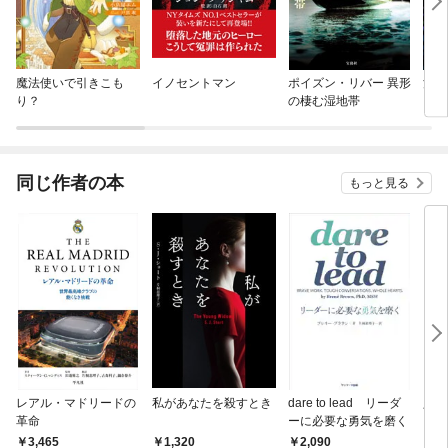
魔法使いで引きこも
イノセントマン
ポイズン・リバー 異形
満天
り？
の棲む湿地帯
同じ作者の本
もっと見る
レアル・マドリードの
私があなたを殺すとき
dare to lead リーダ
人生
革命
ーに必要な勇気を磨く
3,465
1,320
2,090
1,