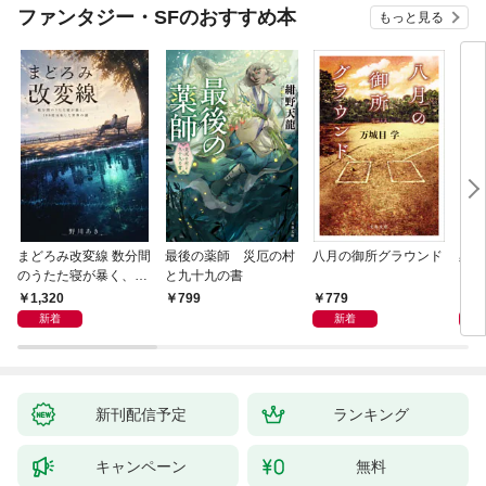
ファンタジー・SFのおすすめ本
もっと見る
まどろみ改変線 数分間
最後の薬師 災厄の村
八月の御所グラウンド
黒い
のうたた寝が暴く、18
と九十九の書
0度反転した世界の謎
1,320
779
8
799
新着
新着
新刊配信予定
ランキング
キャンペーン
無料