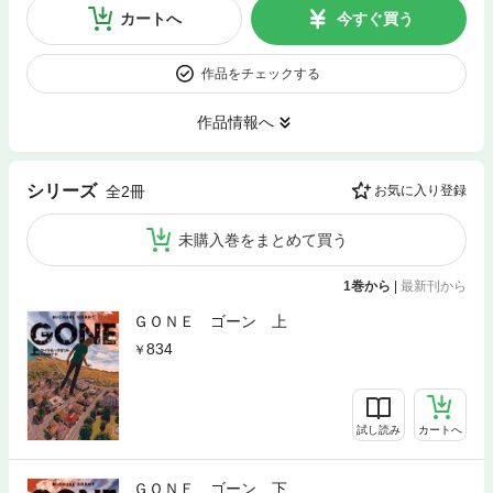
カートへ
今すぐ買う
作品をチェックする
作品情報へ
シリーズ
全2冊
お気に入り登録
未購入巻をまとめて買う
1巻から
|
最新刊から
ＧＯＮＥ ゴーン 上
834
試し読み
カートへ
ＧＯＮＥ ゴーン 下