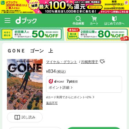
作品検索
カート
はじめての方へ
ＧＯＮＥ ゴーン 上
マイケル・グラント
片桐恵理子
834
(税込)
7
pt
獲得
ポイント詳細
dカード利用でさらにポイント+2%
返品不可
試し読み