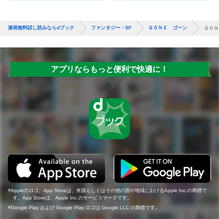
漫画無料試し読みならdブック
ファンタジー・SF
ＧＯＮＥ ゴーン
ＧＯＮ
アプリならもっと便利で快適に！
Appleのロゴ、App Storeは、米国もしくはその他の国や地域におけるApple Inc.の商標で
す。App Storeは、Apple Inc.のサービスマークです。
Google Play および Google Play ロゴは Google LLC の商標です。