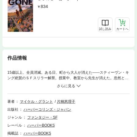
834
試し読み
カートへ
作品情報
15歳以上、全員消滅。ある日、町から大人が消えた――スティーヴン・キ
ング絶賛のＳＦスリラー解禁。授業中、教室から先生が消えた。忽然と。
サムたち生徒は騒然となるが、やがて、消えたのは町じゅうの大人――15
歳以上の人間全員だとわかる。両親の姿も見えず、携帯電話もテレビも繋
がらず、途方に暮れる少年少女たち。異様な混乱の中、サムは親友のクイ
ンらとともに、町のはずれまで行ってみることに。そこで彼らが見たもの
著者
マイケル・グラント
片桐恵理子
は……。巨匠スティーヴン・キング絶賛のSFスリラー、ついに日本上陸。
出版社
ハーパーコリンズ・ジャパン
ジャンル
ファンタジー・SF
レーベル
ハーパーBOOKS
掲載誌
ハーパーBOOKS