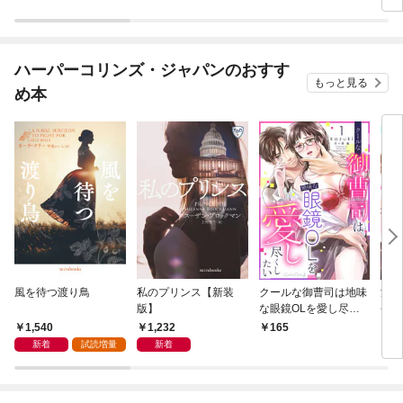
ハーパーコリンズ・ジャパンのおすす
もっと見る
め本
風を待つ渡り鳥
私のプリンス【新装
クールな御曹司は地味
濃蜜
版】
な眼鏡OLを愛し尽く
長の
したい【分冊版】 1
版】
1,540
1,232
165
1
話
新着
試読増量
新着