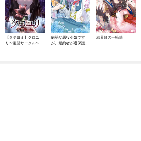
【タテヨミ】クロユ
病弱な悪役令嬢です
結界師の一輪華
リ〜復讐サークル〜
が、婚約者が過保護す
ぎて逃げ出したい(私た
ち犬猿の仲でしたよ
ね！？)