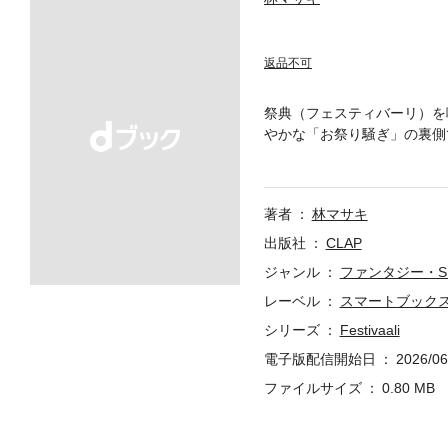
返品不可
祭典（フェスティバーリ）を
やかな「お祭り騒ぎ」の裏側で
へ。平和の祭典という大義名
―。ヒトラーやド・ゴールら
のアジアまで。巨大な祭典は
著者
林マサキ
モアを交えて描き出す、極上
話 デザインの国のパビリオ
出版社
CLAP
の祭典 第六話 河畔のパビ
ジャンル
ファンタジー・S
九話 ミュンヘン会談 第十
レーベル
スマートブック
終わり勝利の街の祭典 第
ガネフォ 第五話 常に前進
シリーズ
Festivaali
電子版配信開始日
2026/06
ファイルサイズ
0.80 MB