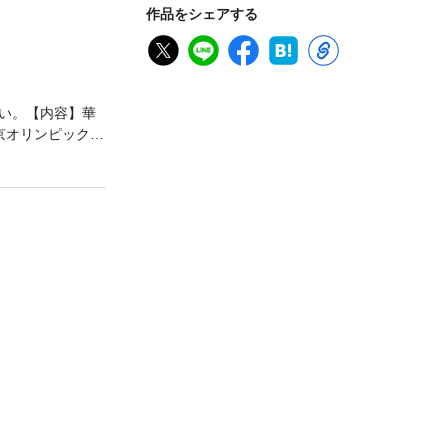
作品をシェアする
い。【内容】華
京オリンピック
外交戦だった―
まれていく熱狂
とブラックユー
ンの遅延 第二
話 ファシズム
国際博覧会 第
十二話 万博の
の混乱 第四話