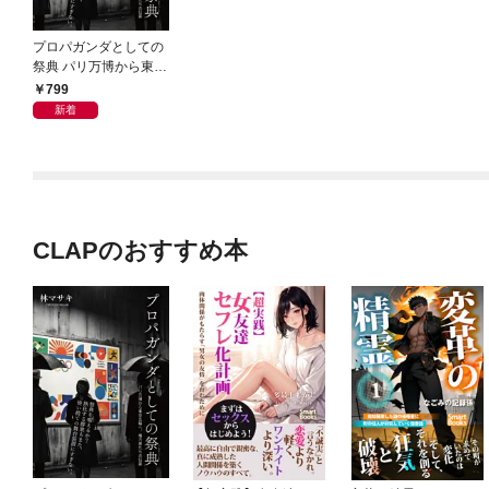
プロパガンダとしての
祭典 パリ万博から東京
五輪へ、権力者たちの
799
狂宴
新着
CLAPのおすすめ本