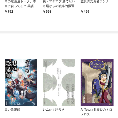
その居酒屋トーク、本
脱・マチアプ 勝てない
激臭の女勇者ランナ
当に合ってる？ 英語ネ
市場からの戦略的撤退
イティブならこう答え
792
598
499
ます さて、その外国
人、なんて返すかな？
vol.1
黒い陰陽師
レムかく語りき
Al Tetora II 暴砂のトロ
メロス