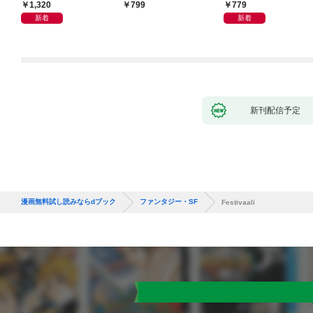
0度反転した世界の謎
1,320
779
799
新着
新着
新刊配信予定
漫画無料試し読みならdブック
ファンタジー・SF
Festivaali