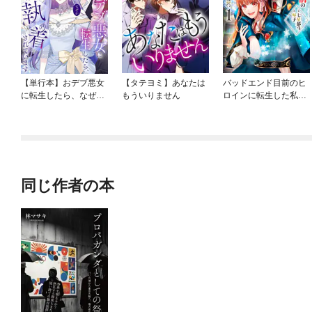
【単行本】おデブ悪女
【タテヨミ】あなたは
バッドエンド目前のヒ
に転生したら、なぜか
もういりません
ロインに転生した私、
ラスボス王子様に執着
今世では恋愛するつも
されています
りがチートな兄が離し
てくれません！？@C
OMIC
同じ作者の本