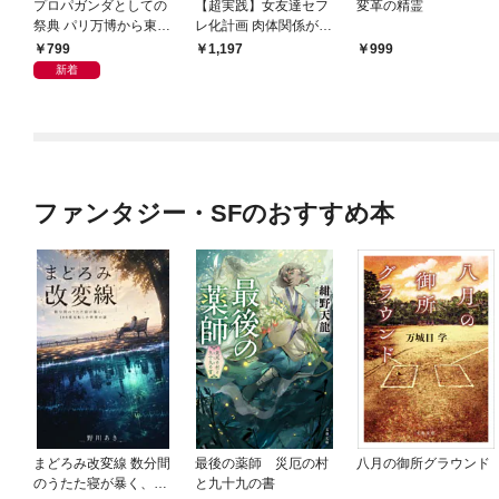
プロパガンダとしての
【超実践】女友達セフ
変革の精霊
祭典 パリ万博から東京
レ化計画 肉体関係がも
五輪へ、権力者たちの
たらす「男女の友情」
799
1,197
999
狂宴
を育むために
新着
ファンタジー・SFのおすすめ本
まどろみ改変線 数分間
最後の薬師 災厄の村
八月の御所グラウンド
のうたた寝が暴く、18
と九十九の書