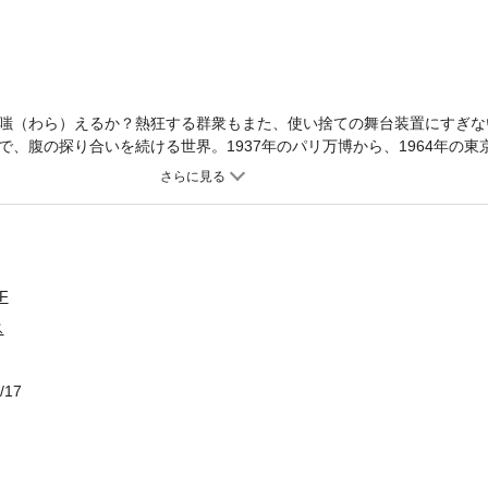
嗤（わら）えるか？熱狂する群衆もまた、使い捨ての舞台装置にすぎな
、腹の探り合いを続ける世界。1937年のパリ万博から、1964年の東
分の裏で蠢くのは、独裁者のエゴ、莫大なカネ、そして国家間の泥沼の
が睨み合う大戦前夜のヨーロッパから、スカルノ大統領の野望に巻き込
、いかにして権力者の「舞台装置」として利用されるのか。膨大な史実
の歴史エンターテインメント！【目次】祭典の果て 第一話 パビリオ
ン 第三話 鷲と男女の労働者 第四話 スペイン館とゲルニカ 第五
リオンを歩く 第七話 パリ万博閉幕 第八話 一九三八年ヘルシンキ
F
話 ニューヨーク万博一九三九 第十一話 トレジャーアイランド 第
ス
一話 国とテレビ 第二話 首都ジャカルタ改造 第三話 ジャカルタ
！
/17