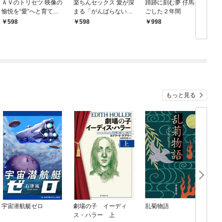
ＡＶのトリセツ 映像の
楽ちんセックス 愛が深
蹄跡に刻む夢 仔馬と過
愉悦を“愛”へと育てる
まる「がんばらないエ
ごした２年間
ために
ッチ」実践入門
598
598
998
答
もっと見る
宇宙潜航艇ゼロ
劇場の子 イーディ
乱菊物語
ス・ハラー 上