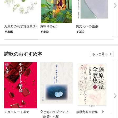
万葉野の花水彩画集(1)
海鳴りの石1
異文化への旅路
四季
385
440
330
3
詩歌のおすすめ本
もっと見る
チョコレート革命
空と海のラプソディ―
藤原定家全歌集 上
俳句
―能登～七尾