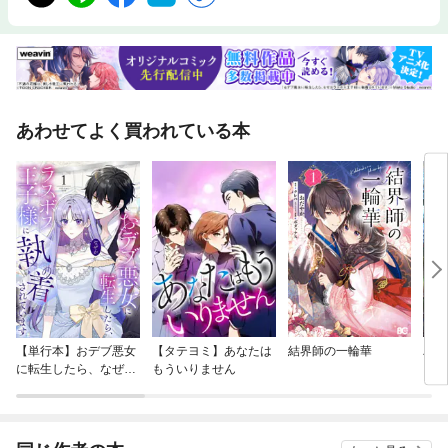
あわせてよく買われている本
【単行本】おデブ悪女
【タテヨミ】あなたは
結界師の一輪華
バッ
に転生したら、なぜか
もういりません
ロイ
ラスボス王子様に執着
今世
されています
りが
てく
OMI