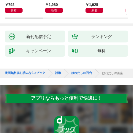
792
1,980
1,925
6
新着
新着
新着
新刊配信予定
ランキング
キャンペーン
無料
漫画無料試し読みならdブック
詩歌
はねだしの百合
はねだしの百合
アプリならもっと便利で快適に！