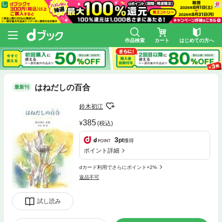
作品検索
カート
はじめての方へ
はねだしの百合
最新刊
鈴木初江
385
(税込)
3
pt
獲得
ポイント詳細
dカード利用でさらにポイント+2%
返品不可
試し読み