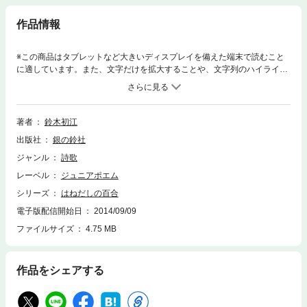
作品情報
※この商品はタブレットなど大きいディスプレイを備えた端末で読むこと
に適しています。また、文字だけを拡大することや、文字列のハイライ
ト、検索、辞書の参照、引用などの機能が使用できません。耳をすませ
ば、木も風も歌っています。目をこらせば、人も鳥も同じ空気をすってい
ます。ブナの森にはおいしい水がわき、人は自然とともに、かしこく暮ら
してきたことも知りました。こんなにすてきなことって、あるでしょう
著者
鈴木初江
か。そう気づいたとき、いままで見えなかったものが、見えてきました。
出版社
銀の鈴社
見えていたものがちがって見えました。そんな小さな発見がわたしの詩で
す。―あとがきより抜粋―
ジャンル
詩歌
レーベル
ジュニアポエム
シリーズ
はねだしの百合
電子版配信開始日
2014/09/09
ファイルサイズ
4.75 MB
作品をシェアする