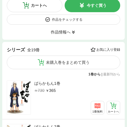
カートへ
今すぐ買う
作品をチェックする
作品情報へ
シリーズ
全19冊
お気に入り登録
未購入巻をまとめて買う
1巻から
|
最新刊から
ばらかもん1巻
730
365
1冊無料
カートへ
ばらかもん2巻