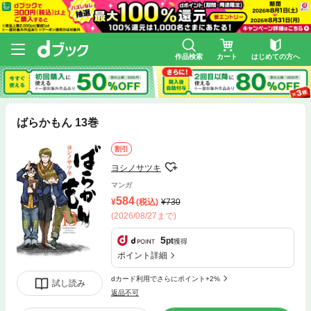
作品検索
カート
はじめての方へ
ばらかもん 13巻
割引
ヨシノサツキ
マンガ
584
(税込)
730
(2026/08/27まで)
5
pt
獲得
ポイント詳細
dカード利用でさらにポイント+2%
試し読み
返品不可