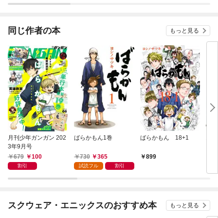
同じ作者の本
もっと見る
月刊少年ガンガン 202
ばらかもん1巻
ばらかもん 18+1
18
3年9月号
679
100
730
365
899
7
割引
試読フル
割引
スクウェア・エニックスのおすすめ本
もっと見る