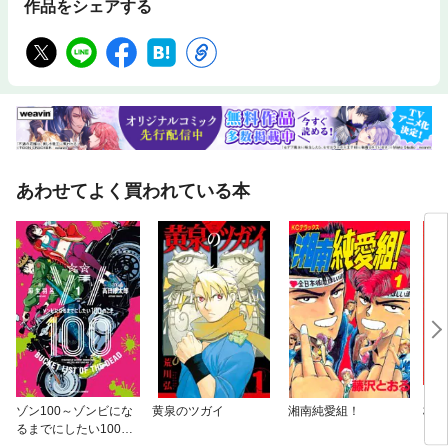
作品をシェアする
あわせてよく買われている本
ゾン100～ゾンビにな
黄泉のツガイ
湘南純愛組！
杖と
るまでにしたい100の
こと～