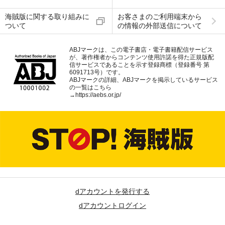
海賊版に関する取り組みに
お客さまのご利用端末から
ついて
の情報の外部送信について
ABJマークは、この電子書店・電子書籍配信サービス
が、著作権者からコンテンツ使用許諾を得た正規版配
信サービスであることを示す登録商標（登録番号 第
6091713号）です。
ABJマークの詳細、ABJマークを掲示しているサービス
の一覧はこちら
→
https://aebs.or.jp/
dアカウントを発行する
dアカウントログイン