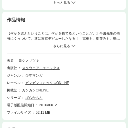
もっと見る
作品情報
【何かを選ぶということは、何かを捨てるということだ。】半田先生の帰
省にくっついて、遂に東京デビューしたなる！ 電車も、街並みも、動物
園も…すべてが生まれて初めての経験だらけ！ そんな中、半田は父にそ
ろそろ東京に戻って来て欲しいと告げられる。半田が下した決断とは―
―…？ 成長と、勇気と、決別の第13巻！(C)2016 Satsuki Yoshino
著者
ヨシノサツキ
出版社
スクウェア・エニックス
ジャンル
少年マンガ
レーベル
ガンガンコミックスONLINE
掲載誌
ガンガンONLINE
シリーズ
ばらかもん
電子版配信開始日
2016/03/12
ファイルサイズ
52.11 MB