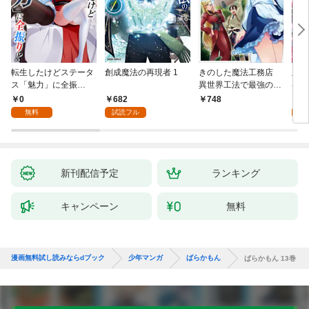
転生したけどステータ
創成魔法の再現者 1
きのした魔法工務店
王位
ス「魅力」に全振
異世界工法で最強の家
兆候
り！？(1)
づくりを（コミック）
入れ
0
682
0
748
１
る。
無料
試読フル
新刊配信予定
ランキング
キャンペーン
無料
漫画無料試し読みならdブック
少年マンガ
ばらかもん
ばらかもん 13巻