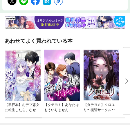
あわせてよく買われている本
【単行本】おデブ悪女
【タテヨミ】あなたは
【タテヨミ】クロユ
病弱
に転生したら、なぜか
もういりません
リ〜復讐サークル〜
が、
ラスボス王子様に執着
ぎて
されています
たち
ね！