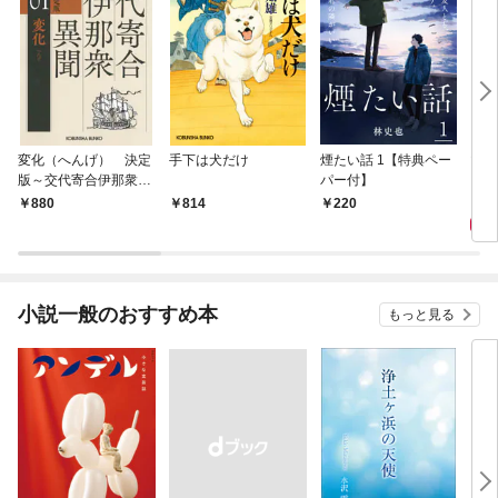
変化（へんげ） 決定
手下は犬だけ
煙たい話 1【特典ペー
マリ
版～交代寄合伊那衆異
パー付】
聞（1）～
1,
880
814
220
小説一般のおすすめ本
もっと見る