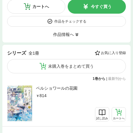
カートへ
今すぐ買う
作品をチェックする
作品情報へ
シリーズ
全1冊
お気に入り登録
未購入巻をまとめて買う
1巻から
|
最新刊から
ペルショワールの花園
814
試し読み
カートへ