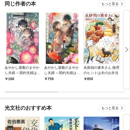
同じ作者の本
もっと見る
あやかし屋敷のまやか
あやかし屋敷のまやか
名探偵の箸本さん 推理
ペル
し夫婦 ～契約夫婦は鎌
し夫婦 ～契約夫婦は鎌
のヒントは夫のお弁当
倉で妖怪の集う家を守
倉で妖怪の集う家を守
168
759
850
8
る～【単話】（１）
る～（１）
光文社のおすすめ本
もっと見る