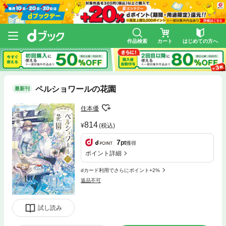
作品検索
カート
はじめての方へ
ペルショワールの花園
最新刊
住本優
814
(税込)
7
pt
獲得
ポイント詳細
dカード利用でさらにポイント+2%
返品不可
試し読み