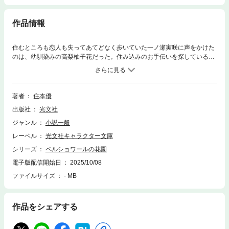
作品情報
住むところも恋人も失ってあてどなく歩いていた一ノ瀬実咲に声をかけた
のは、幼馴染みの高梨柚子花だった。住み込みのお手伝いを探していると
いう親戚の家を紹介されるが、横浜山手の洋館に一人で住んでいたのは、
まだ中学生の樋川葉澄。中学生ながら大人びた彼は、翻訳家としての顔も
持っていたが、中学校には通えていなかった。どう生きるのか悩み迷う人
たちが、互いに支え合い自分の居場所を見つける再生の物語。
著者
住本優
出版社
光文社
ジャンル
小説一般
レーベル
光文社キャラクター文庫
シリーズ
ペルショワールの花園
電子版配信開始日
2025/10/08
ファイルサイズ
- MB
作品をシェアする