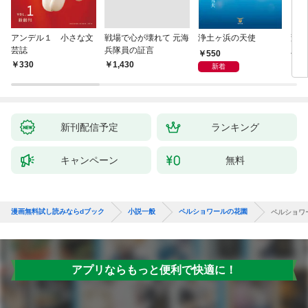
アンデル１ 小さな文
戦場で心が壊れて 元海
浄土ヶ浜の天使
変化
芸誌
兵隊員の証言
版～
550
聞（
330
￥1,430
8
新着
新刊配信予定
ランキング
キャンペーン
無料
漫画無料試し読みならdブック
小説一般
ペルショワールの花園
ペルショワ
アプリならもっと便利で快適に！