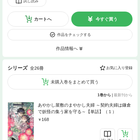
試し読み
カートへ
今すぐ買う
作品をチェックする
作品情報へ
シリーズ
全26冊
お気に入り登録
未購入巻をまとめて買う
1巻から
|
最新刊から
あやかし屋敷のまやかし夫婦 ～契約夫婦は鎌倉
で妖怪の集う家を守る～【単話】（１）
168