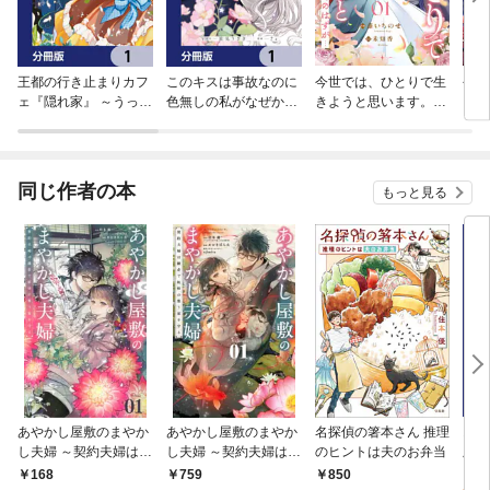
王都の行き止まりカフ
このキスは事故なのに
今世では、ひとりで生
今度
ェ『隠れ家』 ～うっか
色無しの私がなぜか最
きようと思います。そ
くて
り魔法使いになった私
強の魔法使いにとらわ
のはずが…
ころ
の店に筆頭文官様がく
れてます【分冊版】
が「
つろぎに来ます～【分
てき
冊版】
同じ作者の本
もっと見る
あやかし屋敷のまやか
あやかし屋敷のまやか
名探偵の箸本さん 推理
お嬢
し夫婦 ～契約夫婦は鎌
し夫婦 ～契約夫婦は鎌
のヒントは夫のお弁当
版】
倉で妖怪の集う家を守
倉で妖怪の集う家を守
0
168
759
850