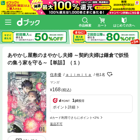
作品検索
カート
はじめての方へ
あやかし屋敷のまやかし夫婦 ～契約夫婦は鎌倉で妖怪
の集う家を守る～【単話】（１）
住本優
ａｊｉｍｉｔａ
他1名
マンガ
168
(税込)
1
pt
獲得
ポイント詳細
dカード利用でさらにポイント+2%
返品不可