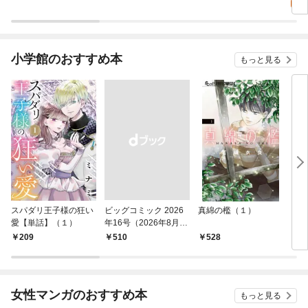
る～【単話】（１）
る～（１）
小学館のおすすめ本
もっと見る
スパダリ王子様の狂い
ビッグコミック 2026
真綿の檻（１）
こん
愛【単話】（１）
年16号（2026年8月7
（１
日発売）
209
￥510
528
5
女性マンガのおすすめ本
もっと見る