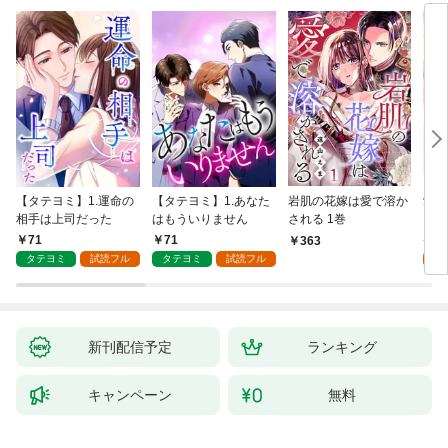
【タテヨミ】1.運命の
【タテヨミ】1.あなた
岩肌の花嫁は愛で溶か
愛し
相手は上司だった
はもういりません
される 1巻
い 
71
71
1
363
タテヨミ
試読フル
タテヨミ
試読フル
試
新刊配信予定
ランキング
キャンペーン
無料