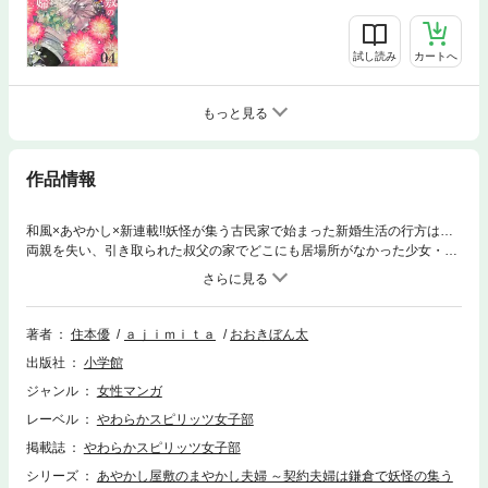
試し読み
カートへ
もっと見る
作品情報
和風×あやかし×新連載!!妖怪が集う古民家で始まった新婚生活の行方は…
両親を失い、引き取られた叔父の家でどこにも居場所がなかった少女・真
琴に与えられたのは小説家の青年・千尋との仮染めの結婚。しかも新居
は、妖怪が集う古民家で…!?古都・鎌倉を舞台に紡がれるあやかしたちと
契約夫婦の物語、開幕です！
著者
住本優
ａｊｉｍｉｔａ
おおきぼん太
出版社
小学館
ジャンル
女性マンガ
レーベル
やわらかスピリッツ女子部
掲載誌
やわらかスピリッツ女子部
シリーズ
あやかし屋敷のまやかし夫婦 ～契約夫婦は鎌倉で妖怪の集う