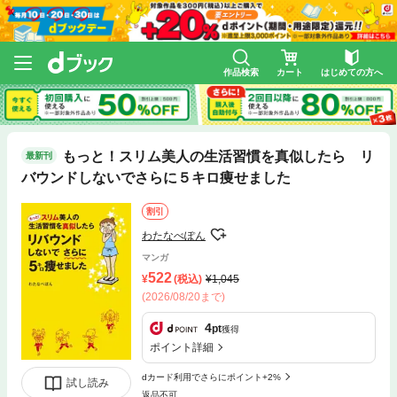
作品検索
カート
はじめての方へ
もっと！スリム美人の生活習慣を真似したら リ
最新刊
バウンドしないでさらに５キロ痩せました
割引
わたなべぽん
マンガ
522
(税込)
1,045
(2026/08/20まで)
4
pt
獲得
ポイント詳細
dカード利用でさらにポイント+2%
試し読み
返品不可