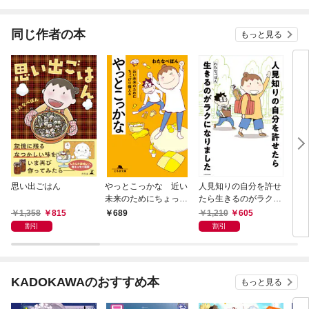
同じ作者の本
もっと見る
思い出ごはん
やっとこっかな 近い
人見知りの自分を許せ
さら
未来のためにちょっぴ
たら生きるのがラクに
自
り備える
なりました
れる
1,358
815
1,210
605
689
5
し方
割引
割引
KADOKAWAのおすすめ本
もっと見る