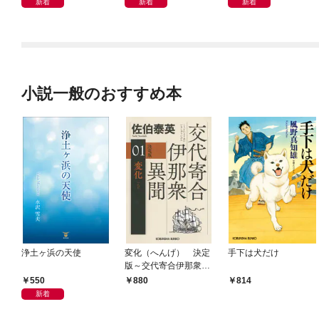
新着
新着
新着
小説一般のおすすめ本
浄土ヶ浜の天使
変化（へんげ） 決定
手下は犬だけ
版～交代寄合伊那衆異
聞（1）～
550
880
814
新着