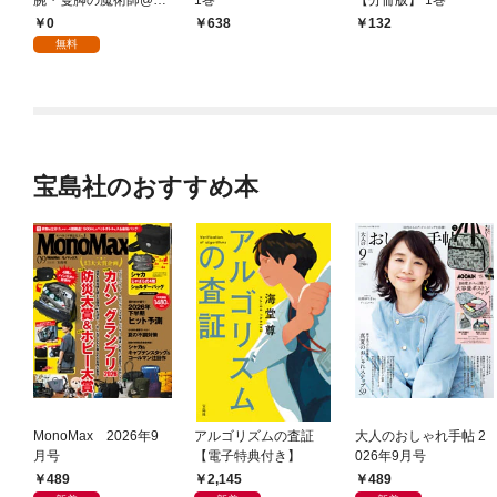
OMIC 第1話 ～森の小
0
638
132
屋に籠っていたら早20
無料
00年。気づけば魔神と
呼ばれていた。僕はた
だ魔術の探求をしたい
だけなのに～
宝島社のおすすめ本
MonoMax 2026年9
アルゴリズムの査証
大人のおしゃれ手帖 2
月号
【電子特典付き】
026年9月号
489
2,145
489