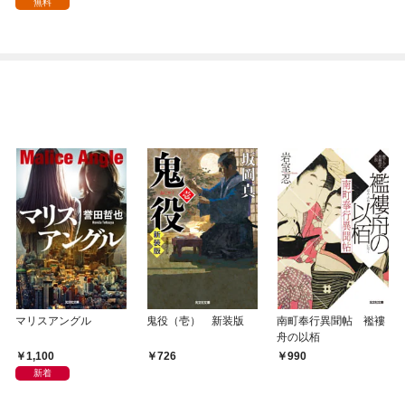
無料
マリスアングル
鬼役（壱） 新装版
南町奉行異聞帖 襤褸
舟の以栢
1,100
726
990
新着