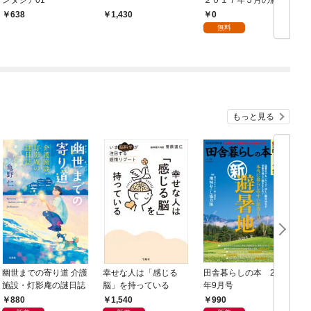
刊 全作品立読み（合
0
638
1,430
本版）
無料
もっと見る
幽世までの寄り道 介護
幸せな人は「感じる
田舎暮らしの本 2026
施設・灯影庵の謎日誌
脳」を持っている
年9月号
880
1,540
990