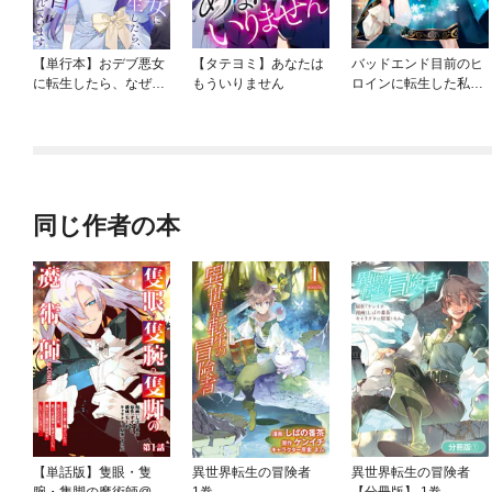
【単行本】おデブ悪女
【タテヨミ】あなたは
バッドエンド目前のヒ
に転生したら、なぜか
もういりません
ロインに転生した私、
ラスボス王子様に執着
今世では恋愛するつも
されています
りがチートな兄が離し
てくれません！？@C
OMIC
同じ作者の本
【単話版】隻眼・隻
異世界転生の冒険者
異世界転生の冒険者
腕・隻脚の魔術師@C
1巻
【分冊版】 1巻