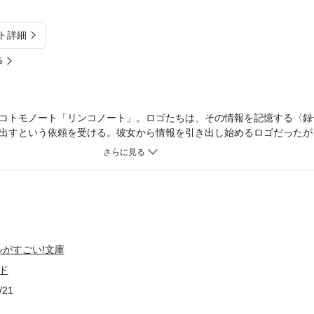
ト詳細
%
コトモノート「リンコノート」。ロゴたちは、その情報を記憶する〈録
出すという依頼を受ける。彼女から情報を引き出し始めるロゴだったが
リに大きな異変が起こる。同じころ、〈録号〉の命を狙うコトモノたち
とができるのか。そして異変の正体とは？ このラノ大賞・大賞受賞作第
がすごい!文庫
ド
/21