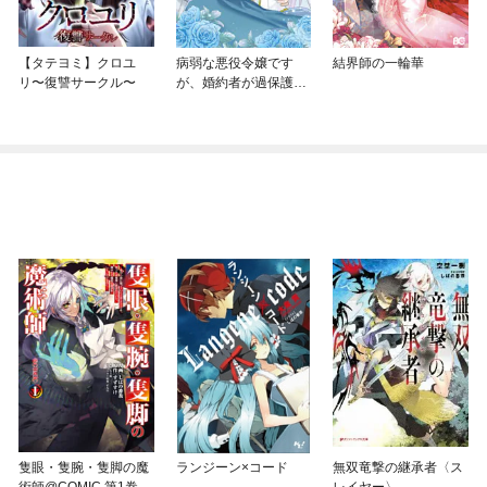
【タテヨミ】クロユ
病弱な悪役令嬢です
結界師の一輪華
リ〜復讐サークル〜
が、婚約者が過保護す
ぎて逃げ出したい(私た
ち犬猿の仲でしたよ
ね！？)
隻眼・隻腕・隻脚の魔
ランジーン×コード
無双竜撃の継承者〈ス
術師@COMIC 第1巻～
レイヤー〉