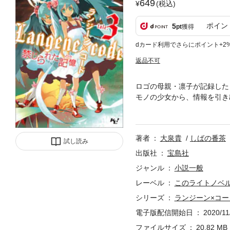
649
(税込)
ポイン
5
pt
獲得
dカード利用でさらにポイント+2
返品不可
ロゴの母親・凛子が記録した
モノの少女から、情報を引き
た瞬間、ロゴのコトモノ・ダ
てロゴたちは危機を脱するこ
著者
大泉貴
しばの番茶
試し読み
出版社
宝島社
ジャンル
小説一般
レーベル
このライトノベル
シリーズ
ランジーン×コー
電子版配信開始日
2020/11
ファイルサイズ
20.82 MB