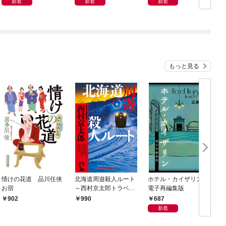
新着
新着
新着
もっと見る
情けの花道 品川任侠
北海道周遊殺人ルート
ホテル・カイザリン
お宿
～西村京太郎トラベル
電子再編集版
ミステリー・セレクシ
687
902
990
ョン（1）～
新着