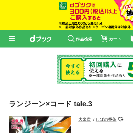
作品検索
カート
ランジーン×コード tale.3
大泉貴
しばの番茶