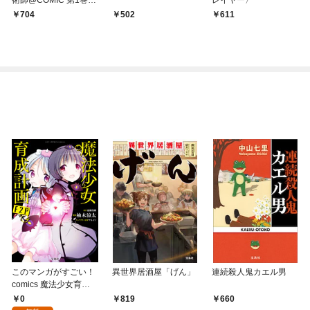
森の小屋に籠っていた
704
502
611
ら早2000年。気づけば
魔神と呼ばれていた。
僕はただ魔術の探求を
したいだけなのに～
このマンガがすごい！
異世界居酒屋「げん」
連続殺人鬼カエル男
comics 魔法少女育成
計画F2P 【単話版】第
0
819
660
1話