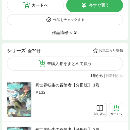
カートへ
今すぐ買う
作品をチェックする
作品情報へ
シリーズ
全79冊
お気に入り登録
未購入巻をまとめて買う
1巻から
|
最新刊から
異世界転生の冒険者【分冊版】 1巻
132
試し読み
カートへ
異世界転生の冒険者【分冊版】 2巻