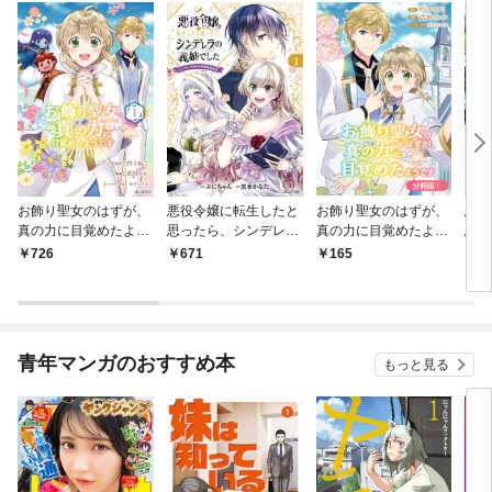
お飾り聖女のはずが、
悪役令嬢に転生したと
お飾り聖女のはずが、
悪役
真の力に目覚めたよう
思ったら、シンデレラ
真の力に目覚めたよう
思っ
です THE COMIC 1巻
の義姉でした ～シンデ
です THE COMIC【分
の義
726
671
165
1
レラオタクの異世界転
冊版】 1巻
レラ
生～ 1巻
生～
青年マンガのおすすめ本
もっと見る