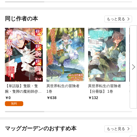
同じ作者の本
もっと見る
【単話版】隻眼・隻
異世界転生の冒険者
異世界転生の冒険者
隻眼
腕・隻脚の魔術師@C
1巻
【分冊版】 1巻
術師
OMIC 第1話 ～森の小
森の
0
638
132
7
屋に籠っていたら早20
ら早
無料
00年。気づけば魔神と
ば魔
呼ばれていた。僕はた
た。
だ魔術の探求をしたい
求を
だけなのに～
～
マッグガーデンのおすすめ本
もっと見る