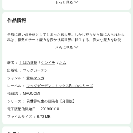
もっと見る
作品情報
事故に遭い命を落としてしまった鳳天馬。しかし神々から気に入られた天
馬は、複数のチート能力を授かり異世界に転生する。膨大な魔力を駆使し
て大魔法を習得したり、調教能力で魔物と仲良くなったりと、楽しい異世
界スローライフが始まる――。【第０話収録】
著者
しばの番茶
ケンイチ
ネム
出版社
マッグガーデン
ジャンル
青年マンガ
レーベル
マッグガーデンコミックスBeat'sシリーズ
掲載誌
MAGCOMI
シリーズ
異世界転生の冒険者【分冊版】
電子版配信開始日
2019/01/10
ファイルサイズ
9.73 MB