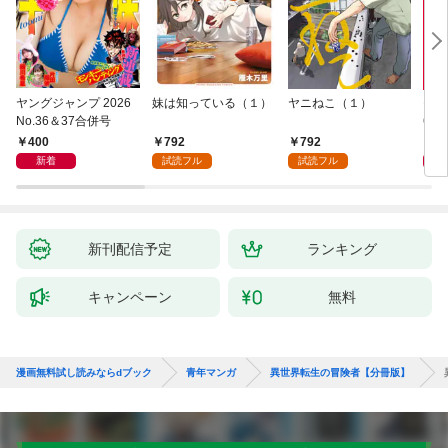
ヤングジャンプ 2026
妹は知っている（１）
ヤニねこ（１）
モー
No.36＆37合併号
6・3
日発
400
792
792
4
新着
試読フル
試読フル
新刊配信予定
ランキング
キャンペーン
無料
漫画無料試し読みならdブック
青年マンガ
異世界転生の冒険者【分冊版】