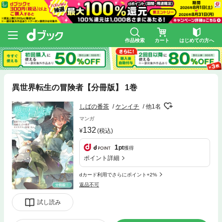
作品検索
カート
はじめての方へ
異世界転生の冒険者【分冊版】 1巻
しばの番茶
ケンイチ
他1名
マンガ
132
(税込)
1
pt
獲得
ポイント詳細
dカード利用でさらにポイント+2%
返品不可
試し読み