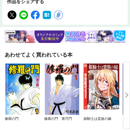
作品をシェアする
あわせてよく買われている本
修羅の門
修羅の門 第弐門
姫騎士は蛮族の嫁
グラ
版】