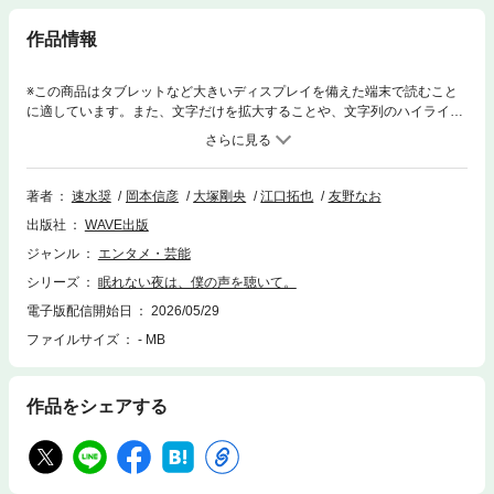
作品情報
※この商品はタブレットなど大きいディスプレイを備えた端末で読むこと
に適しています。また、文字だけを拡大することや、文字列のハイライ
ト、検索、辞書の参照、引用などの機能が使用できません。＼毎晩のナイ
トルーティンの一つに／大人気男性声優陣（速水奨さん、岡本信彦さん、
江口拓也さん、大塚剛央さん）が朗読！【実際の朗読音声を聴ける！「お
試しボイス」はこちら】youtu.be/wkI4mDZjioQ【収録後の感想およびメッ
著者
速水奨
岡本信彦
大塚剛央
江口拓也
友野なお
セージボイスはこちら】【速水奨さん】 youtube.com/shorts/T7wBWlgB
出版社
WAVE出版
5N8【岡本信彦さん】youtube.com/shorts/kN2VX6251lI【江口拓也さん】
youtube.com/shorts/BGGSCXac49w【大塚剛央さん】youtube.com/short
ジャンル
エンタメ・芸能
s/Lza1E7hDYbY疲れているのに、眠れない。「さぁ、眠ろう」と思って
シリーズ
眠れない夜は、僕の声を聴いて。
も、なかなか寝つけない。気づいたらベッドに入って数時間経ってい
る……。そんな“眠れない夜”を過ごす大人のための、読み聞かせ。・繰り
電子版配信開始日
2026/05/29
返されるフレーズ・リズム感が心地よい・眠りを連想させる言葉・未来へ
ファイルサイズ
- MB
の期待や幸福感が漂う・目に浮かぶ情景が美しいそういった心身をリラッ
クスさせ、眠りへと誘う詩を、男性声優陣のゆったりとした、落ち着いた
トーンの朗読で。癒しボイスと情感あふれる詩が、疲れた心を癒し、夢の
作品をシェアする
世界へ誘います。＜目次より＞第1章一人で眠れない夜に朗読 速水奨第2
章こんな夢をみてみたい朗読 岡本信彦第3章私は、私を好きになる朗
読 大塚剛央第4章明日は、きっと幸せ朗読 江口拓也このほか、ストレ
スを遠ざける方法や、診療内科でも行われるリラクゼーション法など、手
軽に実践できる「快眠メソッド」も収録しています。