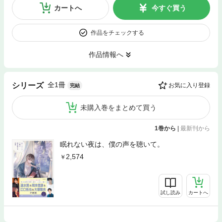
カートへ
今すぐ買う
作品をチェックする
作品情報へ
全1冊
シリーズ
お気に入り登録
完結
未購入巻をまとめて買う
1巻から
|
最新刊から
眠れない夜は、僕の声を聴いて。
2,574
試し読み
カートへ