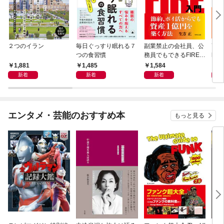
２つのイラン
毎日ぐっすり眠れる７
副業禁止の会社員、公
70
つの食習慣
務員でもできるFIRE入
hat
門
1,881
1,485
1,584
1,
新着
新着
新着
エンタメ・芸能のおすすめ本
もっと見る