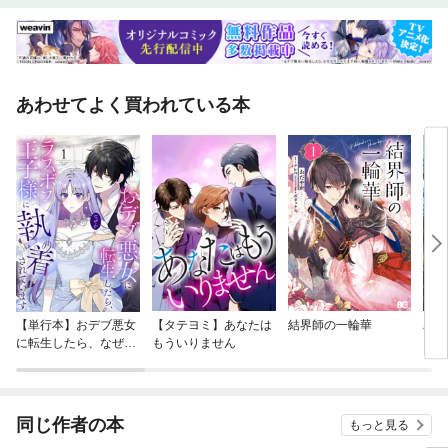
あわせてよく買われている本
【単行本】おデブ悪女
【タテヨミ】あなたは
結界師の一輪華
バッ
に転生したら、なぜか
もういりません
ロイ
ラスボス王子様に執着
今世
されています
りが
てく
OMI
同じ作者の本
もっと見る