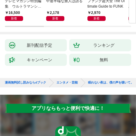
テレビマガジン特別編
中途半端な旅人は語る
ファンク超大全 The Ul
オー
集 ウルトラマンシリ
timate Guide to FUNK
ぶ「
ーズ６０周年記念 全
0—
16,500
2,178
2,970
3,
ウルトラマン記録大鑑
クガ
新着
新着
新着
【電子特典つき】
新刊配信予定
ランキング
キャンペーン
無料
漫画無料試し読みならdブック
エンタメ・芸能
眠れない夜は、僕の声を聴いて。
アプリならもっと便利で快適に！