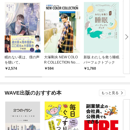
眠れない夜は、僕の声
大塚剛央 NEW COLO
新版 わたしを救う睡眠
正し
を聴いて。
R COLLECTION No.3
パーフェクトブック
7
2,574
594
1,760
1,
WAVE出版のおすすめ本
もっと見る