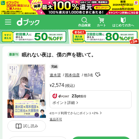
作品検索
カート
はじめての方へ
眠れない夜は、僕の声を聴いて。
最新刊
完結
速水奨
岡本信彦
他3名
2,574
(税込)
23
pt
獲得
ポイント詳細
dカード利用でさらにポイント+2%
返品不可
試し読み