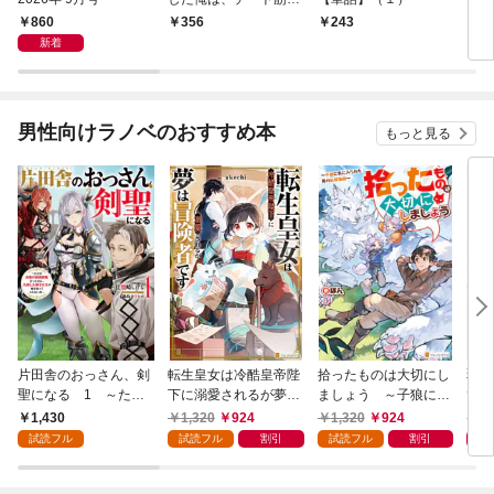
で無双する【単話】
倉で
860
356
243
1
（１）
る～
新着
男性向けラノベのおすすめ本
もっと見る
片田舎のおっさん、剣
転生皇女は冷酷皇帝陛
拾ったものは大切にし
弱小
聖になる 1 ～ただ
下に溺愛されるが夢は
ましょう ～子狼に気
てし
の田舎の剣術師範だっ
冒険者です！
に入られた男の転移物
～！
1,430
1,320
924
1,320
924
1,
たのに、大成した弟子
語～
試読フル
試読フル
割引
試読フル
割引
たちが俺を放ってくれ
ない件～