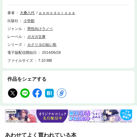
った季節。せいぜい艶やかに咲いて、気が向いたら散ってやるさ」 桜は
咲いて散るものだと信じていた。 ひと思いに散ることもできずに枯れ死
ぬことがあるとは、思っていなかった。とある仏像を狙う孤高の天才歌
著者
大桑八代
ｐｏｍｏｄｏｒｏｓａ
人・帳ノ宮真晴と、彼女を狙う若き歌詠み――椿市と振根。そこへ祝園完
出版社
小学館
道を加えた各人の思惑が「鎮花祭」で交錯する。三十一文字を巡る物語・
第三章、桜は咲いて散るものだと信じていた………。※この作品は底本と
ジャンル
男性向けラノベ
同じクオリティのカラーイラスト、モノクロの挿絵イラストが収録されて
レーベル
ガガガ文庫
います。
シリーズ
カクリヨの短い歌
電子版配信開始日
2014/06/28
ファイルサイズ
7.10 MB
作品をシェアする
あわせてよく買われている本