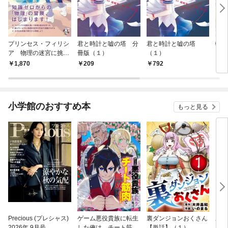
プリンセス・フィリシ
君と時計と嘘の塔 分
君と時計と嘘の塔
軽井
ア 物理の迷宮に挑
冊版（１）
（１）
イフ
む！
ウエ
1,870
209
792
7
小学館のおすすめ本
もっと見る
Precious (プレシャス)
ゲーム悪役貴族に転生
裏ダンジョンおくさん
あや
2026年 9月号
した俺は、チート筋肉
【単話】（１）
し夫