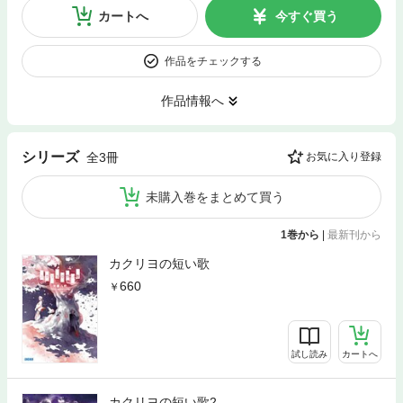
カートへ
今すぐ買う
作品をチェックする
作品情報へ
シリーズ
全3冊
お気に入り登録
未購入巻をまとめて買う
1巻から
|
最新刊から
カクリヨの短い歌
660
試し読み
カートへ
カクリヨの短い歌2