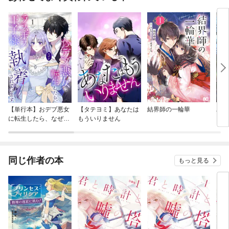
【単行本】おデブ悪女
【タテヨミ】あなたは
結界師の一輪華
バッ
に転生したら、なぜか
もういりません
ロイ
ラスボス王子様に執着
今世
されています
りが
てく
OMI
同じ作者の本
もっと見る