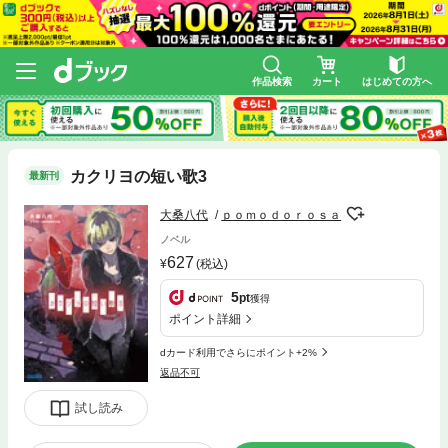
作品検索
カート
はじめての方へ
カクリヨの短い歌3
最新刊
大桑八代
ｐｏｍｏｄｏｒｏｓａ
ノベル
627
(税込)
5
pt
獲得
ポイント詳細
dカード利用でさらにポイント+2%
返品不可
試し読み