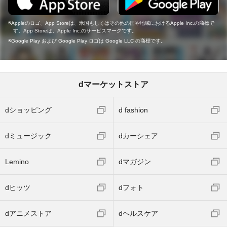
Appleのロゴ、App Storeは、米国もしくはその他の国や地域におけるApple Inc.の商標で
す。App Storeは、Apple Inc.のサービスマークです。
Google Play および Google Play ロゴは Google LLC の商標です。
dマーケットストア
dショッピング
d fashion
dミュージック
dカーシェア
Lemino
dマガジン
dヒッツ
dフォト
dアニメストア
dヘルスケア