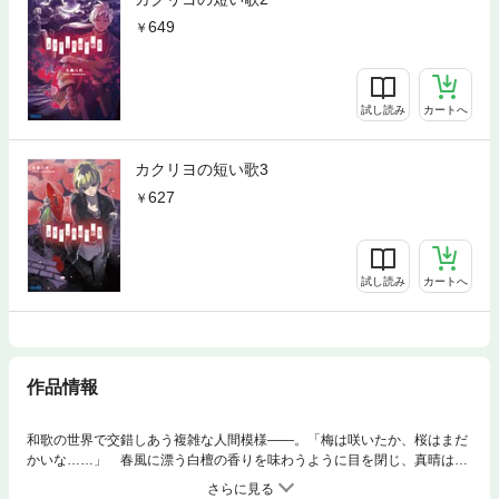
649
試し読み
カートへ
カクリヨの短い歌3
627
試し読み
カートへ
作品情報
和歌の世界で交錯しあう複雑な人間模様――。「梅は咲いたか、桜はまだ
かいな……」 春風に漂う白檀の香りを味わうように目を閉じ、真晴は笑
った。 どこか血の臭いが似合うような、凄惨な笑みだった。「待ちに待