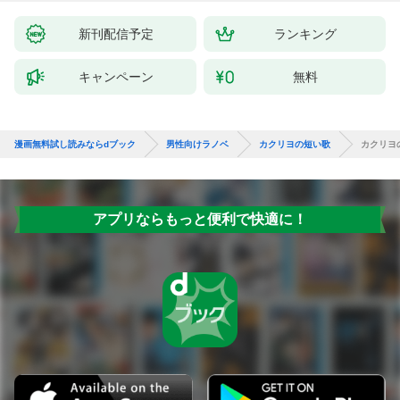
新刊配信予定
ランキング
キャンペーン
無料
漫画無料試し読みならdブック
男性向けラノベ
カクリヨの短い歌
カクリヨ
アプリならもっと便利で快適に！