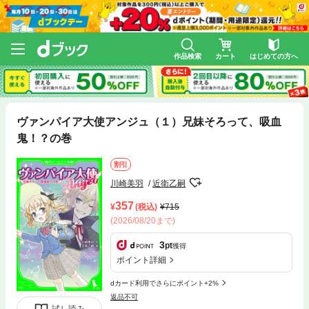
作品検索
カート
はじめての方へ
ヴァンパイア大使アンジュ（１）兄妹そろって、吸血
鬼！？の巻
割引
川崎美羽
近衛乙嗣
357
(税込)
715
(2026/08/20まで)
3
pt
獲得
ポイント詳細
dカード利用でさらにポイント+2%
返品不可
試し読み