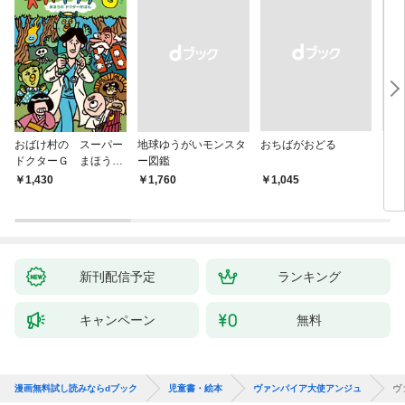
おばけ村の スーパー
地球ゆうがいモンスタ
おちばがおどる
くり
ドクターＧ まほう
ー図鑑
ーと
の ドクターかばん
1,430
￥1,760
￥1,045
￥1,
新刊配信予定
ランキング
キャンペーン
無料
漫画無料試し読みならdブック
児童書・絵本
ヴァンパイア大使アンジュ
ヴ