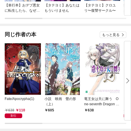
【単行本】おデブ悪女
【タテヨミ】あなたは
【タテヨミ】クロユ
病弱
に転生したら、なぜか
もういりません
リ〜復讐サークル〜
が、
ラスボス王子様に執着
ぎて
されています
たち
ね！
同じ作者の本
もっと見る
Fate/Apocrypha(1)
小説 映画 聲の形
竜王女は天に舞う O
Fate
（上）
ne-seventh Dragon Pri
「外
ncess
638
110
1,
605
638
割引