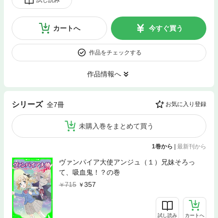
カートへ
今すぐ買う
作品をチェックする
作品情報へ
シリーズ
全7冊
お気に入り登録
未購入巻をまとめて買う
1巻から
|
最新刊から
ヴァンパイア大使アンジュ（１）兄妹そろっ
て、吸血鬼！？の巻
715
357
試し読み
カートへ