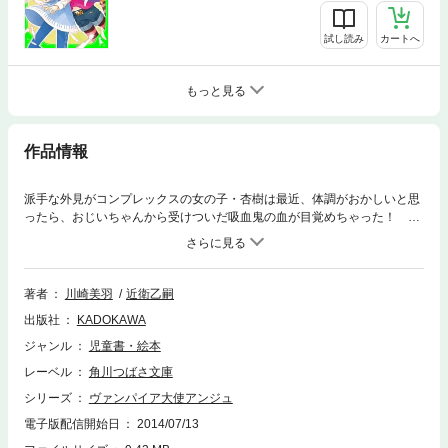
試し読み
カートへ
もっと見る
作品情報
派手な外見がコンプレックスの女の子・杏樹は最近、体調がおかしいと思
ったら、おじいちゃんから受けついだ吸血鬼の血が目覚めちゃった！ そ
こに、ふしぎな事件が。解決に乗りだす杏樹のヴァンパイア・ライフ
は…！【小学中級から ★★】
著者
川崎美羽
近衛乙嗣
出版社
KADOKAWA
ジャンル
児童書・絵本
レーベル
角川つばさ文庫
シリーズ
ヴァンパイア大使アンジュ
電子版配信開始日
2014/07/13