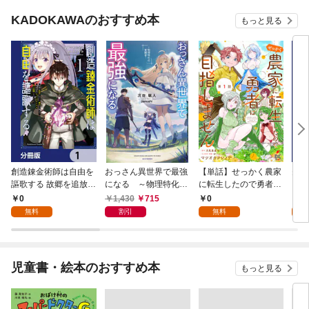
KADOKAWAのおすすめ本
もっと見る
創造錬金術師は自由を
おっさん異世界で最強
【単話】せっかく農家
夫は
謳歌する 故郷を追放さ
になる ～物理特化の
に転生したので勇者は
【分
れたら、魔王のお膝元
覚醒者～
目指しません【第1
0
1,430
715
0
0
で超絶効果のマジック
話】
無料
割引
無料
アイテム作り放題にな
りました【分冊版】
1
児童書・絵本のおすすめ本
もっと見る