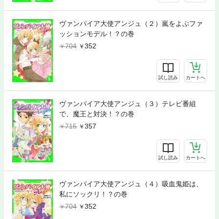
ヴァンパイア大使アンジュ（２）嵐をよぶファ
ッションモデル！？の巻
704
352
試し読み
カートへ
ヴァンパイア大使アンジュ（３）テレビ番組
で、魔王と対決！？の巻
715
357
試し読み
カートへ
ヴァンパイア大使アンジュ（４）吸血鬼姫は、
私にソックリ！？の巻
704
352