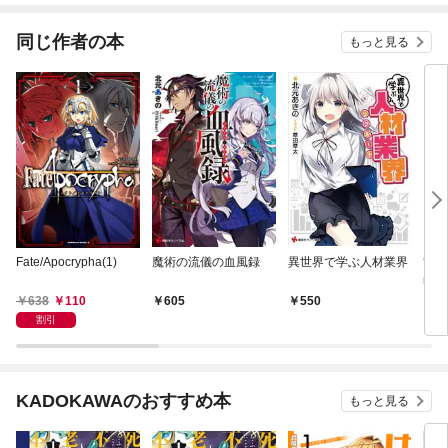
てく
OMI
同じ作者の本
もっと見る
Fate/Apocrypha(1)
魔術の流儀の血風録
異世界で学ぶ人材業界
竜王
ne-s
nce
638
110
605
550
6
割引
KADOKAWAのおすすめ本
もっと見る