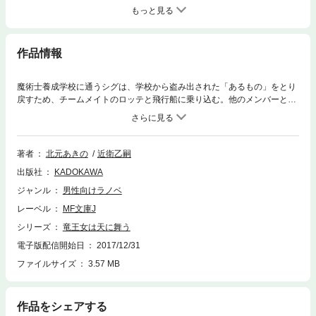
もっと見る
作品情報
魔術士養成学校に通うシグは、学校から盗み出された「あるもの」をとり
戻すため、チームメイトのロッテと飛行船に乗り込む。他のメンバーと合
流し、犯人をとらえたシグたちが見つけ出した「あるもの」は、古い棺だ
った。シグがその蓋に刻まれた古い言葉を詠唱した途端、棺の中から一糸
まとわぬ怜悧な美少女が現れた。彼女は、魔術によって七人に分割された
リンドブルムの一人、竜王女ルノアだった！ シグはルノアとの契約によ
著者
北元あきの
近衛乙嗣
り、伝説の叡智を求める戦い・ヴァルハラ舞踏会に巻き込まれていく。交
出版社
KADOKAWA
差する魔術と陰謀と恋心。新人賞<佳作>受賞の蒼天世界ファンタジー、開
幕！
ジャンル
男性向けラノベ
レーベル
MF文庫J
シリーズ
竜王女は天に舞う
電子版配信開始日
2017/12/31
ファイルサイズ
3.57 MB
作品をシェアする