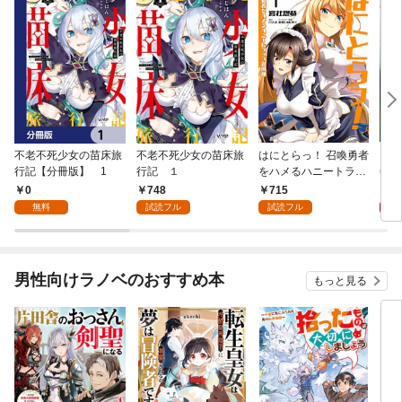
不老不死少女の苗床旅
不老不死少女の苗床旅
はにとらっ！ 召喚勇者
ダ・
行記【分冊版】 1
行記 １
をハメるハニートラッ
年9
プ包囲網 1
0
748
715
9
無料
試読フル
試読フル
男性向けラノベのおすすめ本
もっと見る