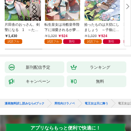
片田舎のおっさん、剣
転生皇女は冷酷皇帝陛
拾ったものは大切にし
弱小
聖になる 1 ～ただ
下に溺愛されるが夢は
ましょう ～子狼に気
てし
の田舎の剣術師範だっ
冒険者です！
に入られた男の転移物
～！
1,430
1,320
924
1,320
924
1,
たのに、大成した弟子
語～
試読フル
試読フル
割引
試読フル
割引
たちが俺を放ってくれ
ない件～
新刊配信予定
ランキング
キャンペーン
無料
漫画無料試し読みならdブック
男性向けラノベ
竜王女は天に舞う
竜王女は天に
アプリならもっと便利で快適に！