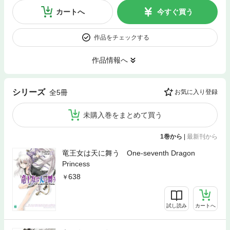
カートへ
今すぐ買う
作品をチェックする
作品情報へ
シリーズ
全5冊
お気に入り登録
未購入巻をまとめて買う
1巻から
|
最新刊から
竜王女は天に舞う One-seventh Dragon
Princess
638
試し読み
カートへ