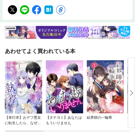
あわせてよく買われている本
【単行本】おデブ悪女
【タテヨミ】あなたは
結界師の一輪華
バッ
に転生したら、なぜか
もういりません
ロイ
ラスボス王子様に執着
今世
されています
りが