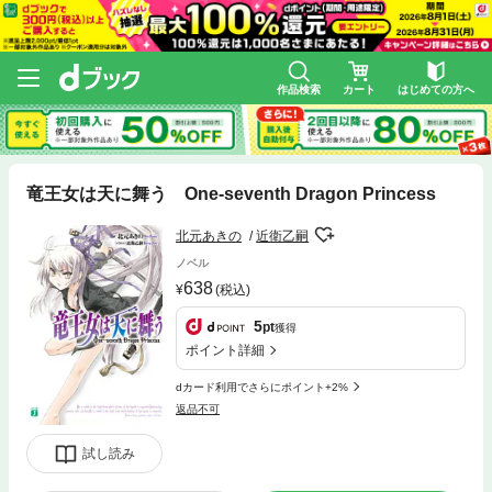
作品検索
カート
はじめての方へ
竜王女は天に舞う One-seventh Dragon Princess
北元あきの
近衛乙嗣
ノベル
638
(税込)
5
pt
獲得
ポイント詳細
dカード利用でさらにポイント+2%
返品不可
試し読み