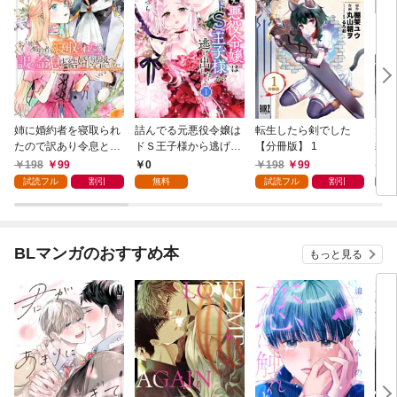
姉に婚約者を寝取られ
詰んでる元悪役令嬢は
転生したら剣でした
元奴
たので訳あり令息と結
ドＳ王子様から逃げ出
【分冊版】 1
隷を
婚して辺境へと向かい
したい 【分冊版】 1
が強
198
99
0
198
99
1
ます ～苦労の先に待っ
い…
試読フル
割引
無料
試読フル
割引
試
ていたのは、まさかの
溺愛と幸せでした～
【分冊版】 1
BLマンガのおすすめ本
もっと見る