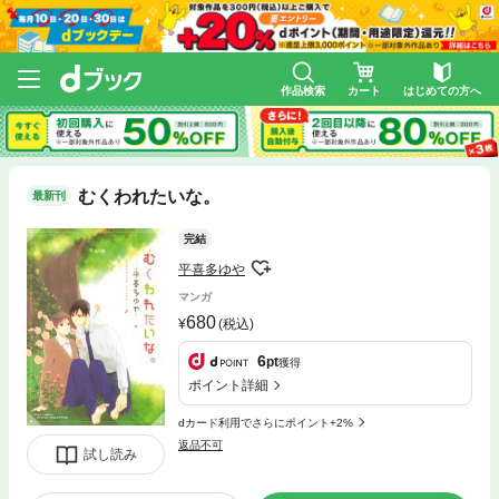
作品検索
カート
はじめての方へ
むくわれたいな。
最新刊
完結
平喜多ゆや
マンガ
680
(税込)
6
pt
獲得
ポイント詳細
dカード利用でさらにポイント+2%
返品不可
試し読み