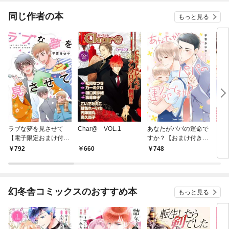
ね！？)
同じ作者の本
もっと見る
ラブな夢を見させて
Char@ VOL.1
あなたがパパの運命で
【電
【電子限定おまけ付
すか？【おまけ付き電
き】
き】
子限定版】
うや
792
660
748
7
幻冬舎コミックスのおすすめ本
もっと見る