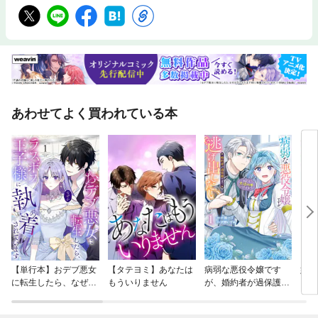
あわせてよく買われている本
【単行本】おデブ悪女
【タテヨミ】あなたは
病弱な悪役令嬢です
妹は
に転生したら、なぜか
もういりません
が、婚約者が過保護す
ラスボス王子様に執着
ぎて逃げ出したい(私
されています
たち犬猿の仲でしたよ