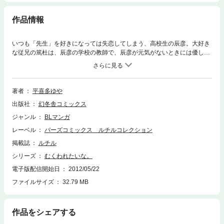
作品情報
いつも「先生」を好きになっては失恋してしまう、高校生の辰彦。大好き
な従兄の篤杜は、辰彦の学校の教師で、辰彦が元気がないときには優しい
ピアノを弾いてくれる。実りのない恋の悩みを打ち明けるうち、いつしか
恋愛対象として篤杜のことを好きになってしまった辰彦。でも、篤杜は従
兄で、先生で……。
著者
平喜多ゆや
出版社
幻冬舎コミックス
ジャンル
BLマンガ
レーベル
バーズコミックス ルチルコレクション
掲載誌
ルチル
シリーズ
むくわれたいな。
電子版配信開始日
2012/05/22
ファイルサイズ
32.79 MB
作品をシェアする