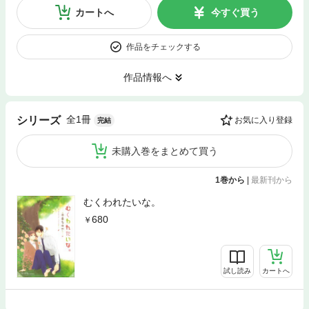
カートへ
今すぐ買う
作品をチェックする
作品情報へ
全1冊
シリーズ
お気に入り登録
完結
未購入巻をまとめて買う
1巻から
|
最新刊から
むくわれたいな。
680
試し読み
カートへ