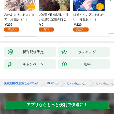
君があまりにあますぎ
LOVE ME AGAIN～甘
綿巻くんの恋に触れた
人魚
て 分冊版（１）
い復讐は記憶の向こう
い 分冊版（１）
悪魔
側～【全年齢版】(1)
き】(
209
0
220
8
試読フル
無料
試読フル
試
新刊配信予定
ランキング
キャンペーン
無料
漫画無料試し読みならdブック
BLマンガ
むくわれたいな。
むくわれたいな
アプリならもっと便利で快適に！