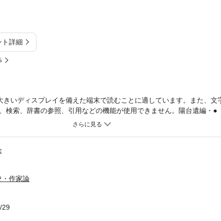
ント詳細
%
大きいディスプレイを備えた端末で読むことに適しています。また、文
、検索、辞書の参照、引用などの機能が使用できません。陽台遺編・●
客年々考／水月ものはなし／迷処邪正按内拾穂抄／肉道秘鍵／月花余情
俳●（にんべんに回）くだまき綱目／正夢後悔玉／感跖酔裏／色道この
花語／拾遺枕草紙花街抄／玄々経／本朝色鑑／夢中生楽／游里教・戯言
会
史・作家論
/29