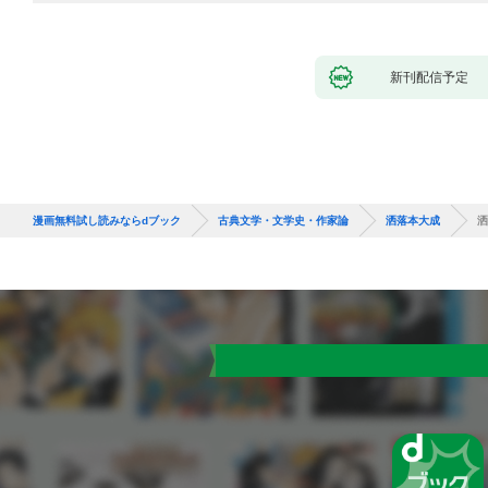
新刊配信予定
漫画無料試し読みならdブック
古典文学・文学史・作家論
洒落本大成
洒