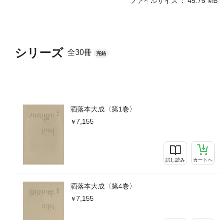
ファイルサイズ
45.76 MB
シリーズ
全30冊
完結
洒落本大成〈第1巻〉
7,155
試し読み
カートへ
洒落本大成〈第4巻〉
7,155