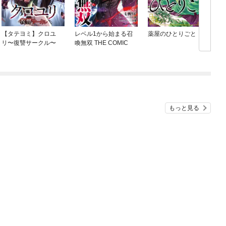
【タテヨミ】クロユ
レベル1から始まる召
薬屋のひとりごと
リ〜復讐サークル〜
喚無双 THE COMIC
もっと見る