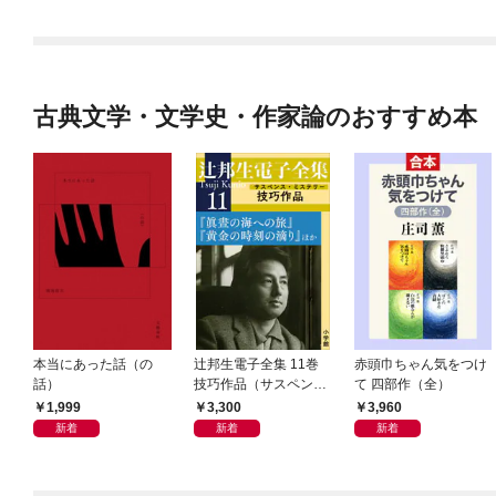
古典文学・文学史・作家論のおすすめ本
本当にあった話（の
辻邦生電子全集 11巻
赤頭巾ちゃん気をつけ
話）
技巧作品（サスペン
て 四部作（全）
ス・ミステリー） 『眞
1,999
3,300
3,960
晝の海への旅』『黄金
新着
新着
新着
の時刻の滴り』ほか