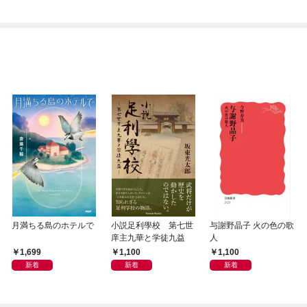
月満ちる島のホテルで
小説足利學校 第七世
与謝野晶子 火の色の歌
庠主九華と学徒九益
人
1,699
1,100
1,100
新着
新着
新着