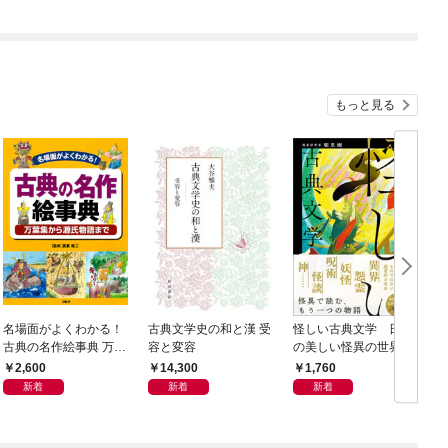
もっと見る
名場面がよくわかる！
古典文学史の和と漢 受
怪しい古典文学 日本
古典の名作絵事典 万葉
容と変容
の美しい怪異の世界
集から源氏物語まで
2,600
14,300
1,760
新着
新着
新着