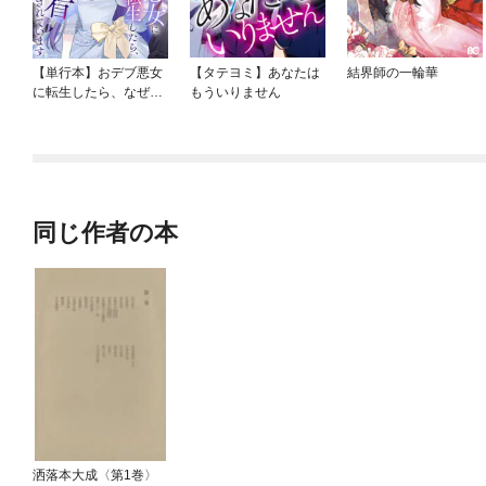
【単行本】おデブ悪女
【タテヨミ】あなたは
結界師の一輪華
に転生したら、なぜか
もういりません
ラスボス王子様に執着
されています
同じ作者の本
洒落本大成〈第1巻〉