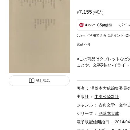
7,155
(税込)
ポイ
65
pt
獲得
dカード利用でさらにポイント+2
返品不可
※この商品はタブレットなど
ことや、文字列のハイライト
秘言／陽台遺編（異本）／遊
本）／十二段弥味草紙／遊処
試し読み
／開学小筌／袂案内／原柳巷
著者
洒落本大成編集委員
出版社
中央公論新社
ジャンル
古典文学・文学
シリーズ
洒落本大成
電子版配信開始日
2014/04