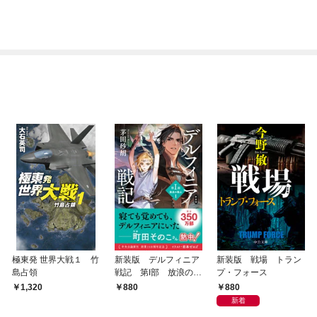
極東発 世界大戦１ 竹
新装版 デルフィニア
新装版 戦場 トラン
島占領
戦記 第Ⅰ部 放浪の戦
プ・フォース
士１
880
1,320
880
新着