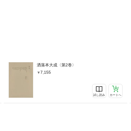
洒落本大成〈第2巻〉
7,155
試し読み
カートへ