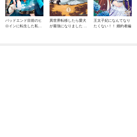
バッドエンド目前のヒ
異世界転移したら愛犬
王太子妃になんてなり
ロインに転生した私、
が最強になりました ～
たくない！！ 婚約者編
今世では恋愛するつも
シルバーフェンリルと
りがチートな兄が離し
俺が異世界暮らしを始
てくれません！？@C
めたら～ THE COMIC
OMIC