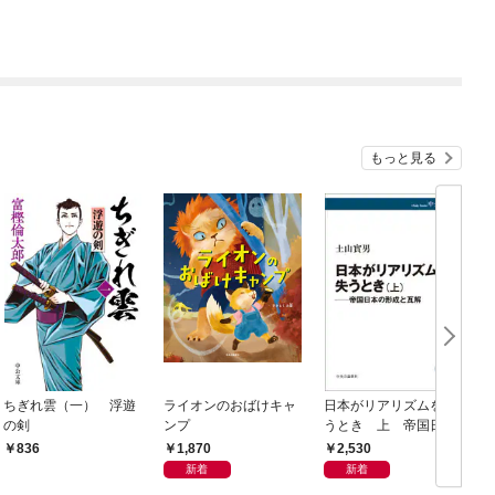
もっと見る
ちぎれ雲（一） 浮遊
ライオンのおばけキャ
日本がリアリズムを失
の剣
ンプ
うとき 上 帝国日本
の形成と瓦解
1,870
2,530
836
新着
新着