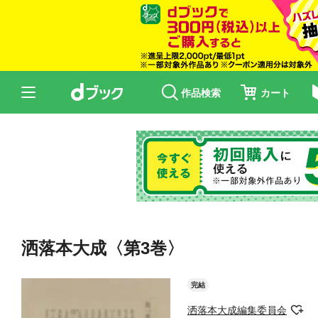
作品検索
カート
洒落本大成〈第3巻〉
完結
洒落本大成編集委員会