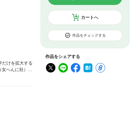
カートへ
作品をチェックする
作品をシェアする
字だけを拡大する
（女へんに壯）閣
／月花余情（異
てかしわ／列仙伝
教