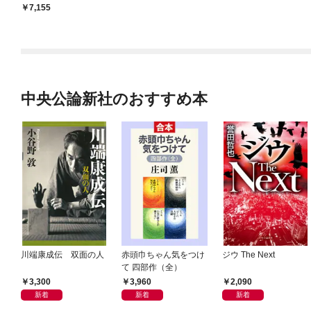
7,155
中央公論新社のおすすめ本
川端康成伝 双面の人
赤頭巾ちゃん気をつけ
ジウ The Next
て 四部作（全）
3,300
3,960
2,090
新着
新着
新着