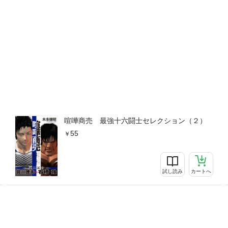
喧嘩商売 最強十六闘士セレクション（２）
55
試し読み
カートへ