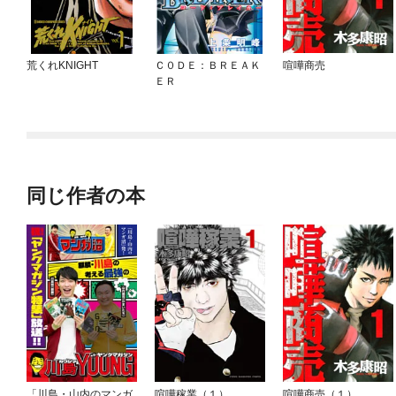
荒くれKNIGHT
Ｃ０ＤＥ：ＢＲＥＡＫ
喧嘩商売
ＥＲ
同じ作者の本
「川島・山内のマンガ
喧嘩稼業（１）
喧嘩商売（１）