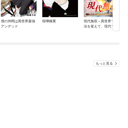
僕の仲間は異世界最強
喧嘩稼業
現代無双～異世界で魔
アンデッド
法を覚えて、現代で無
双する～
もっと見る