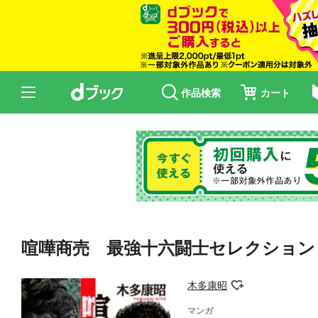
作品検索
カート
喧嘩商売 最強十六闘士セレクション
木多康昭
マンガ