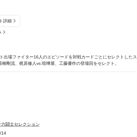
ト詳細
%
ト出場ファイター16人のエピソードを対戦カードごとにセレクトした
梶原柳剛流、梶原修人vs.喧嘩屋、工藤優作の登場回をセレクト。
十六闘士セレクション
/14