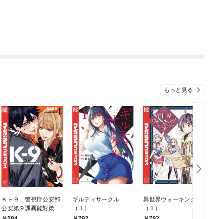
もっと見る
Ｋ－９ 警視庁公安部
ギルティサークル
異世界ウォーキング
公安第９課異能対策係
（１）
（１）
（１）
594
792
792