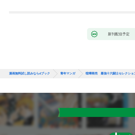
新刊配信予定
漫画無料試し読みならdブック
青年マンガ
喧嘩商売 最強十六闘士セレクショ