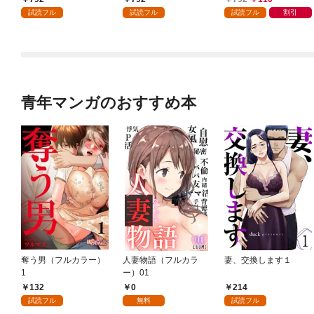
ガチャ』でレベル９９
試読フル
試読フル
試読フル
割引
９９の仲間達を手に入
れて元パーティーメン
バーと世界に復讐＆
『ざまぁ！』します！
（１）
青年マンガのおすすめ本
奪う男（フルカラー）
人妻物語（フルカラ
妻、交換します１
1
ー）01
132
0
214
試読フル
無料
試読フル