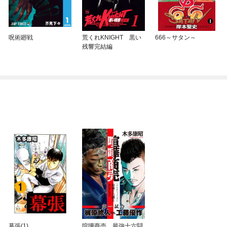
呪術廻戦
荒くれKNIGHT 黒い
666～サタン～
残響完結編
幕張(1)
喧嘩商売 最強十六闘