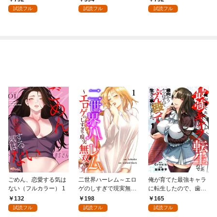
強の村を作ってしまう
試読フル
試読フル
試読フル
～最強クラフトスキル
で始める、楽々領地開
拓スローライフ～
（１）
ごめん、恋愛する気は
二世界ハーレム～エロ
俺が育てた最強キャラ
ない（フルカラー） 1
ゲのしすぎで現実無双
に転生したので、歯向
～１
かうヤツはすべてぶん
132
198
165
殴って生きる事にしま
試読フル
試読フル
試読フル
した。１