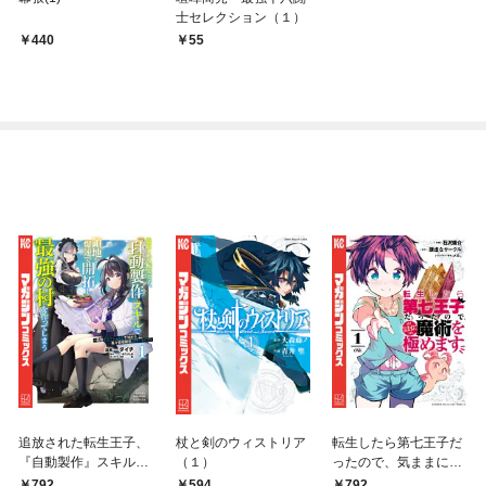
士セレクション（１）
440
55
追放された転生王子、
杖と剣のウィストリア
転生したら第七王子だ
『自動製作』スキルで
（１）
ったので、気ままに魔
領地を爆速で開拓し最
術を極めます（１）
792
594
792