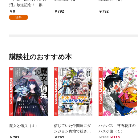
沼」放送記念！ 麒
麟・川島の考える最強
0
792
792
のヤングマガジン
無料
講談社のおすすめ本
魔女と傭兵（１）
信じていた仲間達にダ
ハナバス 苔石花江の
ンジョン奥地で殺され
バスケ論（１）
かけたがギフト『無限
792
792
792
110