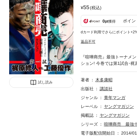
55
(税込)
ポイン
0
pt
獲得
dカード利用でさらにポイント+2
返品不可
『喧嘩商売』最強トーナメン
ション! 今巻では第1試合･
著者
木多康昭
試し読み
出版社
講談社
ジャンル
青年マンガ
レーベル
ヤングマガジン
掲載誌
ヤングマガジン
シリーズ
喧嘩商売 最強
電子版配信開始日
2014/01