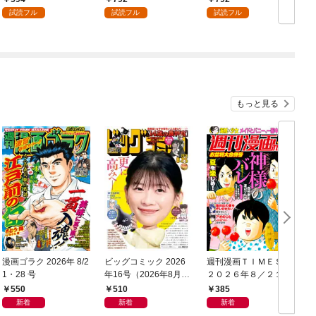
試読フル
試読フル
試読フル
もっと見る
漫画ゴラク 2026年 8/2
ビッグコミック 2026
週刊漫画ＴＩＭＥＳ
1・28 号
年16号（2026年8月7
２０２６年８／２１・
日発売）
２８合併号
550
510
385
新着
新着
新着