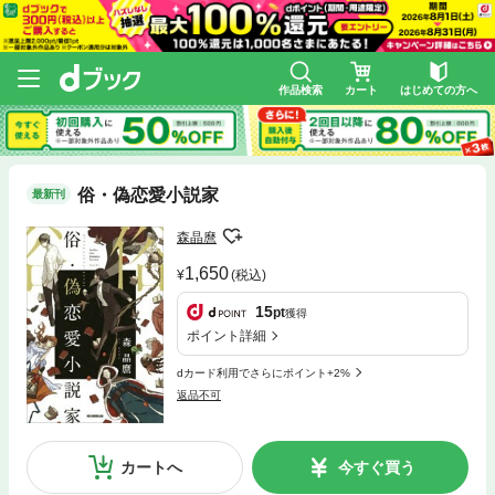
作品検索
カート
はじめての方へ
俗・偽恋愛小説家
最新刊
森晶麿
1,650
(税込)
15
pt
獲得
ポイント詳細
dカード利用でさらにポイント+2%
返品不可
カートへ
今すぐ買う