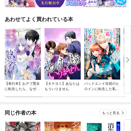
あわせてよく買われている本
【単行本】おデブ悪女
【タテヨミ】あなたは
バッドエンド目前のヒ
結界
に転生したら、なぜか
もういりません
ロインに転生した私、
ラスボス王子様に執着
今世では恋愛するつも
されています
りがチートな兄が離し
てくれません！？@C
OMIC
同じ作者の本
もっと見る