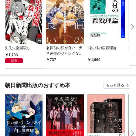
失失失楽園殺し
名探偵の顔が良い—天
消失村の殺戮理論
旅す
草茅夢のジャンクな事
1,793
件簿—（新潮文庫ne
737
1,960
9
新着
x）
朝日新聞出版のおすすめ本
もっと見る