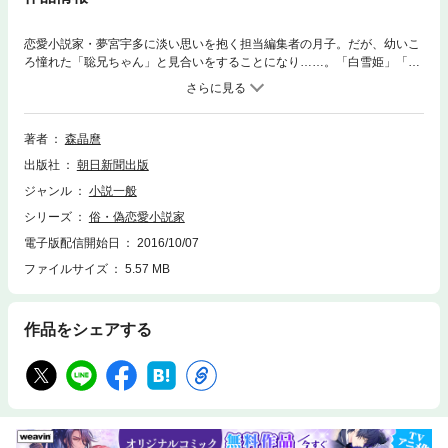
恋愛小説家・夢宮宇多に淡い思いを抱く担当編集者の月子。だが、幼いこ
ろ憧れた「聡兄ちゃん」と見合いをすることになり……。「白雪姫」「ラ
プンツェル」「かえるの王さま」「くるみ割り人形」とおとぎ話を題材
に、ビターな恋と謎を追う連作ミステリー第２弾。
著者
森晶麿
出版社
朝日新聞出版
ジャンル
小説一般
シリーズ
俗・偽恋愛小説家
電子版配信開始日
2016/10/07
ファイルサイズ
5.57 MB
作品をシェアする