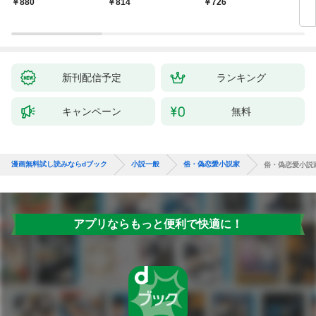
880
814
726
9
新刊配信予定
ランキング
キャンペーン
無料
漫画無料試し読みならdブック
小説一般
俗・偽恋愛小説家
俗・偽恋愛小説
アプリならもっと便利で快適に！