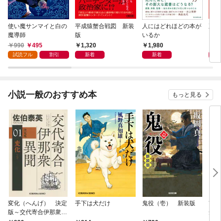
使い魔サンマイと白の
平成猿蟹合戦図 新装
人にはどれほどの本が
五二
魔導師
版
いるか
990
495
1,320
1,980
1,
試読フル
割引
新着
新着
小説一般のおすすめ本
もっと見る
変化（へんげ） 決定
手下は犬だけ
鬼役（壱） 新装版
南町
版～交代寄合伊那衆異
舟の
聞（1）～