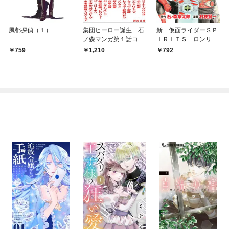
風都探偵（１）
集団ヒーロー誕生 石
新 仮面ライダーＳＰ
ノ森マンガ第１話コレ
ＩＲＩＴＳ ロンリー
クション
仮面ライダー編（１）
759
1,210
792