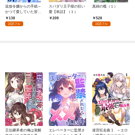
追放令嬢からの手紙～
スパダリ王子様の狂い
真綿の檻（１）
かつて愛していた皆さ
愛【単話】（１）
まへ 私のことなどお忘
138
528
209
れですか？～【単話】
試読フル
試読フル
（１）
王位継承者の俺は覚醒
エレベーターに監禁さ
迷宮狂走曲 1 ～エロ