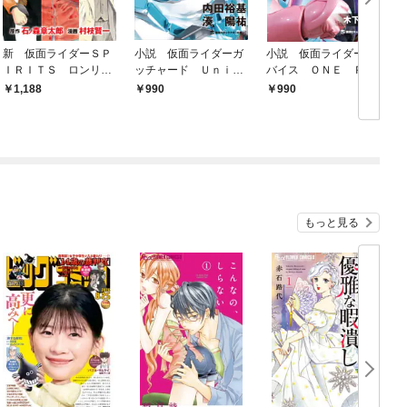
新 仮面ライダーＳＰ
小説 仮面ライダーガ
小説 仮面ライダーリ
ＩＲＩＴＳ ロンリー
ッチャード Ｕｎｉｖ
バイス ＯＮＥ ＰＯ
仮面ライダー編 特装
ｅｒｓｉｔｙ
ＳＳＩＢＩＬＩＴＹ
1,188
990
990
版（１）
もっと見る