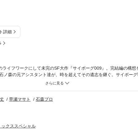
ト詳細
%
郎のライフワークにして未完のSF大作『サイボーグ009』。完結編の構
石ノ森の元アシスタント達が、時を超えてその遺志を継ぐ。サイボーグ
！
丈
早瀬マサト
石森プロ
ミックススペシャル