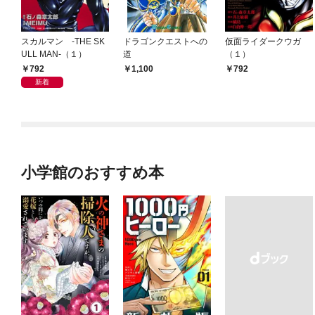
スカルマン -THE SK
ドラゴンクエストへの
仮面ライダークウガ
ULL MAN-（１）
道
（１）
792
1,100
792
新着
小学館のおすすめ本