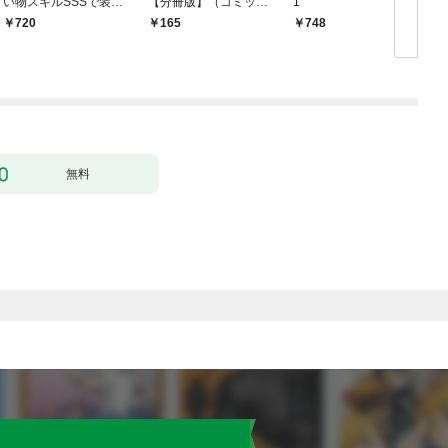
い物スキルSSSで装備
【分冊版】（コミッ
1
無双 ～買ったモノを
ク） １話【フルカラ
720
165
748
超強化して最強パーテ
ー】
ィー目指します～【単
行本版】 1巻
無料