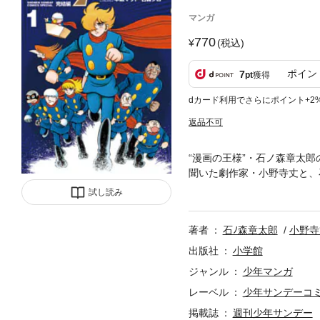
マンガ
770
(税込)
ポイン
7
pt
獲得
dカード利用でさらにポイント+2
返品不可
“漫画の王様”・石ノ森章太
聞いた劇作家・小野寺丈と、
戦いが、今ここに始まる――
試し読み
著者
石ﾉ森章太郎
小野寺
出版社
小学館
ジャンル
少年マンガ
レーベル
少年サンデーコ
掲載誌
週刊少年サンデー