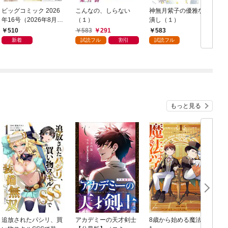
ビッグコミック 2026
こんなの、しらない
神無月紫子の優雅な暇
年16号（2026年8月7
（１）
潰し（１）
日発売）
読
510
583
291
583
年
新着
試読フル
割引
試読フル
もっと見る
追放されたパシリ、買
アカデミーの天才剣士
8歳から始める魔法学