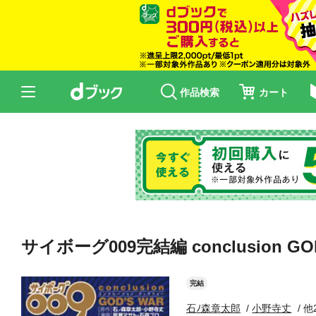
作品検索
カート
サイボーグ009完結編 conclusion G
完結
石ﾉ森章太郎
小野寺丈
他