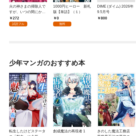
火の神さまの掃除人で
1000円ヒーロー 新札
DIME (ダイム) 2026年
すが、いつの間にか花
版【単話】（１）
9.5月号
嫁として溺愛されてい
272
0
￥800
ます【単話】（１）
試読フル
無料
少年マンガのおすすめ本
転生したけどステータ
創成魔法の再現者 1
きのした魔法工務店