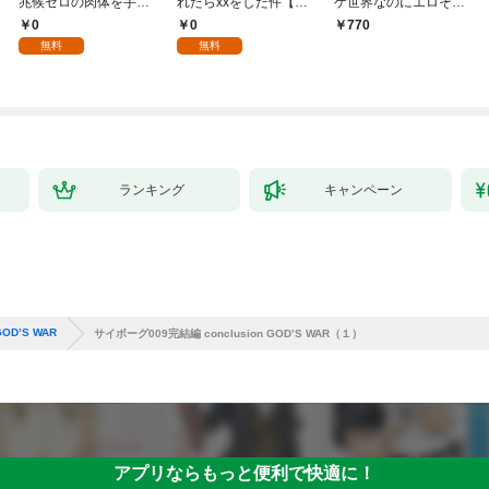
兆候ゼロの肉体を手に
れたらxxをした件【全
ゲ世界なのにエロそっ
入れて自由を謳歌す
年齢版】(1)
ちのけでひたすら最強
0
0
770
る。1
を目指すモブ転生者～
無料
無料
ランキング
キャンペーン
OD’S WAR
サイボーグ009完結編 conclusion GOD’S WAR（１）
アプリならもっと便利で快適に！