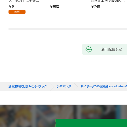
ス「魅力」に全振
異世界工法で最強の家
り！？(1)
づくりを（コミック）
0
682
748
１
無料
新刊配信予定
漫画無料試し読みならdブック
少年マンガ
サイボーグ009完結編 conclusion G