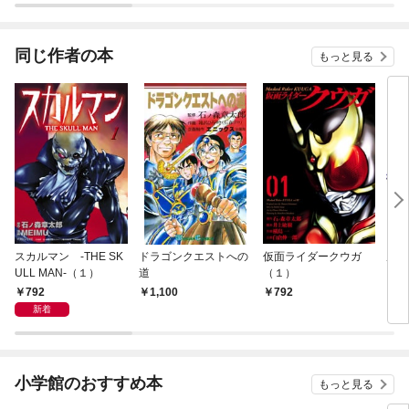
同じ作者の本
もっと見る
スカルマン -THE SK
ドラゴンクエストへの
仮面ライダークウガ
風都
ULL MAN-（１）
道
（１）
792
1,100
792
7
新着
小学館のおすすめ本
もっと見る