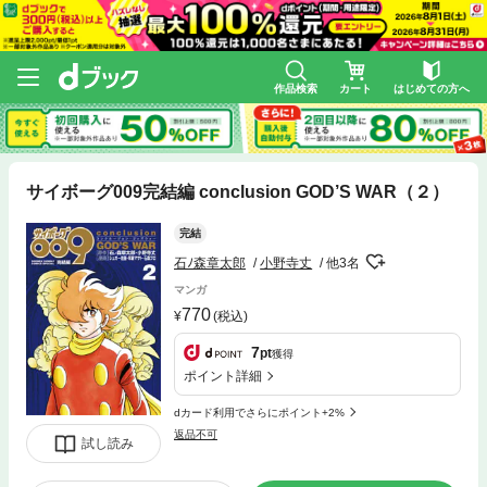
作品検索
カート
はじめての方へ
サイボーグ009完結編 conclusion GOD’S WAR（２）
完結
石ﾉ森章太郎
小野寺丈
他3名
マンガ
770
(税込)
7
pt
獲得
ポイント詳細
dカード利用でさらにポイント+2%
返品不可
試し読み