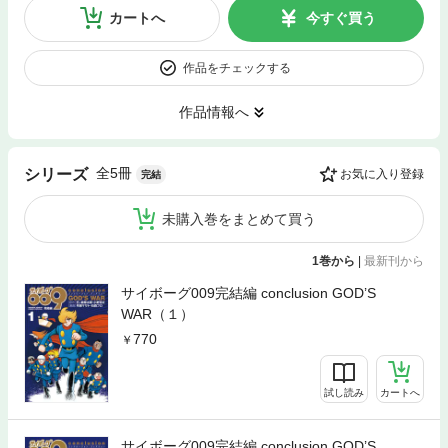
カートへ
今すぐ買う
作品をチェックする
作品情報へ
全5冊
シリーズ
お気に入り登録
完結
未購入巻をまとめて買う
1巻から
|
最新刊から
サイボーグ009完結編 conclusion GOD’S
WAR（１）
770
試し読み
カートへ
サイボーグ009完結編 conclusion GOD’S