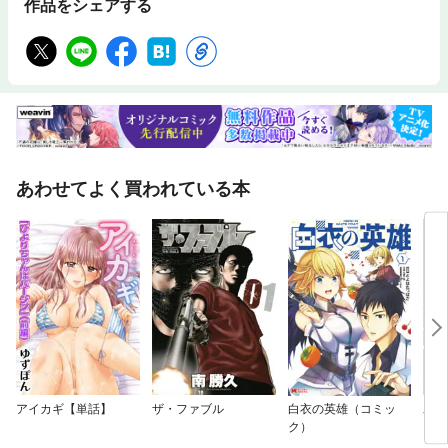
作品をシェアする
あわせてよく買われている本
アイカギ【単話】
ザ・ファブル
白衣の英雄（コミッ
わた
ク）
【分