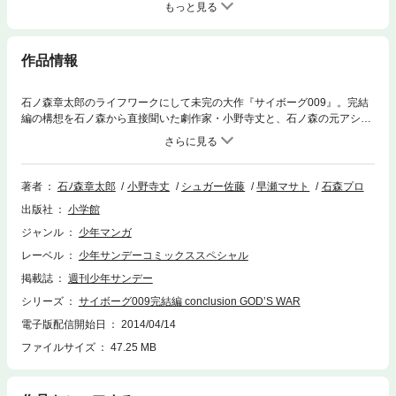
もっと見る
作品情報
石ノ森章太郎のライフワークにして未完の大作『サイボーグ009』。完結
編の構想を石ノ森から直接聞いた劇作家・小野寺丈と、石ノ森の元アシス
タント達が、時を超えてその遺志を継ぐ。サイボーグ戦士達の最後の戦い
が、今ここに始まった…！待望の第2巻！！
著者
石ﾉ森章太郎
小野寺丈
シュガー佐藤
早瀬マサト
石森プロ
出版社
小学館
ジャンル
少年マンガ
レーベル
少年サンデーコミックススペシャル
掲載誌
週刊少年サンデー
シリーズ
サイボーグ009完結編 conclusion GOD’S WAR
電子版配信開始日
2014/04/14
ファイルサイズ
47.25 MB