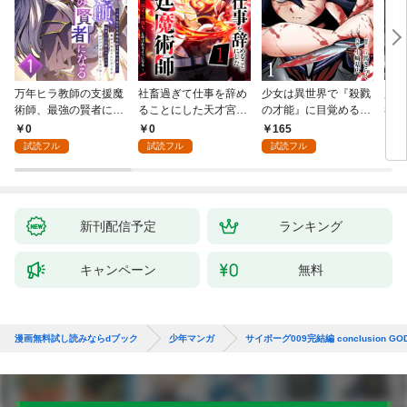
万年ヒラ教師の支援魔
社畜過ぎて仕事を辞め
少女は異世界で『殺戮
魔王
術師、最強の賢者にな
ることにした天才宮廷
の才能』に目覚める
者パ
る～不人気の支援魔術
魔術師～辺境の地でス
(話売り) #1
やっ
0
0
165
2
師は給料泥棒だと魔術
ローライフを夢見る
試読フル
試読フル
試読フル
大学をクビになった
が、不届き者を倒して
が、出世した元教え子
いたら『最果ての魔
たちのおかげで何も困
女』と呼ばれるように
らない件～ 第1話
なる～ 第1話
新刊配信予定
ランキング
キャンペーン
無料
漫画無料試し読みならdブック
少年マンガ
サイボーグ009完結編 conclusion GOD