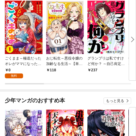
ごくまま～極道だった
おじ転生～悪役令嬢の
グランプリは私ですけ
後宮
オレがママになった話
加齢なる生活～【単
ど何か？ ～自己肯定モ
は謎
～【単話】（１）
話】（１）
ンスターのミスコン無
（１
0
118
237
2
双～【単話】（１）
無料
少年マンガのおすすめ本
もっと見る