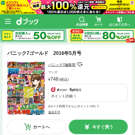
作品検索
カート
はじめての方へ
パニック7ゴールド 2016年5月号
パニック7編集部
マンガ
748
(税込)
6
pt
獲得
ポイント詳細
dカード利用でさらにポイント+2%
返品不可
カートへ
今すぐ買う