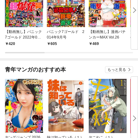
【動画無し】パニック
パニック7ゴールド 2
【動画無し】漫画パチ
漫画
7ゴールド 2022年06
014年9月号
ンカーMAX Vol.26
ol.0
月号
420
605
469
8
青年マンガのおすすめ本
もっと見る
ヤングジャンプ 2026
妹は知っている（１）
ヤニねこ（１）
モー