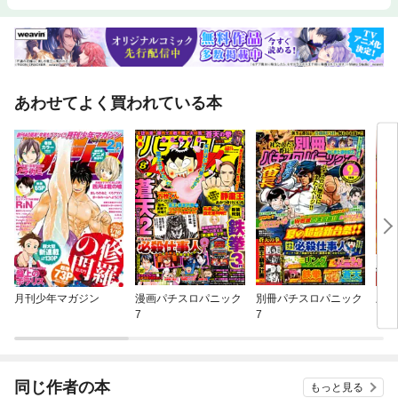
あわせてよく買われている本
月刊少年マガジン
漫画パチスロパニック
別冊パチスロパニック
上京
7
7
同じ作者の本
もっと見る