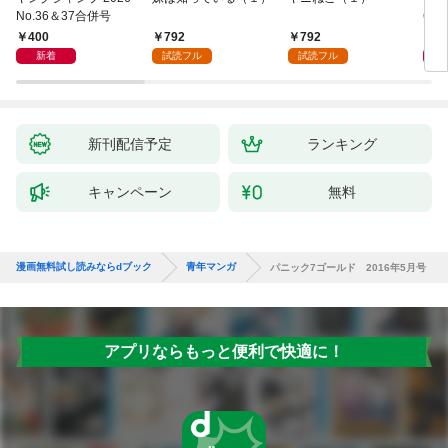
No.36＆37合併号
6・3
日発
400
792
792
4
新着
試読フル
試読フル
新刊配信予定
ランキング
キャンペーン
無料
漫画無料試し読みならdブック
青年マンガ
パニック7ゴールド 2016年5月号
アプリならもっと便利で快適に！