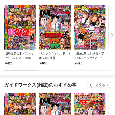
【動画無し】パニック
パニック7ゴールド 2
【動画無し】別冊パチ
別冊
7ゴールド 2022年06
014年9月号
スロパニック7 2022年
7 
月号
5月号
420
605
420
4
ガイドワークス(雑誌)のおすすめ本
もっと見る