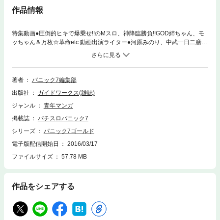
作品情報
特集動画●圧倒的ヒキで爆乗せ!!のMスロ、神降臨勝負!!GOD姉ちゃん、モ
ッちゃん＆万枚☆革命etc 動画出演ライター●河原みのり、中武一日二膳、
サワ・ミオリ、まりも、矢部あきの、グラサン師匠、矢部あや、サマンサ
三吉、政重ゆうき、MMレボリューション 攻略機種●パチスロ 偽物語、マ
ジカルハロウィン5、キングパルサー 〜DOT PULSAR〜、AT・ART攻略
大作戦、Aタイプ攻略大作戦 漫画●アドリブ店長R、ちょびにメロメロ、万
著者
パニック7編集部
枚くん、Mスロ、GOD姉ちゃん、パチスロシマスター、etc ※紙の本のDV
出版社
ガイドワークス(雑誌)
Dは電子版には付属していません。DVD動画はWEB上でご覧いただけま
す。
ジャンル
青年マンガ
掲載誌
パチスロパニック7
シリーズ
パニック7ゴールド
電子版配信開始日
2016/03/17
ファイルサイズ
57.78 MB
作品をシェアする