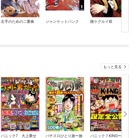
左手のための二重奏
ジャンケットバンク
賭ケグルイ双
もっと見る
パニック7 大上乗せ
パチスロひとり旅〜旅
パニック７KING〜設