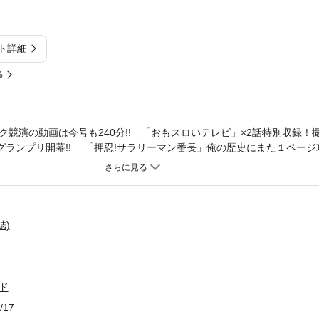
ト詳細
%
競演の動画は今号も240分!! 「おもスロいテレビ」×2話特別収録！
ドグランプリ開幕!! 「押忍!サラリーマン番長」俺の歴史にまた１ペー
!! その他攻略機種…シンデレラブレイド2、パチスロカウボーイビバ
呪いの７日間！ 動画出演ライター…ういち、沖ヒカル、諸積ゲンズブ
ラサン師匠、伊藤真一、川本2Ｄ、朝比奈ユキ、サワ・ミオリetc ※紙
DVD動画はWEB上でご覧いただけます。
誌)
ド
/17