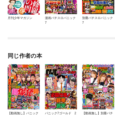
月刊少年マガジン
漫画パチスロパニック
別冊パチスロパニック
7
7
同じ作者の本
【動画無し】パニック
パニック7ゴールド 2
【動画無し】別冊パチ