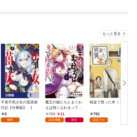
もっと見る
不老不死少女の苗床旅
魔王の娘たちとまぐわ
税金で買った本（１）
女
行記【分冊版】 1
えば強くなれるって本
当ですか？【特典ペー
0
759
11
792
パー付き】【カラーペ
無料
試読増量
割引
試読フル
ージ増量版】 (1)