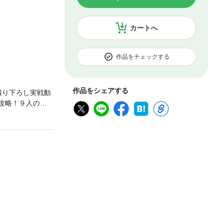
カートへ
作品をチェックする
作品をシェアする
撮り下ろし実戦動
ジ攻略！９人の攻
ップ、スーパービ
ール、ペリ子、赤
の本のDVDは電