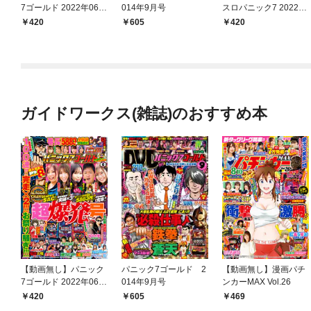
7ゴールド 2022年06月
014年9月号
スロパニック7 2022年
号
5月号
420
605
420
ガイドワークス(雑誌)のおすすめ本
【動画無し】パニック
パニック7ゴールド 2
【動画無し】漫画パチ
7ゴールド 2022年06月
014年9月号
ンカーMAX Vol.26
号
420
605
469