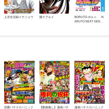
上京生活録イチジョウ
賭ケグルイ
BORUTO-ボルト- -N
ARUTO NEXT GENER
ATIONS-
別冊パチスロパニック
【動画無し】漫画パチ
漫画パチスロパニック