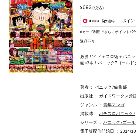
693
(税込)
ポイン
6
pt
獲得
dカード利用でさらにポイント+2
返品不可
必勝ガイド＋スロ術＋パニック
画×3本！パニック7ゴール
略陣があの手この手の超研修
ンゴＮＥＯ、パチスロリング
坂テンパイ、サマンサ三吉、グ
著者
パニック7編集部
子版には付属していません。
出版社
ガイドワークス(雑
ジャンル
青年マンガ
掲載誌
パチスロパニック7
シリーズ
パニック7ゴール
電子版配信開始日
2014/10