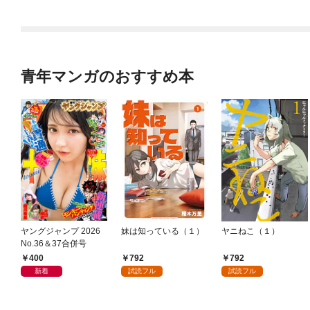
青年マンガのおすすめ本
ヤングジャンプ 2026
妹は知っている（１）
ヤニねこ（１）
No.36＆37合併号
400
792
792
新着
試読フル
試読フル