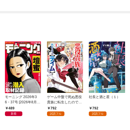
モーニング 2026年3
ゲーム中盤で死ぬ悪役
社長と酒と星（１）
6・37号 [2026年8月6
貴族に転生したので、
日発売]
外れスキル【テイム】
489
792
792
を駆使して最強を目指
新着
試読フル
試読フル
してみた（１）