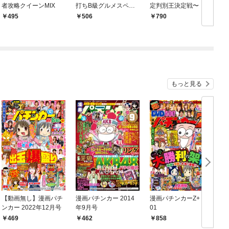
者攻略クイーンMIX
打ちB級グルメスペシ
定判別王決定戦〜
7
ャル〜
495
506
790
もっと見る
【動画無し】漫画パチ
漫画パチンカー 2014
漫画パチンカーZ+ vol.
ンカー 2022年12月号
年9月号
01
ス
年
469
462
858