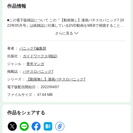
作品情報
■この電子版雑誌について この『【動画無し】漫画パチスロパニック7 20
22年05月号』は紙雑誌に付属しているDVD動画をWEBで視聴することが
できません。 WEB視聴が付属している『【動画付き】漫画パチスロパニ
ック7 2022年05月号』もございますので動画を視聴される方はこちらのご
購入をお勧めいたします。『【動画付き】漫画パチスロパニック7 2022年
05月号』の販売期間は2022年4月7日から2022年10月26日までですのでご
著者
パニック7編集部
注意ください。 連れスロみのり酒、新章突入！ みのりん撮り下ろしショ
出版社
ガイドワークス(雑誌)
ットが目印！ 動画はパチスロ必勝ガイド、パチスロ実戦術のライター陣も
多数参加！ 【注目機種＆定番機種強化！】 押忍！番長ZERO アラジンAク
ジャンル
青年マンガ
ラシック マイジャグラーV 沖ドキ！DUO ぱちスロ ウルトラマンタロウ 暴
掲載誌
パチスロパニック7
君SPEC SLOTえとたま パチスロ バイオハザード7 レジデント イービル
ジャグラーシリーズ 他 【連載漫画も超元気いっぱい！】 連れスロみのり
シリーズ
【動画無し】漫画パチスロパニック7
酒 カワサキカオリ+河原みのり 回胴風雲児 森遊作+源田サトシ ちょび姫こ
電子版配信開始日
2022/04/07
う爺 あかいこうじ+ちょび アドリブ王女 あかつきけいいち ギガ万枚くん
ファイルサイズ
47.64 MB
サマンサ三吉 コクハクH 七瀬あゆむ 丸の内OLのキラキラカチ盛り日記 あ
ぎじゅんこ+平岡みゆき アドリブ王子 あかつきけいいち
作品をシェアする