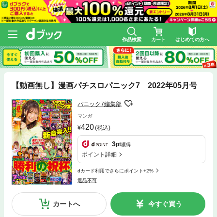
作品検索
カート
はじめての方へ
【動画無し】漫画パチスロパニック7 2022年05月号
パニック7編集部
マンガ
420
(税込)
3
pt
獲得
ポイント詳細
dカード利用でさらにポイント+2%
返品不可
カートへ
今すぐ買う