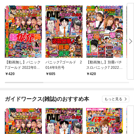
【動画無し】パニック
パニック7ゴールド 2
【動画無し】別冊パチ
別冊
7ゴールド 2022年06
014年9月号
スロパニック7 2022年
7 
月号
5月号
420
605
420
4
ガイドワークス(雑誌)のおすすめ本
もっと見る