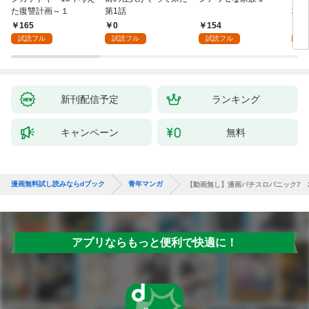
た復讐計画～１
第1話
地獄
165
0
154
1
試読フル
試読フル
試読フル
試
新刊配信予定
ランキング
キャンペーン
無料
漫画無料試し読みならdブック
青年マンガ
【動画無し】漫画パチスロパニック7 2
アプリならもっと便利で快適に！