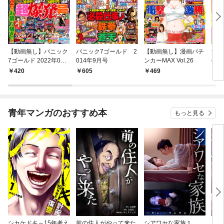
【動画無し】パニック
パニック7ゴールド 2
【動画無し】漫画パチ
漫画
7ゴールド 2022年06
014年9月号
ンカーMAX Vol.26
ol.0
月号
420
605
469
8
青年マンガのおすすめ本
もっと見る
シカケドキ～15年考え
前の住人がやって来た
シアワセな家族１
16