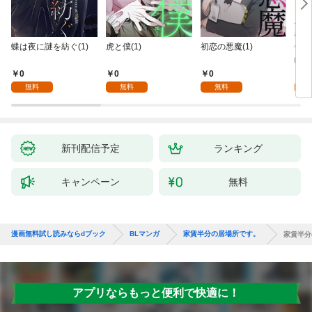
蝶は夜に謎を紡ぐ(1)
虎と僕(1)
初恋の悪魔(1)
Ove
齢版
0
0
0
0
無料
無料
無料
新刊配信予定
ランキング
キャンペーン
無料
漫画無料試し読みならdブック
BLマンガ
家賃半分の居場所です。
家賃半分
アプリならもっと便利で快適に！