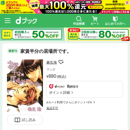
作品検索
カート
はじめての方へ
家賃半分の居場所です。
最新刊
麻生海
マンガ
880
(税込)
8
pt
獲得
ポイント詳細
dカード利用でさらにポイント+2%
返品不可
試し読み