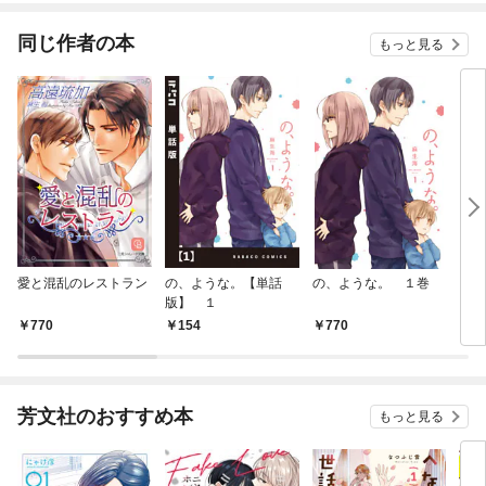
同じ作者の本
もっと見る
愛と混乱のレストラン
の、ような。【単話
の、ような。 １巻
どう
版】 １
770
154
770
8
芳文社のおすすめ本
もっと見る