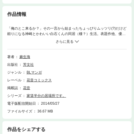
作品情報
「俺のとこ来るか？」その一言から始まったちょっぴりムッツリ(?)だけど
頼りになる神崎とかわいい白石くんの同居（棲？）生活。表題作他、優し
い悩めるオトナたちの素敵な恋を描いた作品を収録。描き下ろし付き！
著者
麻生海
出版社
芳文社
ジャンル
BLマンガ
レーベル
花音コミックス
掲載誌
花音
シリーズ
家賃半分の居場所です。
電子版配信開始日
2014/05/27
ファイルサイズ
36.67 MB
作品をシェアする