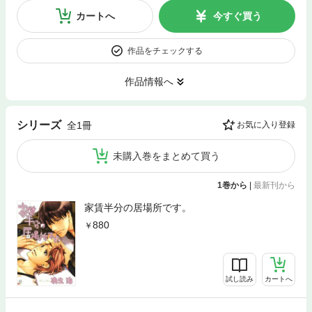
カートへ
今すぐ買う
作品をチェックする
作品情報へ
シリーズ
全1冊
お気に入り登録
未購入巻をまとめて買う
1巻から
|
最新刊から
家賃半分の居場所です。
880
試し読み
カートへ