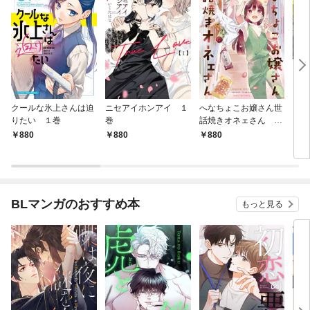
クールな氷上さんは迫
ニセアイホンアイ １
へなちょこお嬢さん世
うち
りたい １巻
巻
話焼きオネェさん １
レ配
巻
880
880
880
8
BLマンガのおすすめ本
もっと見る