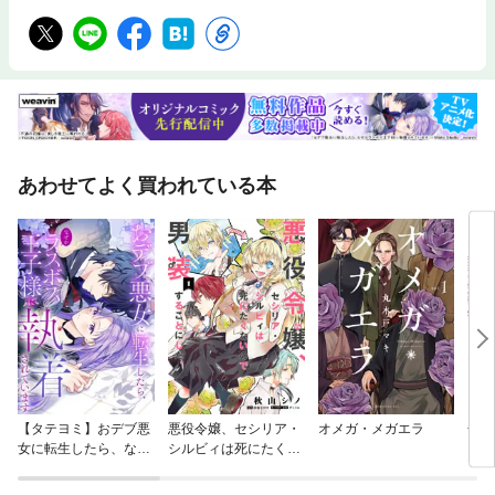
あわせてよく買われている本
【タテヨミ】おデブ悪
悪役令嬢、セシリア・
オメガ・メガエラ
合コ
女に転生したら、なぜ
シルビィは死にたくな
いな
かラスボス王子様に執
いので男装することに
着されています
した。