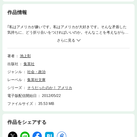
作品情報
｢私はアメリカが嫌いです。私はアメリカが大好きです。そんな矛盾した
気持ちに、どう折り合いをつければいいのか。そんなことを考えながら、
この本を書きました｣――ジャーナリスト池上彰が、自身あこがれと反発
をいだく国、アメリカの歴史と現状を、独自の9つの視点からわかりやす
く解説する。超大国アメリカをしるための教科書決定版。｢オバマ以降の
アメリカ｣を大幅加筆。
著者
池上彰
出版社
集英社
ジャンル
社会・政治
レーベル
集英社文庫
シリーズ
そうだったのか！ アメリカ
電子版配信開始日
2012/05/22
ファイルサイズ
35.53 MB
作品をシェアする