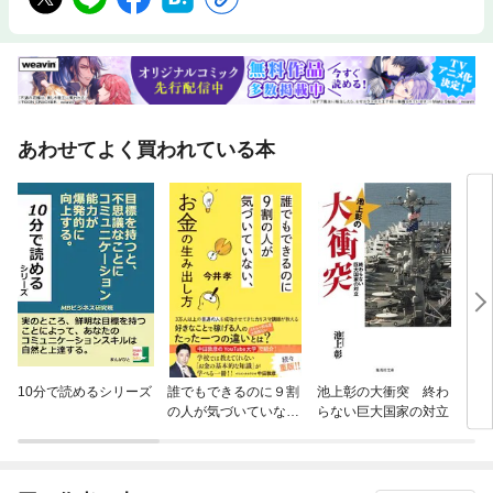
あわせてよく買われている本
10分で読めるシリーズ
誰でもできるのに９割
池上彰の大衝突 終わ
１日
の人が気づいていな
らない巨大国家の対立
リン
い、お金の生み出し方