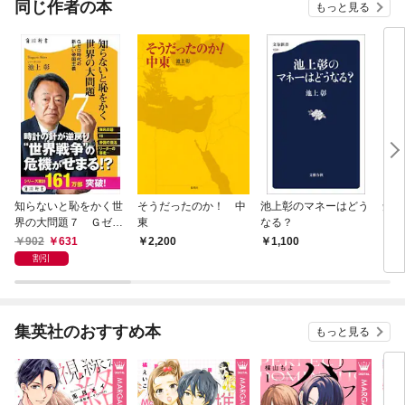
同じ作者の本
もっと見る
知らないと恥をかく世
そうだったのか！ 中
池上彰のマネーはどう
知の
界の大問題７ Ｇゼロ
東
なる？
時代の新しい帝国主義
902
631
2,200
1,100
9
割引
集英社のおすすめ本
もっと見る