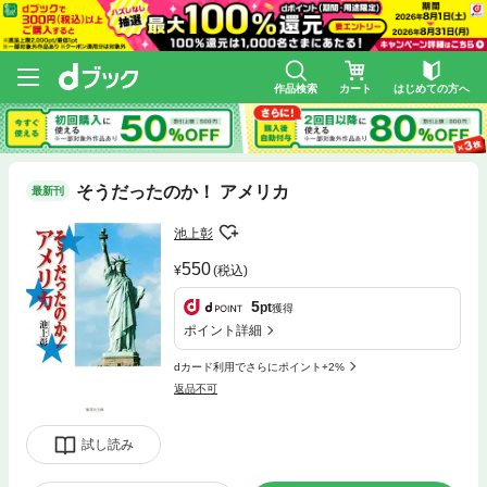
作品検索
カート
はじめての方へ
そうだったのか！ アメリカ
最新刊
池上彰
550
(税込)
5
pt
獲得
ポイント詳細
dカード利用でさらにポイント+2%
返品不可
試し読み