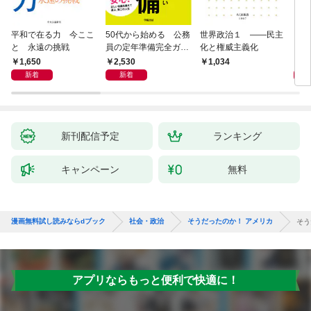
平和で在る力 今ここ
50代から始める 公務
世界政治１ ――民主
「力
と 永遠の挑戦
員の定年準備完全ガイ
化と権威主義化
く 
ド
1,650
2,530
1,
1,034
新着
新着
新刊配信予定
ランキング
キャンペーン
無料
漫画無料試し読みならdブック
社会・政治
そうだったのか！ アメリカ
そう
アプリならもっと便利で快適に！