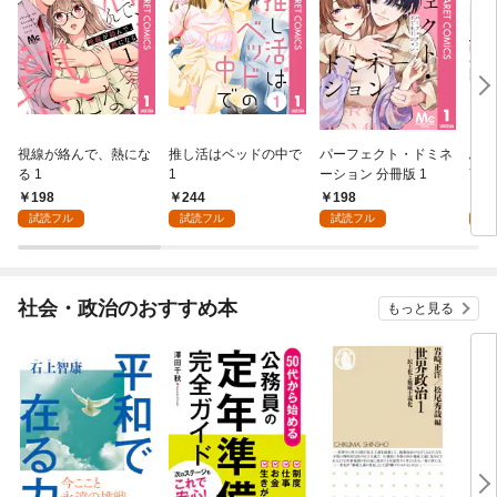
視線が絡んで、熱にな
推し活はベッドの中で
パーフェクト・ドミネ
ふし
る 1
1
ーション 分冊版 1
言っ
198
244
198
2
試読フル
試読フル
試読フル
試
社会・政治のおすすめ本
もっと見る