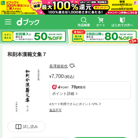
作品検索
カート
はじめての方へ
和刻本漢籍文集７
長澤規矩也
7,700
(税込)
70
pt
獲得
ポイント詳細
dカード利用でさらにポイント+2%
返品不可
試し読み