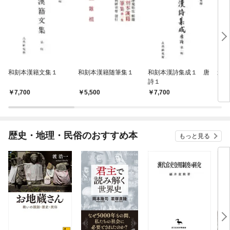
和刻本漢籍文集１
和刻本漢籍随筆集１
和刻本漢詩集成１ 唐
影印
詩１
7,700
5,500
7,700
7,
歴史・地理・民俗のおすすめ本
もっと見る