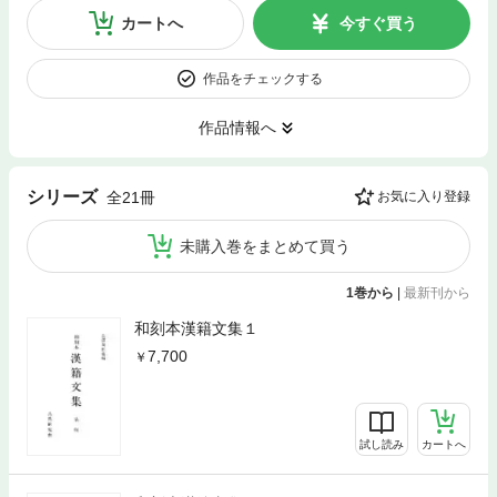
カートへ
今すぐ買う
作品をチェックする
作品情報へ
シリーズ
全21冊
お気に入り登録
未購入巻をまとめて買う
1巻から
|
最新刊から
和刻本漢籍文集１
7,700
試し読み
カートへ