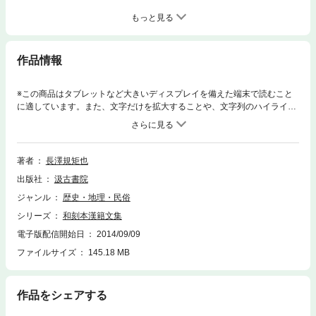
もっと見る
作品情報
※この商品はタブレットなど大きいディスプレイを備えた端末で読むこと
に適しています。また、文字だけを拡大することや、文字列のハイライ
ト、検索、辞書の参照、引用などの機能が使用できません。和刻本漢籍文
集は、唐－清代に至る歴代文集・奏議・尺牘類80種を集めた。収録すると
ころ、哲学思想では、宋学の集大成者、朱熹の「晦庵先生朱文公文集」を
始めとし、陸象山の集要、羅従彦の「豫章羅先生文集」、王陽明の文集・
著者
長澤規矩也
奏議など、文学では、歐陽脩の「歐陽文忠公文集」、蘇東坡・黄山谷や元
出版社
汲古書院
遺山、袁中郎など、史学では、陸贄「陸宣公文集」から清の曾國藩に至る
まで、中でも宋の韓キの「韓魏公集」のように和刻本の存在があまり知ら
ジャンル
歴史・地理・民俗
れなかったものもある。
シリーズ
和刻本漢籍文集
電子版配信開始日
2014/09/09
ファイルサイズ
145.18 MB
作品をシェアする