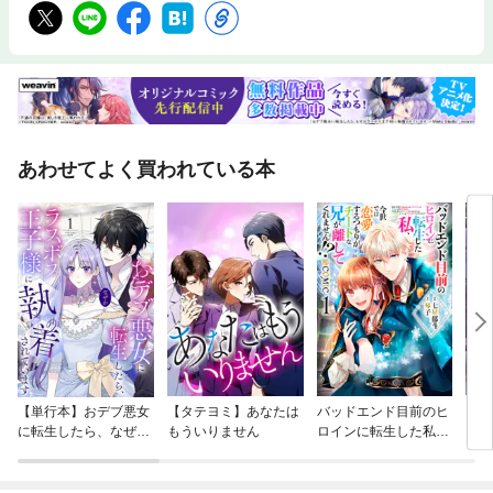
あわせてよく買われている本
【単行本】おデブ悪女
【タテヨミ】あなたは
バッドエンド目前のヒ
【タ
に転生したら、なぜか
もういりません
ロインに転生した私、
リ〜
ラスボス王子様に執着
今世では恋愛するつも
されています
りがチートな兄が離し
てくれません！？@C