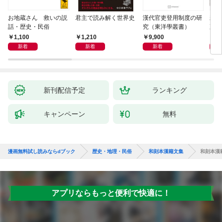
お地蔵さん 救いの説
君主で読み解く世界史
漢代官吏登用制度の研
親
話・歴史・民俗
究（東洋學叢書）
直立
迫る
1,100
1,210
9,900
1,
新着
新着
新着
新刊配信予定
ランキング
キャンペーン
無料
漫画無料試し読みならdブック
歴史・地理・民俗
和刻本漢籍文集
和刻本漢
アプリならもっと便利で快適に！