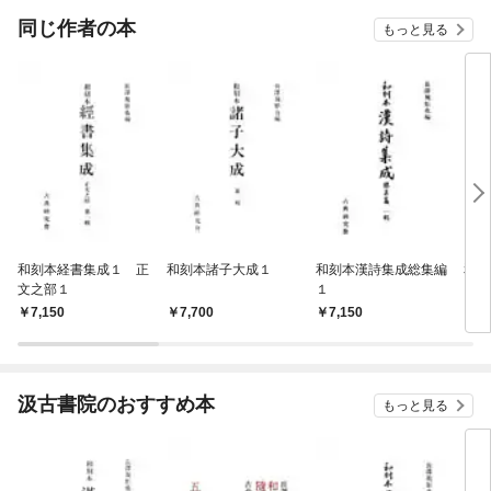
OMIC
同じ作者の本
もっと見る
和刻本経書集成１ 正
和刻本諸子大成１
和刻本漢詩集成総集編
和刻
文之部１
１
7,150
7,700
7,150
7,
汲古書院のおすすめ本
もっと見る