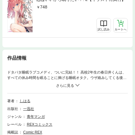
748
試し読み
カートへ
作品情報
ドタバタ睡眠ラブコメディ、ついに完結！！ 高校2年生の春日井くんは、
すべての休み時間を眠ることに捧げる睡眠オタク。ウザ絡みしてくる後
輩・七篠恋鳥の“至高のひざ枕”で眠る日々を過ごしていたが、なぜか幼馴
染の知多椿紗もひざ枕役を買って出て、二つの“枕”で板挟み状態に！ 春日
井くんの快眠ライフの行方はいかに……！？
著者
しはる
出版社
一迅社
ジャンル
青年マンガ
レーベル
REXコミックス
掲載誌
Comic REX