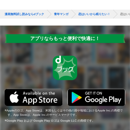
漫画無料試し読みならdブック
青年マンガ
恋はいいから眠りたい！
恋はい
アプリならもっと便利で快適に！
Appleのロゴ、App Storeは、米国もしくはその他の国や地域におけるApple Inc.の商標で
す。App Storeは、Apple Inc.のサービスマークです。
Google Play および Google Play ロゴは Google LLC の商標です。