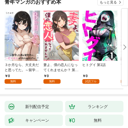
青年マンガのおすすめ本
もっと見る
３か月なら、大丈夫だ
妻よ、僕の恋人になっ
ヒトグイ 第1話
世界
と思ってた。～留学し
てくれませんか？ 第1
レベ
た僕の留守中に、一途
話
0
0
0
0
な彼女が汚されるまで
無料
無料
試読フル
～ 1話
新刊配信予定
ランキング
キャンペーン
無料