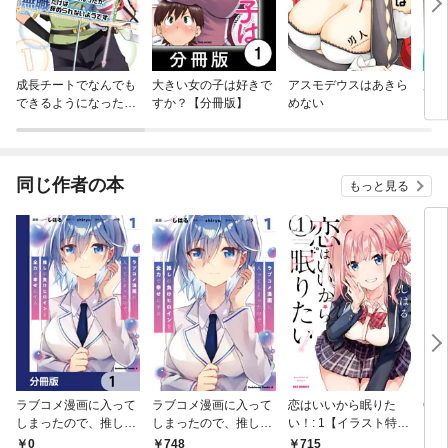
成長チートでなんでも
大きい女の子は好きで
アスモデウスはあきら
別冊
できるようになった
すか？【分冊版】
めない
が、無職だけは辞めら
れないようです
同じ作者の本
もっと見る
ラブコメ漫画に入って
ラブコメ漫画に入って
恋はいいから眠りた
Com
しまったので、推しの
しまったので、推しの
い！: 1【イラスト特典
レッ
負けヒロインを全力で
負けヒロインを全力で
付】
月号
0
748
715
5