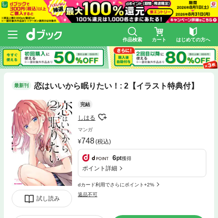
作品検索
カート
はじめての方へ
恋はいいから眠りたい！: 2【イラスト特典付】
最新刊
完結
しはる
マンガ
748
(税込)
6
pt
獲得
ポイント詳細
dカード利用でさらにポイント+2%
返品不可
試し読み