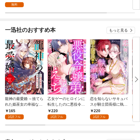
幸せにする【分冊版】
幸せにする １
無料
1
一迅社のおすすめ本
もっと見る
龍神の最愛婚 ～捨てら
乙女ゲーのヒロインに
恋を知らないサキュバ
お金
れた姫巫女の幸福な嫁
転生したのに悪役令嬢
スが騎士団長様に執着
の彼
入り～: 1
の弟（攻略対象外）に
溺愛されるまで: 1
い: 
165
220
220
1
執着えっちされるんで
試読フル
試読フル
試読フル
試
すが！？: 1