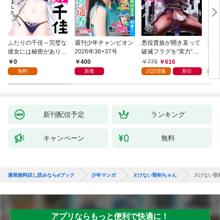
ふたりの千佳～完璧な
週刊少年チャンピオン
悪役貴族が開き直って
弱虫
彼女には秘密がありま
2026年36+37号
破滅フラグを“実力”で
IKE
した(1)
叩き折っていたら、い
0
400
770
616
6
つの間にかヒロイン達
無料
新着
試読増量
割引
試
から英雄視されるよう
になった件（コミッ
ク） 1巻
新刊配信予定
ランキング
キャンペーン
無料
漫画無料試し読みならdブック
少年マンガ
ヌけない聖剣ちゃん
ヌけない聖
アプリならもっと便利で快適に！