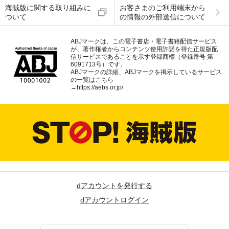
海賊版に関する取り組みに
お客さまのご利用端末から
ついて
の情報の外部送信について
ABJマークは、この電子書店・電子書籍配信サービス
が、著作権者からコンテンツ使用許諾を得た正規版配
信サービスであることを示す登録商標（登録番号 第
6091713号）です。
ABJマークの詳細、ABJマークを掲示しているサービス
の一覧はこちら
→
https://aebs.or.jp/
dアカウントを発行する
dアカウントログイン