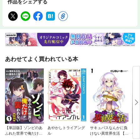
作品をシェアする
あわせてよく買われている本
【単話版】ゾンビのあ
あやかしトライアング
サキュバスなんかに負
スー
ふれた世界で俺だけが
ル
けない異世界生活 【連
OG
襲われない（フルカラ
載版】
ー‐