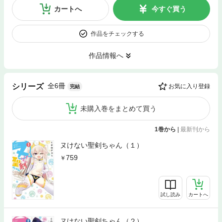
カートへ
今すぐ買う
作品をチェックする
作品情報へ
全6冊
シリーズ
お気に入り登録
完結
未購入巻をまとめて買う
1巻から
|
最新刊から
ヌけない聖剣ちゃん（１）
759
試し読み
カートへ
ヌけない聖剣ちゃん（２）