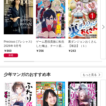
Precious (プレシャス)
ゲーム悪役貴族に転生
裏ダンジョンおくさん
あや
2026年 9月号
した俺は、チート筋肉
【単話】（１）
し夫
で無双する【単話】
倉で
860
356
243
1
（１）
る～
新着
少年マンガのおすすめ本
もっと見る