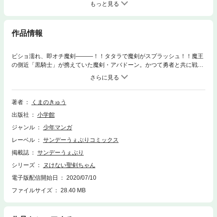
もっと見る
作品情報
ビショ濡れ、即オチ魔剣―――！！タタラで魔剣がスプラッシュ！！魔王
の側近「黒騎士」が携えていた魔剣・アバドーン。かつて勇者と共に戦う
エクセリアの前に立ちはだかった業物と時を超えたバトル！？そして、一
行が訪れたエルフの里ではついに業物の神髄に迫る！！エルフの鍛冶師に
受け継がれる秘儀をタタラは習得できるのか！？
著者
くまのきゅう
出版社
小学館
ジャンル
少年マンガ
レーベル
サンデーうぇぶりコミックス
掲載誌
サンデーうぇぶり
シリーズ
ヌけない聖剣ちゃん
電子版配信開始日
2020/07/10
ファイルサイズ
28.40 MB