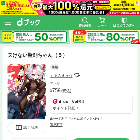
作品検索
カート
はじめての方へ
ヌけない聖剣ちゃん（５）
完結
くまのきゅう
マンガ
759
(税込)
6
pt
獲得
ポイント詳細
dカード利用でさらにポイント+2%
返品不可
試し読み