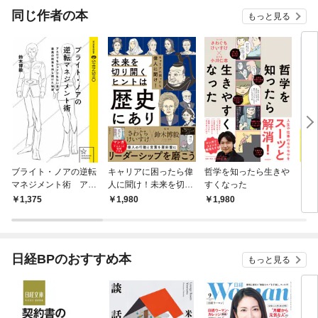
OMIC
同じ作者の本
もっと見る
ブライト・ノアの逆転
キャリアに困ったら偉
哲学を知ったら生きや
「思
マネジメント術 アム
人に聞け！未来を切り
すくなった
０冊
ロでもシャアでもない
開くヒントは歴史にあ
みた
1,375
1,980
1,980
1,
男が、最高の結果を出
り
し続けた秘密
日経BPのおすすめ本
もっと見る