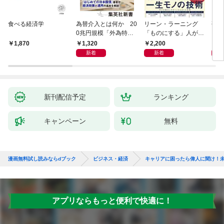
食べる経済学
為替介入とは何か 20
リーン・ラーニング
研究
0兆円規模「外為特
「ものにする」人が自
会」が生まれた謎
然とやっている 最小の
1,320
2,200
5,
1,870
インプットで最大の成
新着
新着
果を得る学習法
新刊配信予定
ランキング
キャンペーン
無料
漫画無料試し読みならdブック
ビジネス・経済
キャリアに困ったら偉人に聞け！
アプリならもっと便利で快適に！