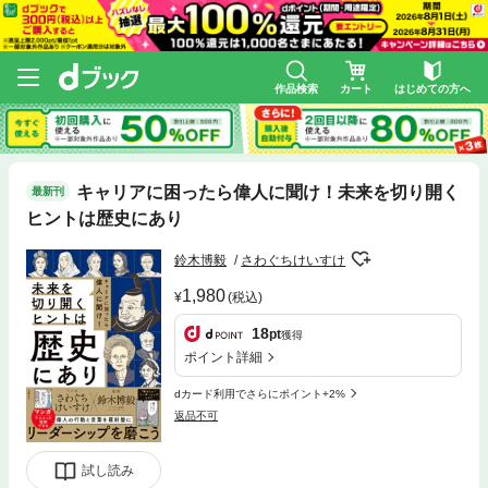
作品検索
カート
はじめての方へ
キャリアに困ったら偉人に聞け！未来を切り開く
最新刊
ヒントは歴史にあり
鈴木博毅
さわぐちけいすけ
1,980
(税込)
18
pt
獲得
ポイント詳細
dカード利用でさらにポイント+2%
返品不可
試し読み