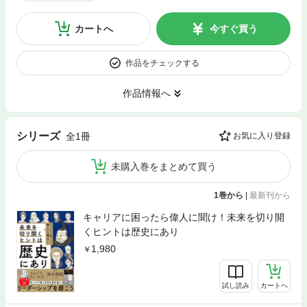
カートへ
今すぐ買う
作品をチェックする
作品情報へ
シリーズ
全1冊
お気に入り登録
未購入巻をまとめて買う
1巻から
|
最新刊から
キャリアに困ったら偉人に聞け！未来を切り開
くヒントは歴史にあり
1,980
試し読み
カートへ