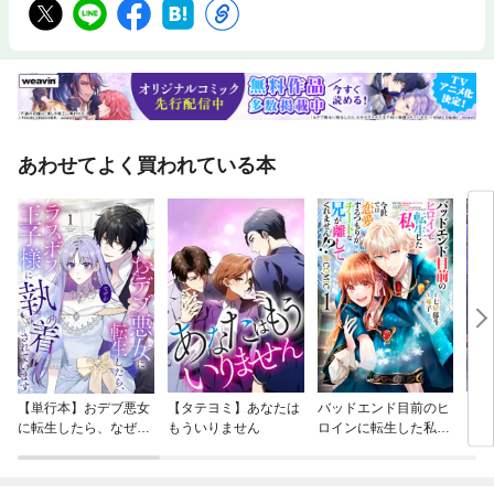
あわせてよく買われている本
【単行本】おデブ悪女
【タテヨミ】あなたは
バッドエンド目前のヒ
【タ
に転生したら、なぜか
もういりません
ロインに転生した私、
リ〜
ラスボス王子様に執着
今世では恋愛するつも
されています
りがチートな兄が離し
てくれません！？@C