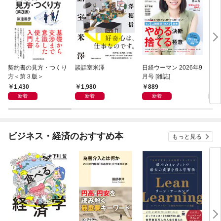
契約書の見方・つくり
談話室米澤
日経ウーマン 2026年9
日経
方＜第３版＞
月号 [雑誌]
ト！
【表
1,430
1,980
889
8
新着
新着
新着
ビジネス・経済のおすすめ本
もっと見る