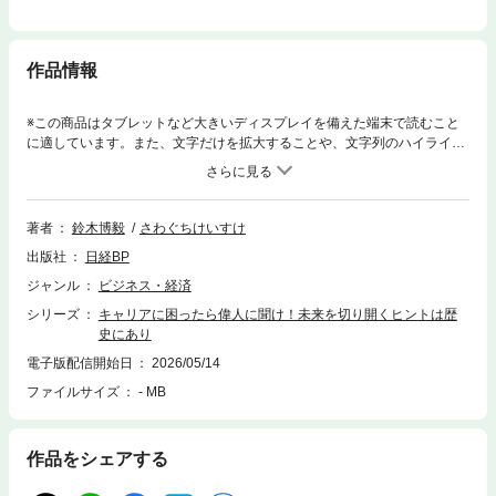
作品情報
※この商品はタブレットなど大きいディスプレイを備えた端末で読むこと
に適しています。また、文字だけを拡大することや、文字列のハイライ
ト、検索、辞書の参照、引用などの機能が使用できません。仕事やキャリ
アに悩むあなたへ――リーダーシップを20人の偉人たちから学べる1冊。●
こんな人におすすめ・自分の力や判断力で課題を解決したい人・リーダー
シップに不安を感じている人・チームを成功に導く方法を見つけたい人・
著者
鈴木博毅
さわぐちけいすけ
成果を出したいけど忙しすぎて余裕がない人・不安とうまく付き合えない
出版社
日経BP
人・「失敗するのが怖い」人・想定外のトラブルで、慌ててしまいがちな
人突然リーダーに抜擢された28歳の主人公・昆萌香が、葛藤しながらも成
ジャンル
ビジネス・経済
長していく姿をマンガで描きます。試行錯誤を繰り返す彼女は、実は歴史
シリーズ
キャリアに困ったら偉人に聞け！未来を切り開くヒントは歴
を動かした偉人たちと同じ道筋をたどっています。偉人たちの知恵が現代
史にあり
のビジネスにどう応用できるのか、ビジネス戦略コンサルタント・鈴木博
毅さんが分かりやすく解説。本書では北条政子、ナイチンゲール、徳川家
電子版配信開始日
2026/05/14
康、ヴィクトリア女王、アガサ・クリスティ、カエサルなど、20人の偉人
ファイルサイズ
- MB
たちのリーダー術を日々の生活に生かせるヒントとして紹介します。迷っ
たとき、悩んだとき、この一冊が未来を切り開くヒントになります。経験
に振り回されて迷ってしまう前に、歴史に学びましょう。
作品をシェアする