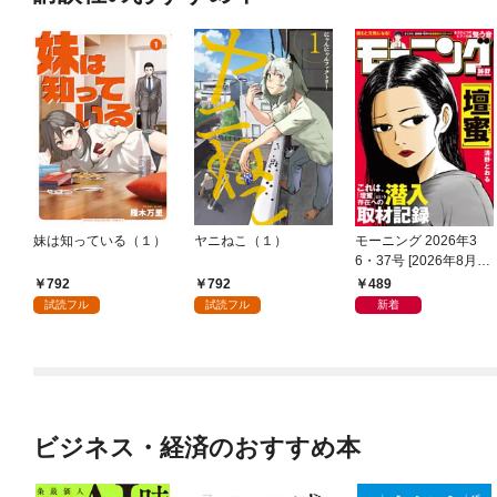
妹は知っている（１）
ヤニねこ（１）
モーニング 2026年3
6・37号 [2026年8月6
日発売]
792
792
489
試読フル
試読フル
新着
ビジネス・経済のおすすめ本