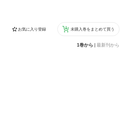
お気に入り登録
未購入巻をまとめて買う
1巻から
|
最新刊から