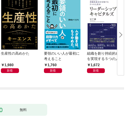
生産性の高めかた
要領のいい人が最初に
組織を創り持続的成長
考えること
を実現する５つの人資
本 リーダーシップ・
1,980
1,760
1,672
キャピタルズ
新着
新着
新着
無料