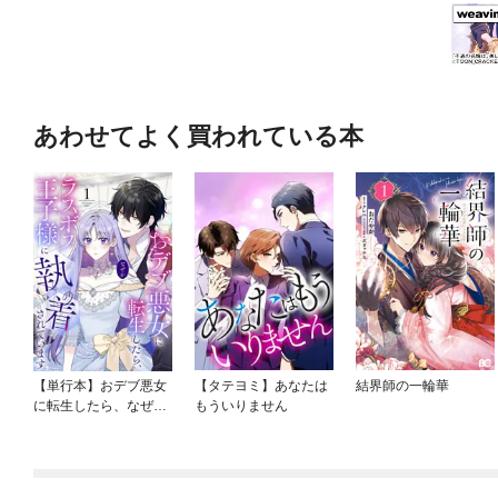
あわせてよく買われている本
【単行本】おデブ悪女
【タテヨミ】あなたは
結界師の一輪華
に転生したら、なぜか
もういりません
ラスボス王子様に執着
されています