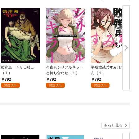
彼岸島 ４８日後…
今夜もシリアルキラー
平成敗残兵すみれちゃ
（１）
と待ち合わせ（１）
ん（１）
792
792
792
試読フル
試読フル
試読フル
もっと見る