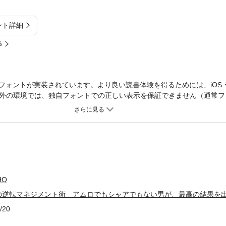
ント詳細
%
フォントが実装されています。より良い読書体験を得るためには、iOS・An
外の環境では、独自フォントでの正しい表示を保証できません（通常フ
残ったのはアムロでもシャアでもない、ブライトだ。若手の力を最大化
を解き明かす。
HO
の逆転マネジメント術 アムロでもシャアでもない男が、最高の結果を
/20