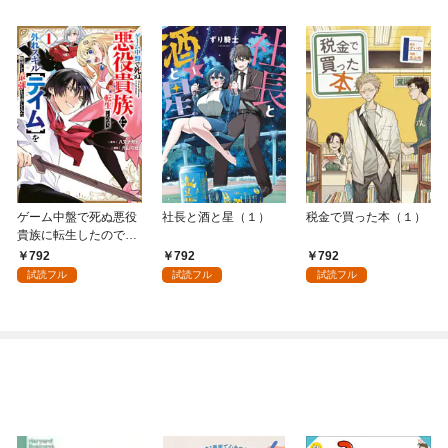
ゲーム中盤で死ぬ悪役
社長と酒と星（１）
税金で買った本（１）
貴族に転生したので、
外れスキル【テイム】
792
792
792
を駆使して最強を目指
試読フル
試読フル
試読フル
してみた（１）