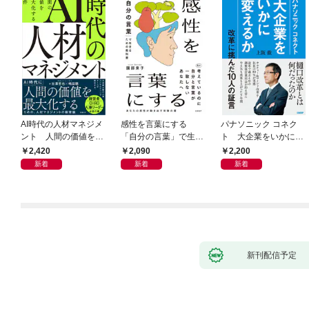
AI時代の人材マネジメ
感性を言葉にする
パナソニック コネク
ント 人間の価値を最
「自分の言葉」で生き
ト 大企業をいかに変
大化する条件
るための教科書
えるか
2,420
2,090
2,200
新着
新着
新着
新刊配信予定