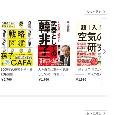
もっと見る
3000年の叡智を学べる
人を自在に動かす武器
「超」入門 空気の研究
戦略図鑑
としての「韓非子」
―――日本人の思考と
行動を支配する27の見
1,760
1,760
1,980
えない圧力
もっと見る