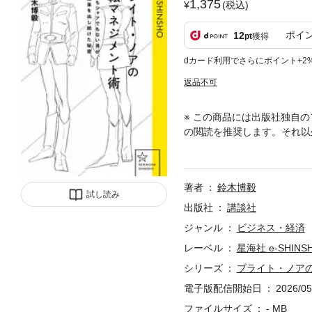
1,375
(税込)
ポイ
12
pt
獲得
dカード利用でさらにポイント+2
返品不可
※ この商品には出版社独自の
の閲読を推奨します。それ以
には問題ありません）。生き
現代のブライトの「組織論」
著者
鈴木博毅
試し読み
出版社
講談社
ジャンル
ビジネス・経済
レーベル
星海社 e-SHINS
シリーズ
ブライト・ノア
電子版配信開始日
2026/05
ファイルサイズ
- MB