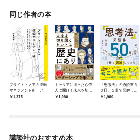
同じ作者の本
ブライト・ノアの逆転
キャリアに困ったら偉
「思考法」の必読書５
マネジメント術 アム
人に聞け！未来を切り
０冊、１冊で図解して
ロでもシャアでもない
開くヒントは歴史にあ
みた
1,375
1,980
1,980
男が、最高の結果を出
り
し続けた秘密
講談社のおすすめ本