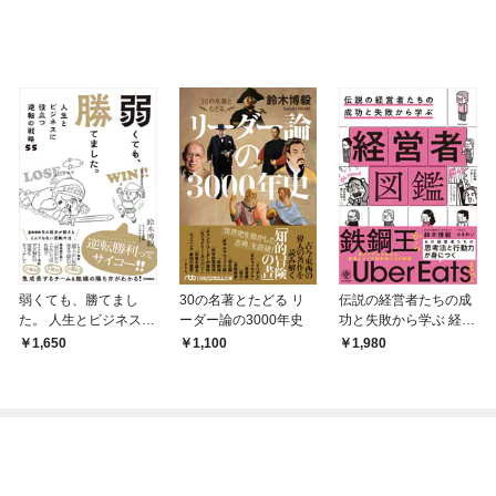
弱くても、勝てまし
30の名著とたどる リ
伝説の経営者たちの成
た。 人生とビジネスに
ーダー論の3000年史
功と失敗から学ぶ 経営
役立つ逆転の戦略55
者図鑑
1,650
1,100
1,980