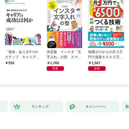
「使命」ありき3つの
決定版 インスタ「文
知識ゼロからの月３万
ステップ キャリアの
字入れ」の型 スマホ
円で資産６５００万円
成功とは何か
１画面で心をつかむ
つくる技術
1,760
1,567
550
「言葉のテンプレー
新着
新着
ト」
ランキング
キャンペーン