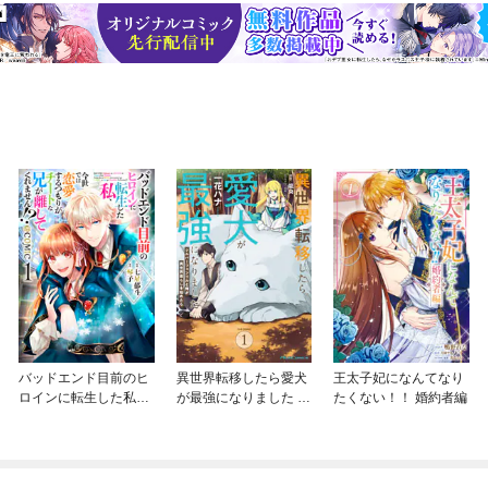
バッドエンド目前のヒ
異世界転移したら愛犬
王太子妃になんてなり
ロインに転生した私、
が最強になりました ～
たくない！！ 婚約者編
今世では恋愛するつも
シルバーフェンリルと
りがチートな兄が離し
俺が異世界暮らしを始
てくれません！？@C
めたら～ THE COMIC
OMIC