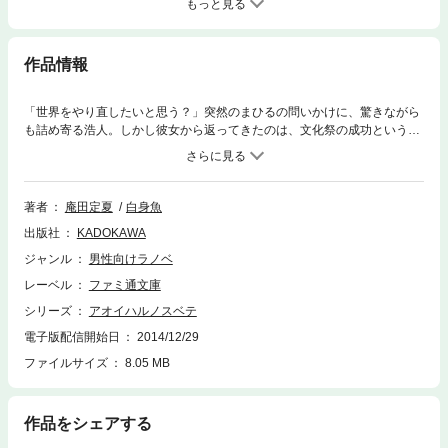
もっと見る
作品情報
「世界をやり直したいと思う？」突然のまひるの問いかけに、驚きながら
も詰め寄る浩人。しかし彼女から返ってきたのは、文化祭の成功という交
換条件と、二カ月後に学校を辞めるまで待って欲しいという予想外の要求
だった！ かくして始まった、死ぬ気で取り組む文化祭。準備に力が入る
浩人は、葵や美帆とともに文化祭コンテストの上位入賞を目指す！ そん
な中、時折さびしげな顔を見せるまひるが、新たな〈シンドローム〉――
著者
庵田定夏
白身魚
過去を読み取る力【サイコメトリー】を使えることを知り……!? オール
出版社
KADOKAWA
デイズ青春グラフィティ、想いと涙の第二巻!!〈電子DX版〉として、文庫
未収録のイラスト付き！
ジャンル
男性向けラノベ
レーベル
ファミ通文庫
シリーズ
アオイハルノスベテ
電子版配信開始日
2014/12/29
ファイルサイズ
8.05 MB
作品をシェアする