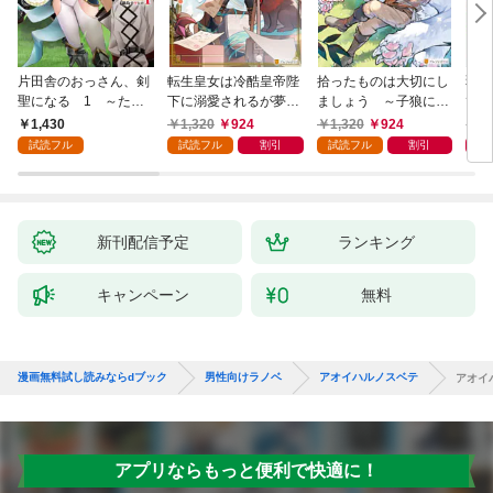
片田舎のおっさん、剣
転生皇女は冷酷皇帝陛
拾ったものは大切にし
弱小
聖になる 1 ～ただ
下に溺愛されるが夢は
ましょう ～子狼に気
てし
の田舎の剣術師範だっ
冒険者です！
に入られた男の転移物
～！
1,430
1,320
924
1,320
924
1,
たのに、大成した弟子
語～
試読フル
試読フル
割引
試読フル
割引
たちが俺を放ってくれ
ない件～
新刊配信予定
ランキング
キャンペーン
無料
漫画無料試し読みならdブック
男性向けラノベ
アオイハルノスベテ
アオイ
アプリならもっと便利で快適に！