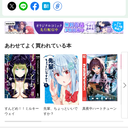
あわせてよく買われている本
すんどめ！！ミルキー
先輩、ちょっといいで
真夜中ハートチューン
勇者
ウェイ
すか？
され
ーテ
をや