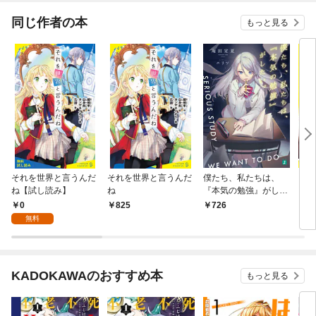
能へ
同じ作者の本
もっと見る
それを世界と言うんだ
それを世界と言うんだ
僕たち、私たちは、
グッ
ね【試し読み】
ね
『本気の勉強』がした
ーズ
い。【電子特典付き】
0
825
726
7
無料
KADOKAWAのおすすめ本
もっと見る