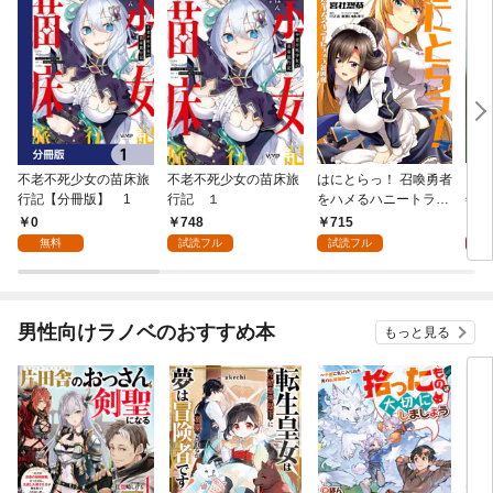
不老不死少女の苗床旅
不老不死少女の苗床旅
はにとらっ！ 召喚勇者
ダ・
行記【分冊版】 1
行記 １
をハメるハニートラッ
年9
プ包囲網 1
0
748
715
9
無料
試読フル
試読フル
男性向けラノベのおすすめ本
もっと見る