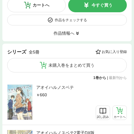
カートへ
今すぐ買う
作品をチェックする
作品情報へ
シリーズ
全5冊
お気に入り登録
未購入巻をまとめて買う
1巻から
|
最新刊から
アオイハルノスベテ
660
試し読み
カートへ
アオイハルノスベテ2電子DX版