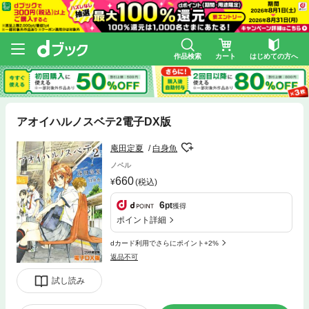
作品検索
カート
はじめての方へ
アオイハルノスベテ2電子DX版
庵田定夏
白身魚
ノベル
660
(税込)
6
pt
獲得
ポイント詳細
dカード利用でさらにポイント+2%
返品不可
試し読み