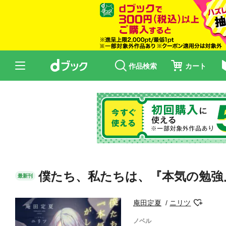
作品検索
カート
僕たち、私たちは、『本気の勉強
最新刊
庵田定夏
ニリツ
ノベル