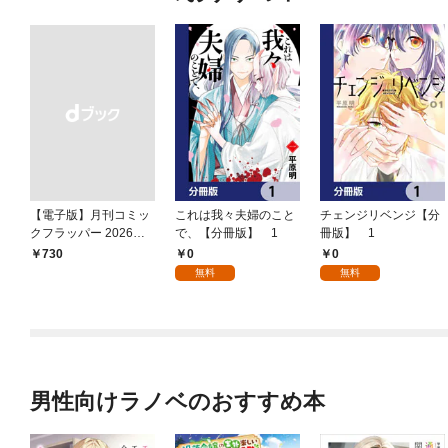
【電子版】月刊コミッ
これは我々夫婦のこと
チェンジリベンジ【分
クフラッパー 2026年9
で、【分冊版】 1
冊版】 1
月号
0
0
￥730
無料
無料
男性向けラノベのおすすめ本