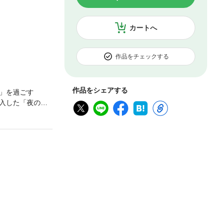
カートへ
作品をチェックする
作品をシェアする
」を過ごす
入した「夜の教
、勉強は全てを
る。「もちろ
。真夜中×女子高