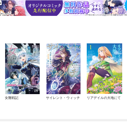
女難戦記
サイレント・ウィッチ
リアデイルの大地にて