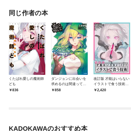
同じ作者の本
くたばれ愛しの魔術師
ダンジョンに出会いを
改訂版 才能はいらない
ども
求めるのは間違ってい
イラストで食う技術
るだろうか ファミリ
神技作画シリーズ
836
858
2,420
アクロニクル ｅｐｉ
ｓｏｄｅリュー
KADOKAWAのおすすめ本