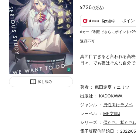
726
(税込)
ポイン
6
pt
獲得
dカード利用でさらにポイント+2
返品不可
真面目すぎると言われる高校
日々。でも夜はそんな自分で
室」でいつも寝てばかりのク
変えられるというのだ。勉強
試し読み
ん、明日のテストでも簡単に
著者
庵田定夏
ニリツ
生×勉強の新世代受験ストー
出版社
KADOKAWA
ジャンル
男性向けラノベ
レーベル
MF文庫J
シリーズ
僕たち、私たち
電子版配信開始日
2022/05