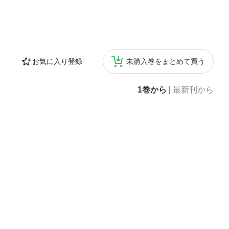
お気に入り登録
未購入巻をまとめて買う
1巻から
|
最新刊から