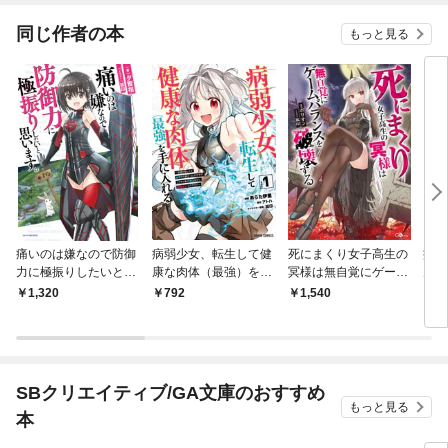
同じ作者の本
もっと見る
痛いのは嫌なので防御
病弱少女、転生して健
死にまくり女子高生の
痛い
力に極振りしたいと思
康な肉体（最強）を手
冥様は無自覚にゲーム
力に
います。
に入れる 1 ～友達が
バランスを破壊する
いま
1,320
792
1,540
1,
欲しくて魔境から旅立
【イ
ったのですが、どうや
ら私の魔法は少しおか
しいようです！？～
SBクリエイティブ/GA文庫のおすすめ
もっと見る
本