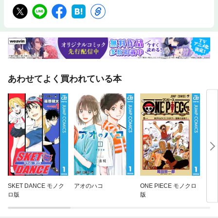
あわせてよく買われている本
SKET DANCE モノク
アオのハコ
ONE PIECE モノクロ
ジャ
ロ版
版