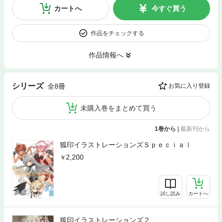
カートへ
今すぐ買う
作品をチェックする
作品情報へ
シリーズ
全8冊
お気に入り登録
未購入巻をまとめて買う
1巻から
|
最新刊から
狐印イラストレーションズＳｐｅｃｉａｌ
2,200
試し読み
カートへ
狐印イラストレーションズ２