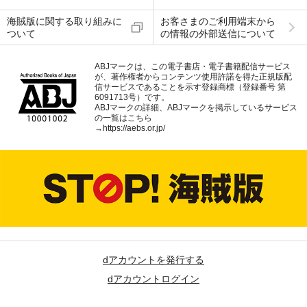
海賊版に関する取り組みに
お客さまのご利用端末から
ついて
の情報の外部送信について
ABJマークは、この電子書店・電子書籍配信サービス
が、著作権者からコンテンツ使用許諾を得た正規版配
信サービスであることを示す登録商標（登録番号 第
6091713号）です。
ABJマークの詳細、ABJマークを掲示しているサービス
の一覧はこちら
→
https://aebs.or.jp/
dアカウントを発行する
dアカウントログイン