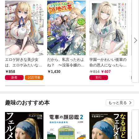
エロゲ好きな美少女
だから、私言ったわよ
学園一かわいい後輩の
くた
は、エロゲみたいなこ
ね？ 〜没落令嬢の案
命の恩人になったら、
ども
と全部シてほしい【電
外楽しい領地改革〜
通い妻になって関係を
858
814
407
8
1,430
子ＳＳ特典付き】
迫ってくる。
新着
試読増量
割引
趣味のおすすめ本
もっと見る