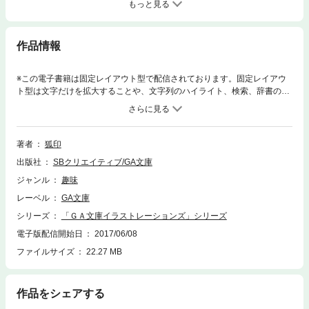
もっと見る
作品情報
※この電子書籍は固定レイアウト型で配信されております。固定レイアウ
ト型は文字だけを拡大することや、文字列のハイライト、検索、辞書の参
照、引用などの機能が使用できません。 「狐印イラストレーションズ」書
籍版からカラーイラストを選りすぐって電子化しました！ さらにさら
に、書籍版に未収録の「這いよれ！ニャル子さん」７〜９巻のカラーイラ
ストを新たに追加。 他にもＧＡ文庫マガジンのカバーイラスト、ちびキャ
著者
狐印
ラ、ドラマＣＤ第４弾のカラーイラストも加え、世の中に存在するニャル
出版社
SBクリエイティブ/GA文庫
子カラーイラストを完全網羅版！総点数１００点を超える豪華画集。狐印
ファン必見の電子版イラストレーションズです！ 収録作品：「這いよれ！
ジャンル
趣味
ニャル子さん」「メタルうぃっちシスターズ」「はうはう」「神曲奏界ポ
レーベル
GA文庫
リフォニカぱれっと」
シリーズ
「ＧＡ文庫イラストレーションズ」シリーズ
電子版配信開始日
2017/06/08
ファイルサイズ
22.27 MB
作品をシェアする