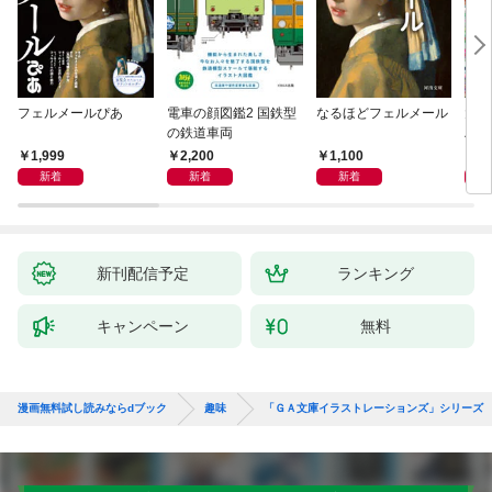
フェルメールぴあ
電車の顔図鑑2 国鉄型
なるほどフェルメール
大人
の鉄道車両
ハン
1,999
2,200
1,100
1,
新着
新着
新着
新刊配信予定
ランキング
キャンペーン
無料
漫画無料試し読みならdブック
趣味
「ＧＡ文庫イラストレーションズ」シリーズ