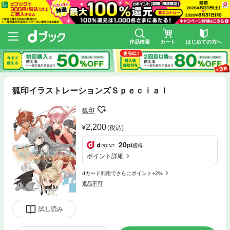
作品検索
カート
はじめての方へ
狐印イラストレーションズＳｐｅｃｉａｌ
狐印
2,200
(税込)
20
pt
獲得
ポイント詳細
dカード利用でさらにポイント+2%
返品不可
試し読み