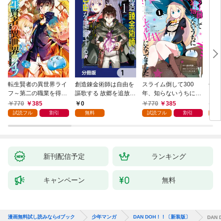
転生賢者の異世界ライ
創造錬金術師は自由を
スライム倒して300
信長
フ～第二の職業を得
謳歌する 故郷を追放さ
年、知らないうちにレ
て、世界最強になりま
れたら、魔王のお膝元
ベルMAXになってまし
770
385
0
770
385
7
した～ 1巻
で超絶効果のマジック
た 1巻
試読フル
割引
無料
試読フル
割引
試
アイテム作り放題にな
りました【分冊版】
1
新刊配信予定
ランキング
キャンペーン
無料
漫画無料試し読みならdブック
少年マンガ
DAN DOH！！〔新装版〕
DAN