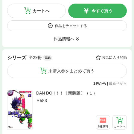
カートへ
今すぐ買う
作品をチェックする
作品情報へ
全29冊
シリーズ
お気に入り登録
完結
未購入巻をまとめて買う
1巻から
|
最新刊から
DAN DOH！！〔新装版〕（１）
583
1冊無料
カートへ