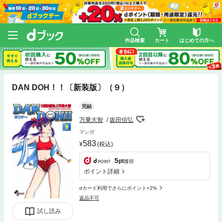
作品検索
カート
はじめての方へ
DAN DOH！！〔新装版〕（９）
完結
万乗大智
坂田信弘
マンガ
583
(税込)
5
pt
獲得
ポイント詳細
dカード利用でさらにポイント+2%
返品不可
試し読み