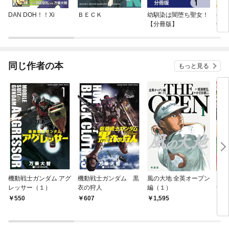
DAN DOH！！Xi
ＢＥＣＫ
幼馴染は闇堕ち聖女！
生ま
【分冊版】
剣士
至上
する
同じ作者の本
もっと見る
機動戦士ガンダム アグ
機動戦士ガンダム 黒
風の大地 全英オープン
ビッ
レッサー（１）
衣の狩人
編（１）
ナル
22
550
607
1,595
4