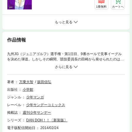
1冊無料
カートへ
もっと見る
作品情報
九州JG（ジュニアゴルフ）選手権・第1日目、9番ホールで見事イーグル
を決めた弾道。しかしその瞬間、競技委員長の田崎から発せられたのは、
「今のは無効だ」という予想だにしない言葉だった。同組のターチが不正
行為をしていたという目撃証言から、弾道のプレーにも疑念がかけられ
て…。
著者
万乗大智
坂田信弘
出版社
小学館
ジャンル
少年マンガ
レーベル
少年サンデーコミックス
掲載誌
週刊少年サンデー
シリーズ
DAN DOH！！〔新装版〕
電子版配信開始日
2014/02/24