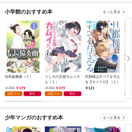
小学館のおすすめ本
もっと見る
信長協奏曲（１）
うしろの正面カムイさ
旦那様はすべてを与え
はじ
ん（１）
る【マイクロ】（１）
（１
759
379
759
379
7
121
試読フル
割引
試読フル
割引
試
少年マンガのおすすめ本
もっと見る