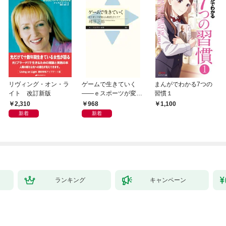
リヴィング・オン・ラ
ゲームで生きていく
まんがでわかる7つの
イト 改訂新版
――ｅスポーツが変え
習慣１
る教育とキャリア
2,310
968
1,100
新着
新着
ランキング
キャンペーン