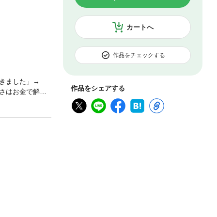
カートへ
作品をチェックする
きました」→
作品をシェアする
さはお金で解決
む人を癒し、励
内容＞◆「子供
す」◆「大学卒
生活費を入れて
いやりに欠ける
ですよ」◆「採
んか」◆「認知
っています
しくてたまりま
収録。※本作品
た「かけこみ人生相