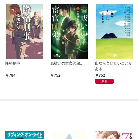
降格刑事
蟲祓いの宦官師弟1
山なら言いたいことが
ある
752
784
752
新着