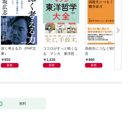
深く考える力（PHP文
ココロがすっと軽くな
高校生につなぐ戦争証
庫）
る マンガ 東洋哲学
言
大全
850
1,430
880
新着
新着
新着
無料