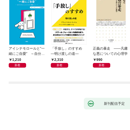
アイシナモロールと“一
「手放し」のすすめ
正義の暴走 ――凡庸
緒にご自愛” ～自分を
―明け渡しの道―
な悪についての心理学
好きになるための56の
1,210
2,310
990
コツ～
新着
新着
新着
新刊配信予定