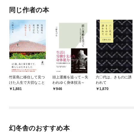
同じ作者の本
竹富島に移住して見つ
頭上運搬を追って～失
六〇代は、きものに誘
けた人生で大切なこと
われゆく身体技法～
われて
1,881
946
1,870
幻冬舎のおすすめ本