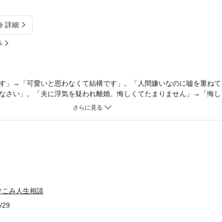
ト詳細
%
す」→「可愛いと思わなくて結構です」。「人間嫌いなのに嘘を重ねて
なさい」。「夫に浮気を疑われ離婚。悔しくてたまりません」→「悔し
ところから弾が飛んでくる衝撃の回答は、しかし同時に慈愛に溢れ、読
三砂ちづるの、心が弱ったときに何度でも読みたいお守り人生指南。＜
」回答「あなたはすごくよくやっています。可愛いと思わなくて結構で
でしまいたいぐらいです」回答「親御さんに泣きつきなさい」◆「娘が
腹を立てているのは、娘にではなく、あなた自身に対してです」◆「思
のでしょうか」回答「『ろくでもない人との大変な人生』も楽しいもの
イスをいただけませんか」回答「立派な息子さんに育ったではありませ
ぱいです」回答「あなたの事態は打開できます」◆「この愛し方、間違
『男に貢ぐ幸せ』を捨てられません」◆「夫に浮気を疑われて離婚。悔
けこみ人生相談
解決しましょう。お金は愛の流れです」…ほか、計17点の相談＆回答を
/29
www.gentosha.jp）で、2013年11月から2016年3月にかけて連載してい
まとめたものです。