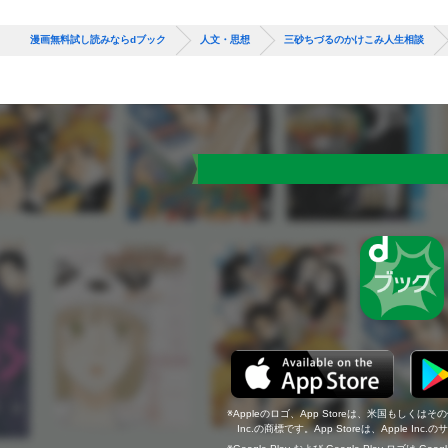
漫画無料試し読みならdブック
人文・思想
三砂ちづるのかけこみ人生相談
Appleのロゴ、App Storeは、米国もしくはそ
Inc.の商標です。App Storeは、Apple In