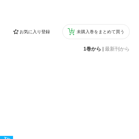
お気に入り登録
未購入巻をまとめて買う
1巻から
|
最新刊から