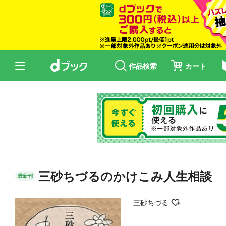
作品検索
カート
三砂ちづるのかけこみ人生相談
最新刊
三砂ちづる