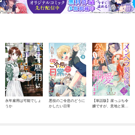
永年雇用は可能でしょ
悪役のご令息のどうに
【単話版】崖っぷち令
うか
かしたい日常
嬢ですが、意地と策略
で幸せになります！シ
リーズ