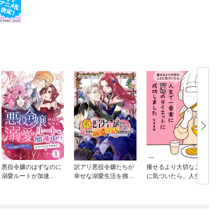
悪役令嬢のはずなのに
訳アリ悪役令嬢たちが
痩せるより大切なこと
溺愛ルートが加速
幸せな溺愛生活を掴む
に気づいたら、人生で
中！？どういうことで
まで アンソロジーコミ
一番楽に17kgのダイエ
すの？アンソロジーコ
ック
ットに成功しました
ミック