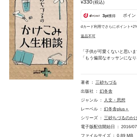
330
(税込)
ポイン
3
pt
獲得
dカード利用でさらにポイント+2
返品不可
「子供が可愛くないと思いま
「もう偏屈なオッサンになり
しましょう」。予想もしない
まします。みんなの母さん・
が可愛くないと心底思います
著者
三砂ちづる
業後の進路が決まらず、死ん
くれません」回答「あなたが
出版社
幻冬舎
彼と、このまま結婚していい
ジャンル
人文・思想
用面接が苦手な息子にアドバ
レーベル
幻冬舎plus＋
症の父の介護でいっぱいいっ
か？」回答「古今東西、女は
シリーズ
三砂ちづるのか
せん」回答「悔しさはお金で
電子版配信開始日
2016/07
は、幻冬舎plus（http://
談」の三砂ちづるさんの回を
ファイルサイズ
0.89 MB