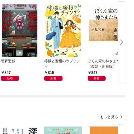
悪夢遊戯
檸檬と蜜柑のラプソデ
ぼくん家の神さまたち
ィ
［改題・新装版］
847
815
847
新着
新着
新着
もっと見る