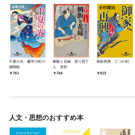
千夏の光 蘭学小町の
鯛飯と花嫁 渡り庖丁
御家再興 三つの剣
捕物帖
人 喜助
763
784
815
人文・思想のおすすめ本