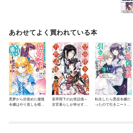
あわせてよく買われている本
悪夢から目覚めた傲慢
皇帝陛下のお世話係～
転生したら悪役令嬢だ
令嬢はやり直しを模索
女官暮らしが幸せすぎ
ったので引きニートに
中（コミック）
て後宮から出られませ
なります
ん～（コミック）