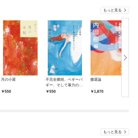
もっと見る
月の小屋
不完全燃焼、ベギーバ
撤退論
ギー、そして暴力の萌
芽について
550
550
1,870
もっと見る