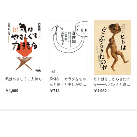
気はやさしくて力持ち
身体知―カラダをちゃ
ヒトはどこからきたの
んと使うと幸せがやっ
か――サバンナと森の
てくる
類人猿から
1,980
712
1,980