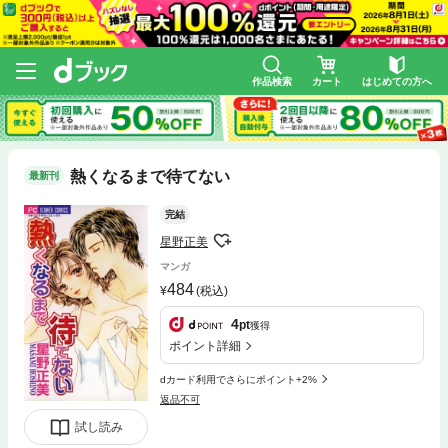
作品検索
カート
はじめての方へ
熱くなるまで待てない
最新刊
完結
星野正美
マンガ
484
(税込)
4
pt
獲得
ポイント詳細
dカード利用でさらにポイント+2%
返品不可
試し読み