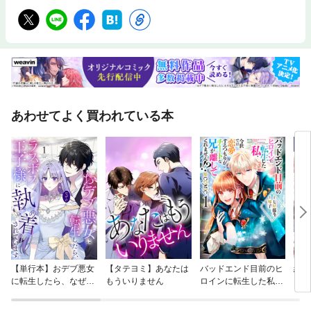
あわせてよく買われている本
【単行本】おデブ悪女
【タテヨミ】あなたは
バッドエンド目前のヒ
結界
に転生したら、なぜか
もういりません
ロインに転生した私、
ラスボス王子様に執着
今世では恋愛するつも
されています
りがチートな兄が離し