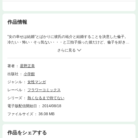
作品情報
”女の幸せは結婚”とばかりに彼氏の祐介と結婚することを決意した倫子。
冷たい・怖い・そっ気ない・・・と三拍子揃った彼だけど、倫子を好きな
ことだけは確か。なんとしても祐介と結婚にもちこみたい倫子はあの手こ
の手でアプローチを決行！！だが、祐介に「その気はない」と、はっきり
言われて・・・！？
著者
星野正美
出版社
小学館
ジャンル
女性マンガ
レーベル
フラワーコミックス
シリーズ
熱くなるまで待てない
電子版配信開始日
2014/08/18
ファイルサイズ
36.08 MB
作品をシェアする