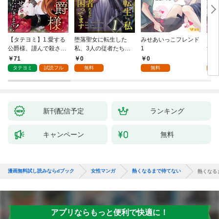
【タテヨミ】1.愛する
堕落聖女に転生した
みせあいっこフレンド
火の
公爵様、謹んで殺させ
私、3人の従者たちに
1
すが
ていただきます！
抱かれて困ってます 第
嫁と
71
0
0
2
1話
ます
タテヨミ
試読フル
無料
無料
試
新刊配信予定
ランキング
キャンペーン
無料
漫画無料試し読みならdブック
女性マンガ
熱くなるまで待てない
熱くなる
アプリならもっと便利で快適に！