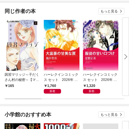
てくれません！？@C
OMIC
同じ作者の本
もっと見る
因習マリッジ～子だく
ハーレクインコミック
ハーレクインコミック
セカ
さん村の秘密～【マイ
ス セット 2026年 vo
ス セット 2026年 vo
グ【
クロ】（１）
l.1066
l.1002
1,760
1,320
165
5
新着
新着
小学館のおすすめ本
もっと見る