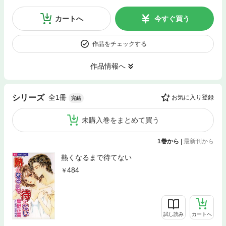
カートへ
今すぐ買う
作品をチェックする
作品情報へ
全1冊
シリーズ
お気に入り登録
完結
未購入巻をまとめて買う
1巻から
|
最新刊から
熱くなるまで待てない
484
試し読み
カートへ