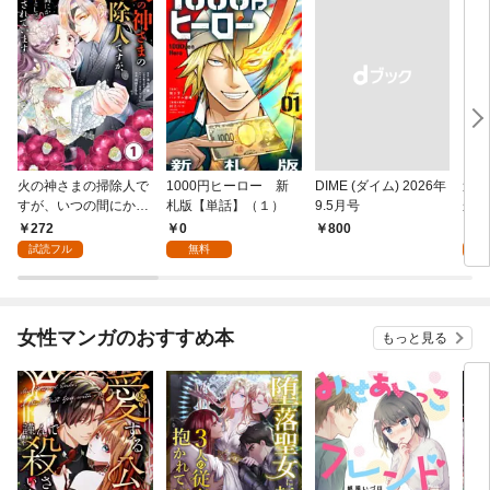
火の神さまの掃除人で
1000円ヒーロー 新
DIME (ダイム) 2026年
追放
すが、いつの間にか花
札版【単話】（１）
9.5月号
かつ
嫁として溺愛されてい
まへ
272
0
1
￥800
ます【単話】（１）
れで
試読フル
無料
試
（１
女性マンガのおすすめ本
もっと見る