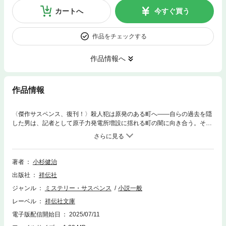
カートへ
今すぐ買う
作品をチェックする
作品情報へ
作品情報
〈傑作サスペンス、復刊！〉殺人犯は原発のある町へ——自らの過去を隠
した男は、記者として原子力発電所増設に揺れる町の闇に向き合う。そこ
には悲劇の萌芽があった！大浜栄吉は隣人の金内を殺してしまう。金内の
妻への暴力を見咎めたがゆえの事件だった。その後、東京で日陰に生きる
大浜は、偶然に出会った女性、佐伯圭から、原発反対運動の旗手・船津を
探ってほしいと頼まれる。彼女の婚約者の死に船津が関わっているのだと
著者
小杉健治
いう。大浜は記者となり、原発増設に揺れる森尾町で働くことに。やがて
出版社
祥伝社
反対派の主婦が毒殺体で見つかり——。
ジャンル
ミステリー・サスペンス
小説一般
レーベル
祥伝社文庫
電子版配信開始日
2025/07/11