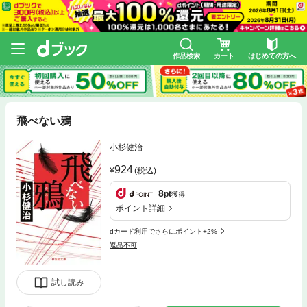
作品検索
カート
はじめての方へ
飛べない鴉
小杉健治
924
(税込)
8
pt
獲得
ポイント詳細
dカード利用でさらにポイント+2%
返品不可
試し読み