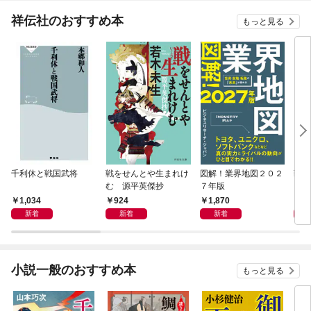
祥伝社のおすすめ本
もっと見る
千利休と戦国武将
戦をせんとや生まれけ
図解！業界地図２０２
戦国
む 源平英傑抄
７年版
1,034
924
1,870
1,
新着
新着
新着
小説一般のおすすめ本
もっと見る