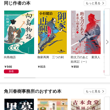
同じ作者の本
もっと見る
向島物語
御家再興 三つの剣
助太刀のあと 素浪人
栄次
始末記（一）
三味
946
7
815
850
新着
角川春樹事務所のおすすめ本
もっと見る