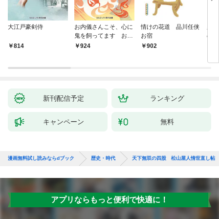
大江戸豪剣侍
お内儀さんこそ、心に
情けの花道 品川任侠
必殺
鬼を飼ってます おけ
お宿
の弦
いの戯作手帖
814
924
902
8
新刊配信予定
ランキング
キャンペーン
無料
漫画無料試し読みならdブック
歴史・時代
天下無双の四股 松山屋人情世直し帖
アプリならもっと便利で快適に！