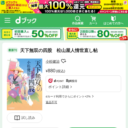
作品検索
カート
はじめての方へ
天下無双の四股 松山屋人情世直し帖
最新刊
小杉健治
880
(税込)
8
pt
獲得
ポイント詳細
dカード利用でさらにポイント+2%
返品不可
試し読み