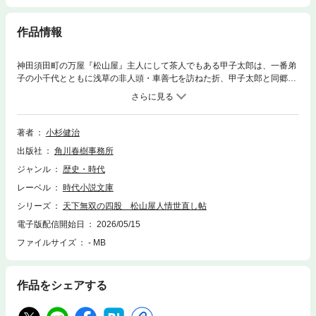
作品情報
神田須田町の万屋『松山屋』主人にして茶人でもある甲子太郎は、一番弟
子の小千代とともに浅草の非人頭・車善七を訪ねた折、甲子太郎と同郷
で、『百鬼角力』という見世物に出ている力士・水吉の話を耳にする。翌
日、見世物小屋へ出向いた甲子太郎が目にしたのは、病の母と姉のため、
日々の稼ぎを必死に得ようと不自由な身体で土俵に立つ男の姿だった。水
吉を不幸な境遇から救い出すべく、特別な「相撲興行」を開催しようと奔
著者
小杉健治
走する甲子太郎だったが……（「天下無双の四股」）。表題作をはじめ全
出版社
角川春樹事務所
五編、苦しみにあえぐ人々へ手を差し伸べる甲子太郎の活躍を描く人情時
代小説第二弾！
ジャンル
歴史・時代
レーベル
時代小説文庫
シリーズ
天下無双の四股 松山屋人情世直し帖
電子版配信開始日
2026/05/15
ファイルサイズ
- MB
作品をシェアする