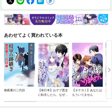
あわせてよく買われている本
御庭番の二代目
【単行本】おデブ悪女
【タテヨミ】あなたは
結界
に転生したら、なぜか
もういりません
ラスボス王子様に執着
されています