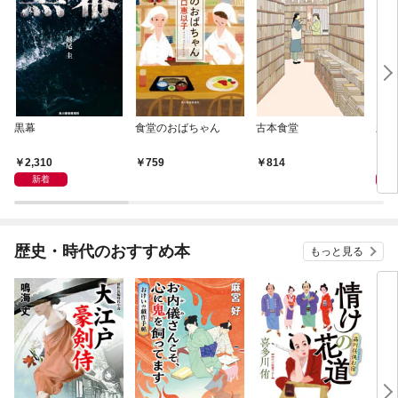
黒幕
食堂のおばちゃん
古本食堂
新
日本
2,310
7
759
814
新着
歴史・時代のおすすめ本
もっと見る