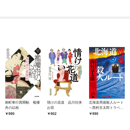
南町奉行異聞帖 襤褸
情けの花道 品川任侠
北海道周遊殺人ルート
舟の以栢
お宿
～西村京太郎トラベル
ミステリー・セレクシ
990
902
990
ョン（1）～