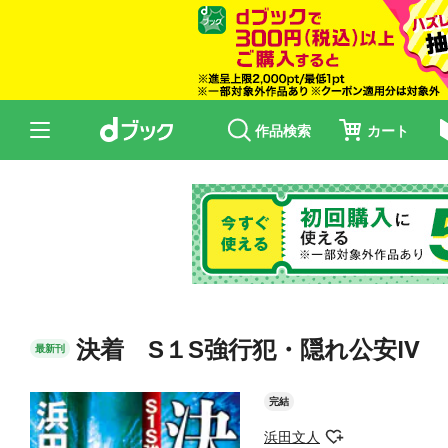
作品検索
カート
決着 S１S強行犯・隠れ公安Ⅳ
最新刊
完結
浜田文人