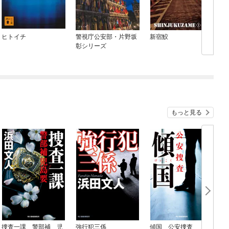
ヒトイチ
警視庁公安部・片野坂
新宿鮫
彰シリーズ
もっと見る
捜査一課 警部補 児
強行犯三係
傾国 公安捜査