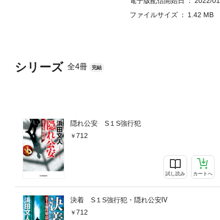
電子版配信開始日
2022/01
ファイルサイズ
1.42 MB
シリーズ
全4冊
完結
隠れ公安 S１S強行犯
712
試し読み
カートへ
決着 S１S強行犯・隠れ公安Ⅳ
712