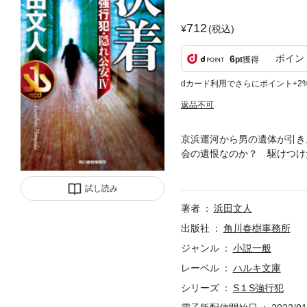
712
(税込)
ポイン
6
pt
獲得
dカード利用でさらにポイント+2
返品不可
京浜運河から男の遺体が引き
会の遺恨なのか？ 駆けつけ
受けて、一年あまり身を潜め
とともに闇を切り裂く････
試し読み
著者
浜田文人
出版社
角川春樹事務所
ジャンル
小説一般
レーベル
ハルキ文庫
シリーズ
S１S強行犯