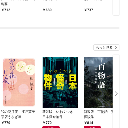
島要
712
680
737
もっと見る
卯の花月夜 江戸菓子
新装版 いわくつき
新装版 百物語 実録
茶店うさぎ屋
日本怪奇物件
怪談集
770
814
770