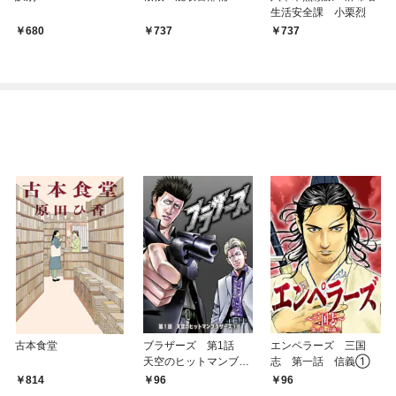
生活安全課 小栗烈
680
737
737
古本食堂
ブラザーズ 第1話
エンペラーズ 三国
天空のヒットマンブラ
志 第一話 信義①
ザーズ①
814
96
96