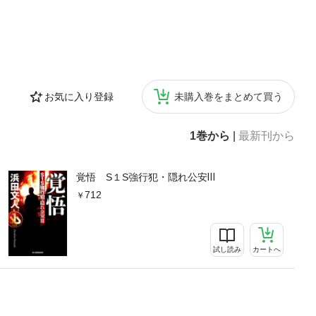
お気に入り登録
未購入巻をまとめて買う
1巻から
|
最新刊から
覚悟 S１S強行犯・隠れ公安Ⅲ
712
試し読み
カートへ