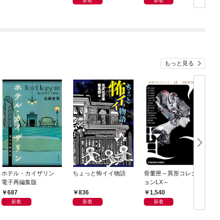
新着
新着
もっと見る
ホテル・カイザリン
ちょっと怖イイ物語
骨董匣～異形コレクシ
電子再編集版
ョンLX～
687
836
1,540
新着
新着
新着