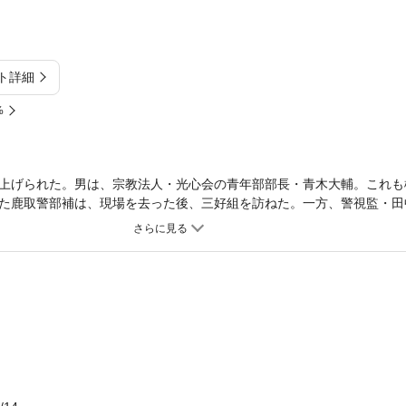
ト詳細
%
上げられた。男は、宗教法人・光心会の青年部部長・青木大輔。これも
た鹿取警部補は、現場を去った後、三好組を訪ねた。一方、警視監・田
ていた公安の螢橋警部が、再び表の世界へ現われた。二人の覚悟と意地
･･。書き下ろしで描く大人気隠れ公安シリーズ、完結編。