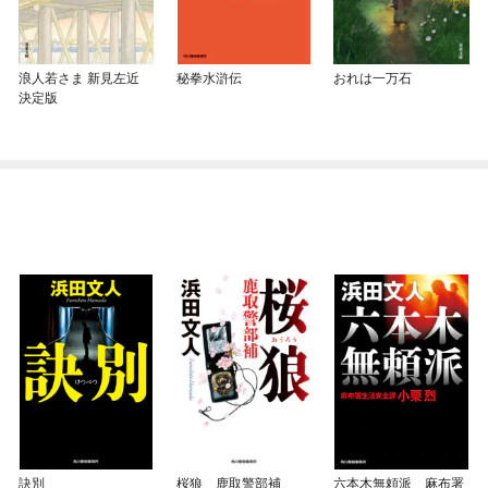
浪人若さま 新見左近
秘拳水滸伝
おれは一万石
決定版
訣別
桜狼 鹿取警部補
六本木無頼派 麻布署