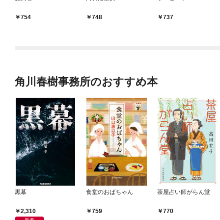
754
748
737
角川春樹事務所のおすすめ本
黒幕
食堂のおばちゃん
茶屋占い師がらん堂
2,310
759
770