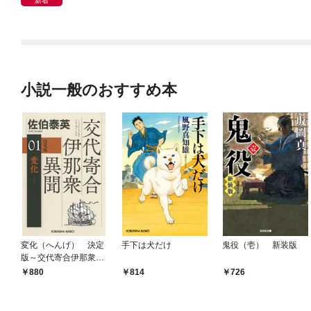
新着
小説一般のおすすめ本
変化（へんげ） 決定
手下は犬だけ
鬼役（壱） 新装版
版～交代寄合伊那衆異
聞（1）～
880
814
726