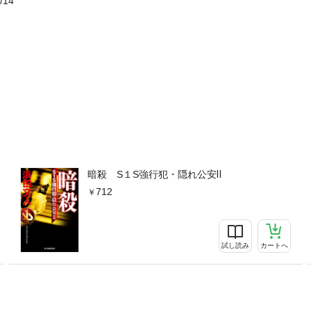
/14
暗殺 S１S強行犯・隠れ公安Ⅱ
712
試し読み
カートへ