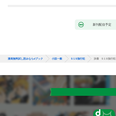
新刊配信予定
漫画無料試し読みならdブック
小説一般
S１S強行犯
決着 S１S強行犯