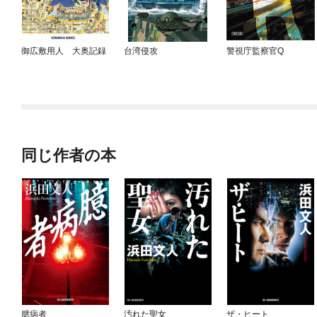
御広敷用人 大奥記録
台湾侵攻
警視庁監察官Q
同じ作者の本
臆病者
汚れた聖女
ザ・ヒート