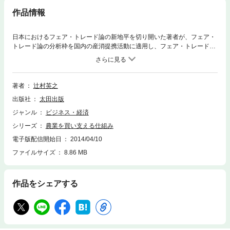
作品情報
日本におけるフェア・トレード論の新地平を切り開いた著者が、フェア・
トレード論の分析枠を国内の産消提携活動に適用し、フェア・トレードの
普遍性を提起する意欲作。倫理的・社会的配慮に基づいて選択を行う消費
者市民=新しい消費者の共同した消費行動=社会運動=産消提携が、世界の
規範的なフェア・トレード類型であるだけでなく、それこそが、日本農業
の持続的発展の回路であることを指し示す。農業、農協、生協、消費者団
著者
辻村英之
体の関係者・研究者だけでなく、心ある多くの市民にとって、本書は未来
出版社
太田出版
を切り開くテキストである。
ジャンル
ビジネス・経済
シリーズ
農業を買い支える仕組み
電子版配信開始日
2014/04/10
ファイルサイズ
8.86 MB
作品をシェアする