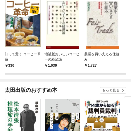
知って驚く コーヒー革
増補版おいしいコーヒ
農業を買い支える仕組
命
ーの経済論
み
330
1,639
1,727
太田出版のおすすめ本
もっと見る