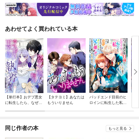
あわせてよく買われている本
【単行本】おデブ悪女
【タテヨミ】あなたは
バッドエンド目前のヒ
【タ
に転生したら、なぜか
もういりません
ロインに転生した私、
リ〜
ラスボス王子様に執着
今世では恋愛するつも
されています
りがチートな兄が離し
てくれません！？@C
OMIC
同じ作者の本
もっと見る