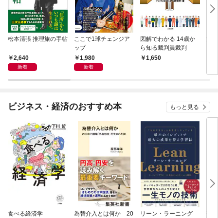
松本清張 推理旅の手帖
ここで1球チェンジア
図解でわかる 14歳か
深夜
ップ
ら知る裁判員裁判
ぐら
こと
2,640
1,980
1,650
2,
新着
新着
ビジネス・経済のおすすめ本
もっと見る
食べる経済学
為替介入とは何か 20
リーン・ラーニング
研究