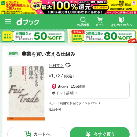
作品検索
カート
はじめての方へ
農業を買い支える仕組み
最新刊
辻村英之
1,727
(税込)
15
pt
獲得
ポイント詳細
dカード利用でさらにポイント+2%
返品不可
カートへ
今すぐ買う