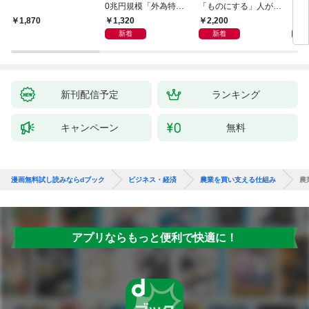
0兆円規模「外為特
「ものにする」人が自
会」が生まれた謎
然とやっている 最小の
1,320
2,200
5,
1,870
インプットで最大の成
新着
新着
果を得る学習法
新刊配信予定
ランキング
キャンペーン
無料
漫画無料試し読みならdブック
ビジネス・経済
農業を買い支える仕組み
農
アプリならもっと便利で快適に！