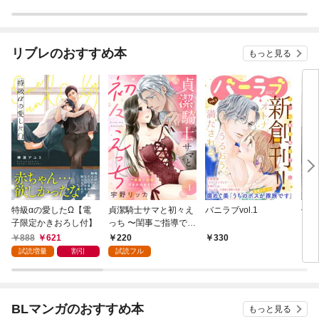
リブレのおすすめ本
もっと見る
特級αの愛したΩ【電
貞潔騎士サマと初々え
バニラブvol.1
偽者
子限定かきおろし付】
っち 〜閨事ご指導でき
どで
かねます！〜（1）
888
621
220
330
1
試読増量
割引
試読フル
BLマンガのおすすめ本
もっと見る