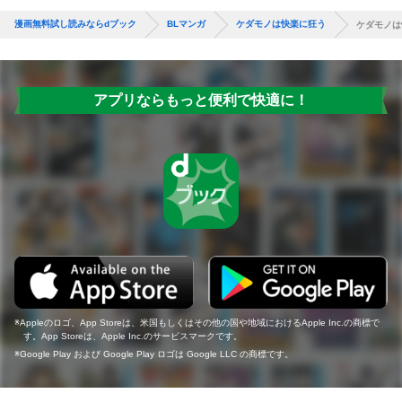
漫画無料試し読みならdブック
BLマンガ
ケダモノは快楽に狂う
ケダモノは
アプリならもっと便利で快適に！
Appleのロゴ、App Storeは、米国もしくはその他の国や地域におけるApple Inc.の商標で
す。App Storeは、Apple Inc.のサービスマークです。
Google Play および Google Play ロゴは Google LLC の商標です。