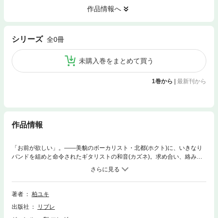
作品情報へ
シリーズ
全0冊
未購入巻をまとめて買う
1巻から
|
最新刊から
作品情報
「お前が欲しい」。——美貌のボーカリスト・北都(ホクト)に、いきなり
バンドを組めと命令されたギタリストの和音(カズネ)。求め合い、絡みつ
き、抗うこともできない快楽の底へお前と二人堕ちていけるなら…。S攻
めボーカリスト×ツン受けギタリストの淫らなセッション!
著者
柏ユキ
出版社
リブレ