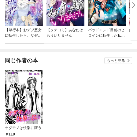
【単行本】おデブ悪女
【タテヨミ】あなたは
バッドエンド目前のヒ
結界
に転生したら、なぜか
もういりません
ロインに転生した私、
ラスボス王子様に執着
今世では恋愛するつも
されています
りがチートな兄が離し
てくれません！？@C
OMIC
同じ作者の本
もっと見る
ケダモノは快楽に狂う
110