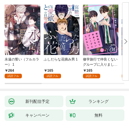
永遠の誓い（フルカラ
ふしだらな花摘み男 1
修学旅行で仲良くない
アル
ー） 1
グループに入りました
にな
【単話版】1巻
最強
264
165
165
0
が、
試読フル
試読フル
試読フル
ら執
す～
オラ
新刊配信予定
ランキング
キャンペーン
無料