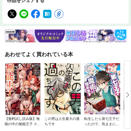
作品をシェアする
あわせてよく買われている本
【無料試し読み版】無
この男は人生最大の過
転生したら第七王子だ
【単
能の中の無能王子 スキ
ちです
ったので、気ままに魔
に転
ル【無能】を授かりま
術を極めます
ラス