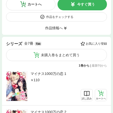
カートへ
今すぐ買う
作品をチェックする
作品情報へ
全7冊
シリーズ
お気に入り登録
完結
未購入巻をまとめて買う
1巻から
|
最新刊から
マイナス1000万の恋 1
110
試し読み
カートへ
マイナス1000万の恋 2