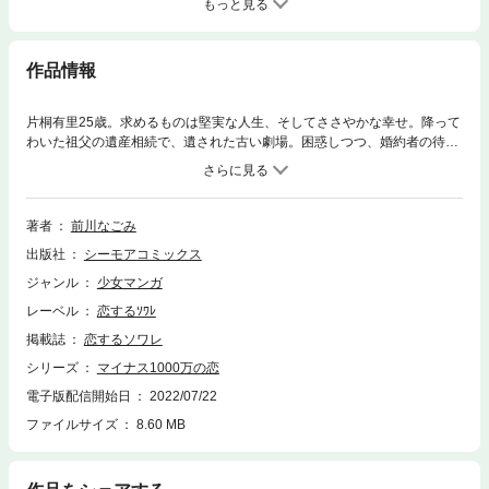
もっと見る
作品情報
片桐有里25歳。求めるものは堅実な人生、そしてささやかな幸せ。降って
わいた祖父の遺産相続で、遺された古い劇場。困惑しつつ、婚約者の待つ
部屋に帰ると、彼は忽然と消えていた……。途方に暮れる有里に借金取り
が迫る。「連帯保証人として1000万円を返してください」。一体私が何を
した！？ そんなお金がどこにある？ いや、あった。手元には相続した遺
産の書類。一縷の望みをかけて向かった劇場には、ワケアリらしい元人気
著者
前川なごみ
俳優の高城秀平と個性的な劇団員（！？）がいて――。劇場を売られたく
出版社
シーモアコミックス
ない秀平たちの説得により、婚約者を捜すことにした有里だった
が…！！！！？【恋するソワレ】
ジャンル
少女マンガ
レーベル
恋するｿﾜﾚ
掲載誌
恋するソワレ
シリーズ
マイナス1000万の恋
電子版配信開始日
2022/07/22
ファイルサイズ
8.60 MB