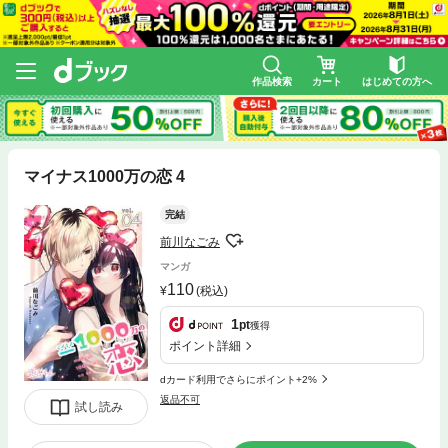
作品検索
カート
はじめての方へ
マイナス1000万の恋 4
完結
前川なごみ
マンガ
110
(税込)
1
pt
獲得
ポイント詳細
dカード利用でさらにポイント+2%
返品不可
試し読み