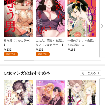
奪う男（フルカラー）
ごめん、恋愛する気は
十億のアレ。～吉原い
デブ
1
ない（フルカラー） 1
ちの花魁～ 1
1
132
132
165
2
試読フル
試読フル
少女マンガのおすすめ本
もっと見る