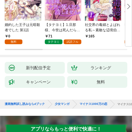
婚約した王子は元暗殺
【タテヨミ】1.旦那
社交界の毒婦とよばれ
視線
者でした 第1話
様、今世は死んだら許
る私～素敵な辺境伯令
る 1
しません
息に腕を折られたの
0
71
1
165
で、責任とってもらい
無料
タテヨミ
試読フル
試
ます～［ばら売り］
第1話
新刊配信予定
ランキング
キャンペーン
無料
漫画無料試し読みならdブック
少女マンガ
マイナス1000万の恋
マイナス10
アプリならもっと便利で快適に！