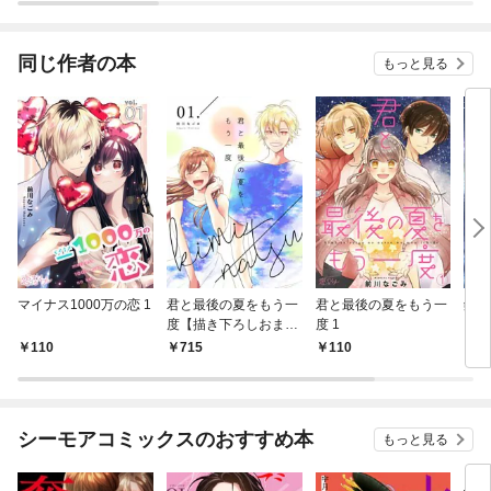
したが、周りの女性は
され
【傾国】【傾城】【奸
婦】【毒婦】【悪婦】
同じ作者の本
もっと見る
【妖婦】とかです
マイナス1000万の恋 1
君と最後の夏をもう一
君と最後の夏をもう一
鈴の
度【描き下ろしおまけ
度 1
付き特装版】
110
715
110
1
シーモアコミックスのおすすめ本
もっと見る