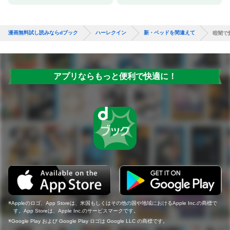
漫画無料試し読みならdブック
ハーレクイン
新・ベッドを間違えて
暗闇で
アプリならもっと便利で快適に！
Appleのロゴ、App Storeは、米国もしくはその他の国や地域におけるApple Inc.の商標で
す。App Storeは、Apple Inc.のサービスマークです。
Google Play および Google Play ロゴは Google LLC の商標です。