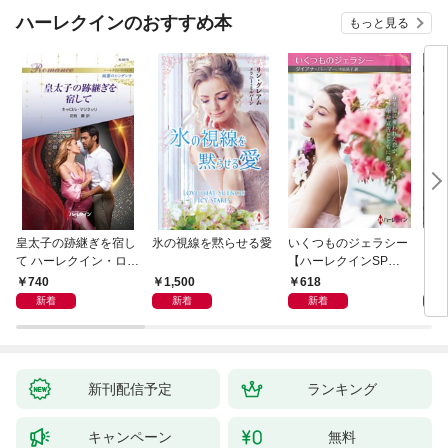
ハーレクインのおすすめ本
もっと見る
皇太子の跡継ぎを宿し
氷の視線を黙らせる愛
いくつものジェラシー
シン
て ハーレクイン・ロマ
【ハーレクインSP文
レク
ンス～純潔のシンデレ
庫版】
740
1,500
618
6
ラ～
新着
新着
新着
新刊配信予定
ランキング
キャンペーン
無料