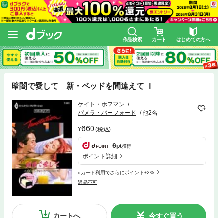
作品検索
カート
はじめての方へ
暗闇で愛して 新・ベッドを間違えて Ｉ
ケイト・ホフマン
パメラ・バーフォード
他2名
660
(税込)
6
pt
獲得
ポイント詳細
dカード利用でさらにポイント+2%
返品不可
カートへ
今すぐ買う