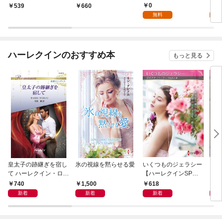
庫版】
シリーズ別冊版】
0
0
539
660
無料
ハーレクインのおすすめ本
もっと見る
皇太子の跡継ぎを宿し
氷の視線を黙らせる愛
いくつものジェラシー
シン
て ハーレクイン・ロマ
【ハーレクインSP文
レク
ンス～純潔のシンデレ
庫版】
740
1,500
618
6
ラ～
新着
新着
新着