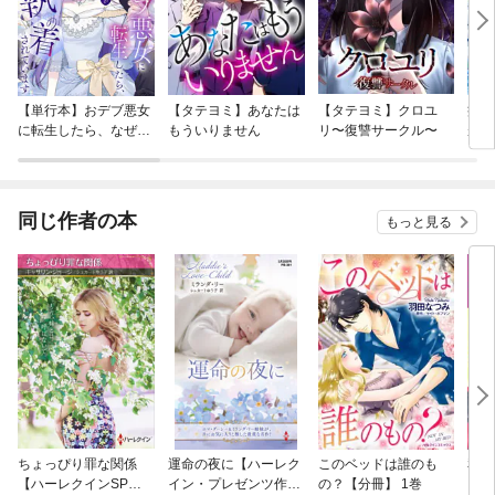
【単行本】おデブ悪女
【タテヨミ】あなたは
【タテヨミ】クロユ
病弱
に転生したら、なぜか
もういりません
リ〜復讐サークル〜
が、
ラスボス王子様に執着
ぎて
されています
たち
ね！
同じ作者の本
もっと見る
ちょっぴり罪な関係
運命の夜に【ハーレク
このベッドは誰のも
私を
【ハーレクインSP文
イン・プレゼンツ作家
の？【分冊】 1巻
【分