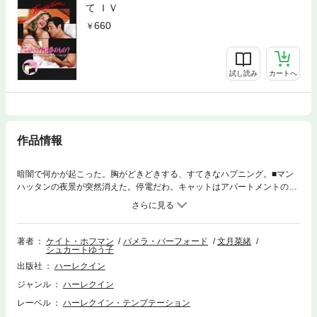
て ＩＶ
660
試し読み
カートへ
作品情報
暗闇で何かが起こった。胸がどきどきする、すてきなハプニング。■マン
ハッタンの夜景が突然消えた。停電だわ。キャットはアパートメントの一
室で、ある人物を待っていた。二十年ほど前に一度会ったことのある、親
友のいとこのグレッグ。これまで結婚したいと思う男性は現れなかった
が、子供は欲しかった。そこで妊娠するために一夜を過ごす相手として彼
を選んだのだ。「待たせて悪かったね」部屋は暗く、月明かりだけが彼の
著者
ケイト・ホフマン
パメラ・バーフォード
文月菜緒
シュカートゆう子
姿をぼんやり浮かび上がらせる。キャットの心臓が期待と不安に高鳴っ
た。いよいよだわ……。グレッグはめまいがするほどの激しさで、彼女の
出版社
ハーレクイン
唇をふさいだ。なんて情熱的。キャットは次第に欲望の渦にのみこまれて
ジャンル
ハーレクイン
いった。ところが翌日、とんでもない事実が判明する。昨夜グレッグはニ
ューヨークに到着していなかったのだ！どういうこと？ 私がベッドを共
レーベル
ハーレクイン・テンプテーション
にした男性はいったい誰だったの？