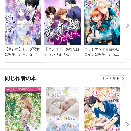
【単行本】おデブ悪女
【タテヨミ】あなたは
バッドエンド目前のヒ
【タ
に転生したら、なぜか
もういりません
ロインに転生した私、
リ〜
ラスボス王子様に執着
今世では恋愛するつも
されています
りがチートな兄が離し
てくれません！？@C
OMIC
同じ作者の本
もっと見る