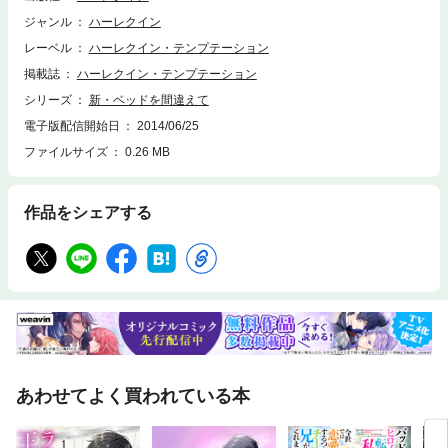
た。ところが、予約されていたのはホテルではなく、ヨットだった。とま
ジャンル
ハーレクイン
どいながらも、船長に促され乗船したあと、疲れてキャビンで眠っている
と、男性の声に起こされた。「君が誰で、僕のベッドで何をしているのか
レーベル
ハーレクイン・テンプテーション
教えてくれ」どうして目の前にデヴが立っているの？！ これは私の空想
掲載誌
ハーレクイン・テンプテーション
よね？
シリーズ
新・ベッドを間違えて
電子版配信開始日
2014/06/25
ファイルサイズ
0.26 MB
作品をシェアする
あわせてよく買われている本