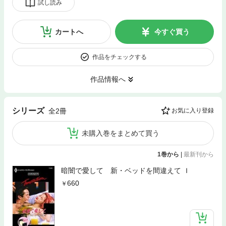
試し読み
カートへ
今すぐ買う
作品をチェックする
作品情報へ
シリーズ
全2冊
お気に入り登録
未購入巻をまとめて買う
1巻から
|
最新刊から
暗闇で愛して 新・ベッドを間違えて Ｉ
660