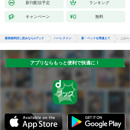
新刊配信予定
ランキング
キャンペーン
無料
漫画無料試し読みならdブック
ハーレクイン
新・ベッドを間違えて
このベ
アプリならもっと便利で快適に！