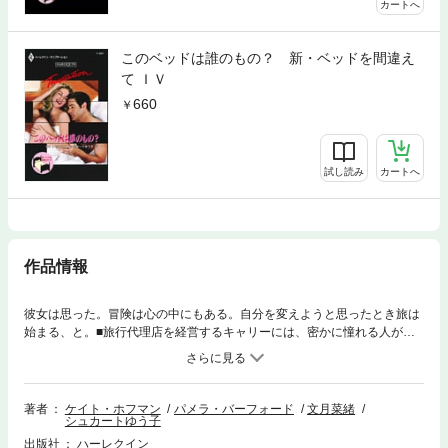
カートへ
このベッドは誰のもの？ 新・ベッドを間違え
て ＩＶ
660
試し読み
カートへ
作品情報
彼女は思った。冒険は心の中にもある。自分を変えようと思ったとき旅は
始まる、と。■旅行代理店を経営するキャリーには、密かに憧れる人がい
た。顧客の一人である、ハンサムでセクシーなデヴ・ライリー。共同経営
者のスージーは、彼をデートに誘ってみたらとけしかけるが、地味で控え
めなキャリーはどうしても自分に自信が持てない。スージーはそんなキャ
リーが男性ともっと気軽につき合えるよう、彼女のために独身者専用豪華
著者
ケイト・ホフマン
パメラ・バーフォード
文月菜緒
シュカートゆう子
リゾートの旅を手配した。そしてキャリーは一大決心をし、ヘアスタイル
と髪の色を変え、上質で華やかな服を身にまとい、美しく変身して旅立っ
出版社
ハーレクイン