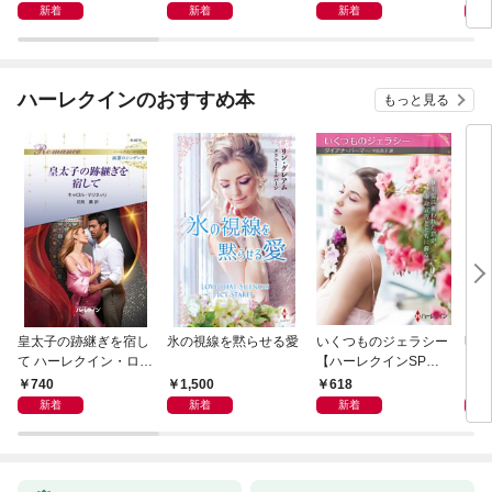
ラ～
ン・
新着
新着
新着
ハーレクインのおすすめ本
もっと見る
皇太子の跡継ぎを宿し
氷の視線を黙らせる愛
いくつものジェラシー
明日
て ハーレクイン・ロマ
【ハーレクインSP文
ン・
ンス～純潔のシンデレ
庫版】
名作
740
1,500
618
7
ラ～
ン・
新着
新着
新着