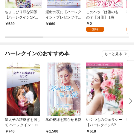
ちょっぴり罪な関係
運命の夜に【ハーレク
このベッドは誰のも
私を
【ハーレクインSP文
イン・プレゼンツ作家
の？【分冊】 1巻
【分
庫版】
シリーズ別冊版】
0
0
539
660
無料
ハーレクインのおすすめ本
もっと見る
皇太子の跡継ぎを宿し
氷の視線を黙らせる愛
いくつものジェラシー
明日
て ハーレクイン・ロマ
【ハーレクインSP文
ン・
ンス～純潔のシンデレ
庫版】
名作
740
1,500
618
7