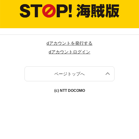
dアカウントを発行する
dアカウントログイン
ページトップへ
(c) NTT DOCOMO