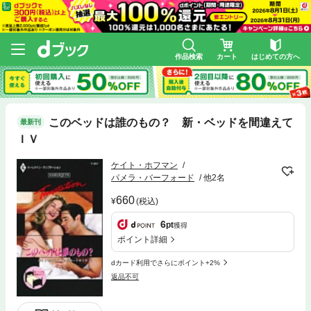
作品検索
カート
はじめての方へ
このベッドは誰のもの？ 新・ベッドを間違えて
最新刊
ＩＶ
ケイト・ホフマン
パメラ・バーフォード
他2名
660
(税込)
6
pt
獲得
ポイント詳細
dカード利用でさらにポイント+2%
返品不可