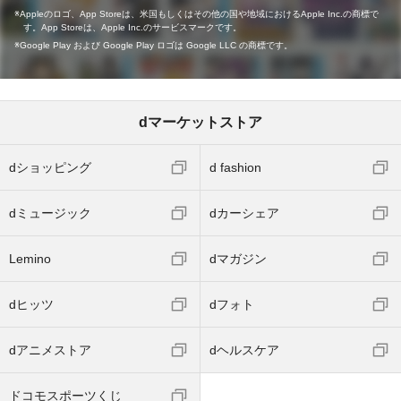
Appleのロゴ、App Storeは、米国もしくはその他の国や地域におけるApple Inc.の商標で
す。App Storeは、Apple Inc.のサービスマークです。
Google Play および Google Play ロゴは Google LLC の商標です。
dマーケットストア
dショッピング
d fashion
dミュージック
dカーシェア
Lemino
dマガジン
dヒッツ
dフォト
dアニメストア
dヘルスケア
ドコモスポーツくじ