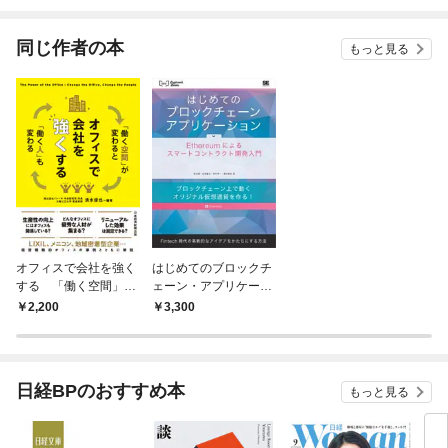
されています
りがチートな兄が離し
てくれません！？@C
OMIC
同じ作者の本
もっと見る
オフィスで会社を強く
はじめてのブロックチ
する 「働く空間」が
ェーン・アプリケーシ
変わると「働く人」も
ョン Ethereumによる
2,200
3,300
変わる
スマートコントラクト
開発入門
日経BPのおすすめ本
もっと見る