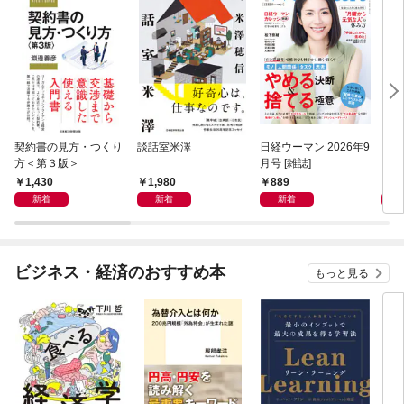
契約書の見方・つくり
談話室米澤
日経ウーマン 2026年9
日経
方＜第３版＞
月号 [雑誌]
ト！
【表
1,430
1,980
889
8
新着
新着
新着
ビジネス・経済のおすすめ本
もっと見る