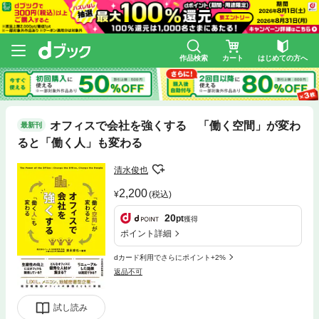
作品検索
カート
はじめての方へ
オフィスで会社を強くする 「働く空間」が変わ
最新刊
ると「働く人」も変わる
清水俊也
2,200
(税込)
20
pt
獲得
ポイント詳細
dカード利用でさらにポイント+2%
返品不可
試し読み