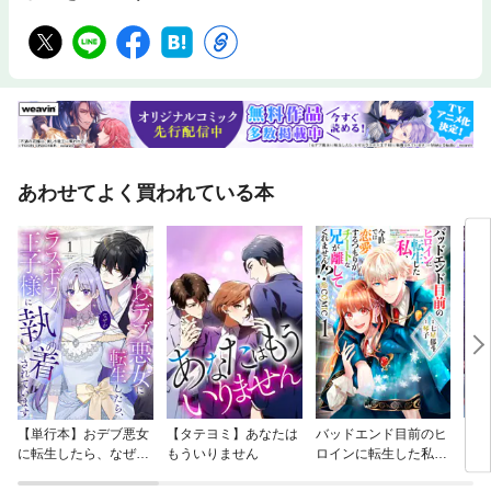
株式会社松川レピヤンコラム■中央区立晴海図書館 公共施設が目指した
人が集まりたくなるサステナブルな空間づくりコラム■製造拠点も
「人が集まる場」になる。 イトーキのリニューアル事例が示す
工場の新しいオフィス像・新しい働き方第４章 人を育てるオフィス
CASE5 東洋エンジニアリング株式会社第５章 進化し続けるオフィスCAS
E6 株式会社メニコンコラム■オフィスは、測れる。イトーキが取り組む
「データで考える」オフィスづくりエピローグ
あわせてよく買われている本
【単行本】おデブ悪女
【タテヨミ】あなたは
バッドエンド目前のヒ
【タ
に転生したら、なぜか
もういりません
ロインに転生した私、
リ〜
ラスボス王子様に執着
今世では恋愛するつも