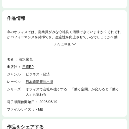
作品情報
今のオフィスでは、従業員がみな心地良く活動できていますか？それぞれ
がパフォーマンスを発揮でき、生産性を向上させているでしょうか？働く
人が生き生きと仕事をするためには、働く空間のしつらえが大きく影響し
ます。「オフィス」には、働く人を変え、会社を強くする力があるので
す。では、どのようなオフィスにしたらいいのでしょう。そのヒントを、
「オフィスのプロ」イトーキでオフィスの在り方や新技術の研究をしてい
著者
清水俊也
る編著者が、わかりやすくまとめました。イトーキ社内での実証実験や、
出版社
日経BP
コンサルティングサービス支援先での実績など、集まったデータをもとに
オフィスの最前線を解説。LIXIL、オタフクソースなどの「人と交流し協働
ジャンル
ビジネス・経済
するオフィス」や、福井の老舗メーカーの「人が集まるオフィス」ほか、
レーベル
日本経済新聞出版
経営戦略的視点からリニューアルした実例をカラー写真とともに多数紹介
します。従業員のパフォーマンスを上げるオフィスの効果や、人的資本経
シリーズ
オフィスで会社を強くする 「働く空間」が変わると「働く
営につながる職場環境のしつらえ方など、データや事例を交えてオフィス
人」も変わる
づくりのノウハウを示しながら、「会社を強くするオフィス」像を探って
電子版配信開始日
2026/05/19
いきます。＜目次＞はじめに第１章 オフィスが生み出す会社のチカラ
ファイルサイズ
- MB
――働きやすさと生産性向上の秘密コラム■オフィスは、時代とともに
変わる 経済と働き方の変化が生んだ、日本独自の進化第２章 交流
と協働のオフィスCASE1 株式会社朝日新聞社CASE2 株式会社LIXILCASE
3 オタフクホールディングス株式会社第３章 人が集まるオフィスCASE4
作品をシェアする