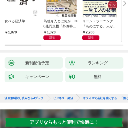
食べる経済学
為替介入とは何か 20
リーン・ラーニング
研究
0兆円規模「外為特
「ものにする」人が自
会」が生まれた謎
然とやっている 最小の
1,320
2,200
5,
1,870
インプットで最大の成
新着
新着
果を得る学習法
新刊配信予定
ランキング
キャンペーン
無料
漫画無料試し読みならdブック
ビジネス・経済
オフィスで会社を強くする 「働
アプリならもっと便利で快適に！