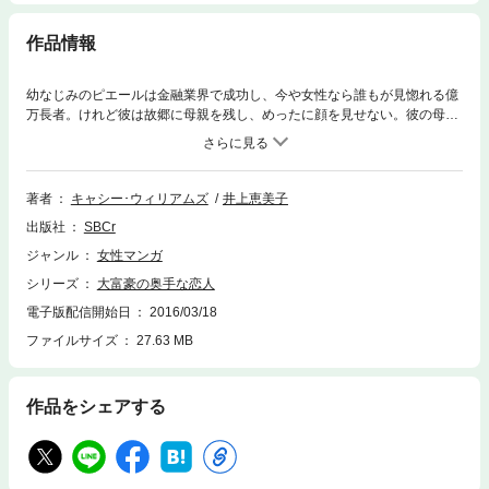
作品情報
幼なじみのピエールは金融業界で成功し、今や女性なら誰もが見惚れる億
万長者。けれど彼は故郷に母親を残し、めったに顔を見せない。彼の母は
孤児のジョージーに愛情を注いでくれた大切な恩人。悲しむ彼女をどうに
か元気づけたい一心でジョージーはつい、ピエールとは将来を誓いあった
仲だと嘘をついてしまう。困った彼女がピエールのもとを訪れ、ことのあ
らましを話すと彼はこう言い放った。母のためとはいえ、詐欺まがいの嘘
著者
キャシー･ウィリアムズ
井上恵美子
をつくなんて。君の陰謀じゃないのか？
出版社
SBCr
ジャンル
女性マンガ
シリーズ
大富豪の奥手な恋人
電子版配信開始日
2016/03/18
ファイルサイズ
27.63 MB
作品をシェアする