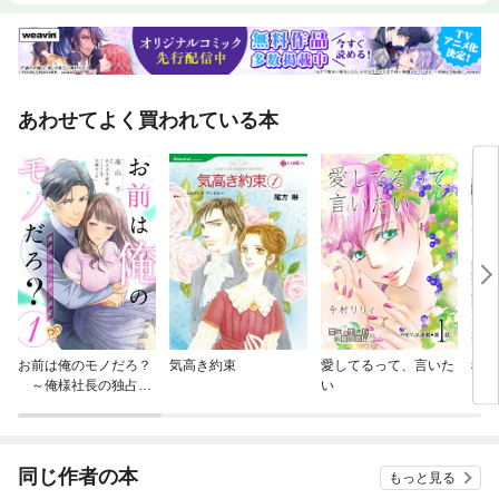
あわせてよく買われている本
お前は俺のモノだろ？
気高き約束
愛してるって、言いた
秘め
～俺様社長の独占溺
い
愛～【単話】
同じ作者の本
もっと見る