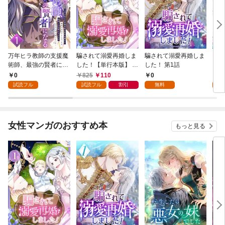
万年ヒラ教師の支援魔
騙されて溺愛再婚しま
騙されて溺愛再婚しま
ヒト
術師、最強の賢者にな
した！【単行本版】 1
した！ 第1話
る～不人気の支援魔術
巻
0
825
110
0
0
師は給料泥棒だと魔術
試読フル
試読フル
割引
無料
試
大学をクビになった
が、出世した元教え子
たちのおかげで何も困
らない件～ 第1話
女性マンガのおすすめ本
もっと見る