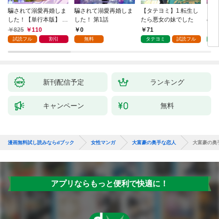
騙されて溺愛再婚しま
騙されて溺愛再婚しま
【タテヨミ】1.転生し
【タ
した！【単行本版】 1
した！ 第1話
たら悪女の妹でした
の私
巻
825
110
0
71
7
試読フル
割引
無料
タテヨミ
試読フル
タ
新刊配信予定
ランキング
キャンペーン
無料
漫画無料試し読みならdブック
女性マンガ
大富豪の奥手な恋人
大富豪の奥
アプリならもっと便利で快適に！