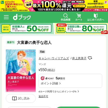
作品検索
カート
はじめての方へ
大富豪の奥手な恋人
最新刊
完結
キャシー･ウィリアムズ
井上恵美子
マンガ
550
(税込)
5
pt
獲得
ポイント詳細
dカード利用でさらにポイント+2%
返品不可
試し読み