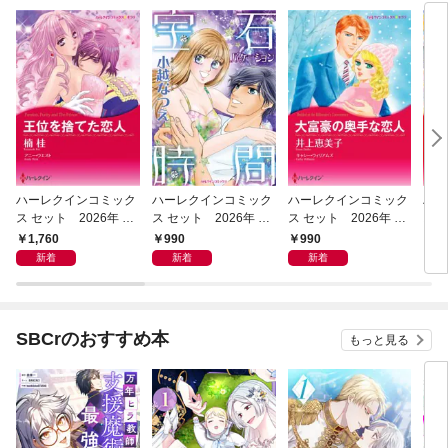
ハーレクインコミック
ハーレクインコミック
ハーレクインコミック
ハー
ス セット 2026年 vo
ス セット 2026年 vo
ス セット 2026年 vo
ス 
l.1085
l.952
l.949
l.92
1,760
990
990
1,
新着
新着
新着
SBCrのおすすめ本
もっと見る