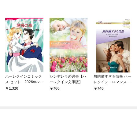
ハーレクインコミック
シンデレラの過去【ハ
無防備すぎる情熱 ハー
ス セット 2026年 vo
ーレクイン文庫版】
レクイン・ロマンス～
l.846
伝説の名作選～【ハー
1,320
760
740
レクイン・ロマンス
版】