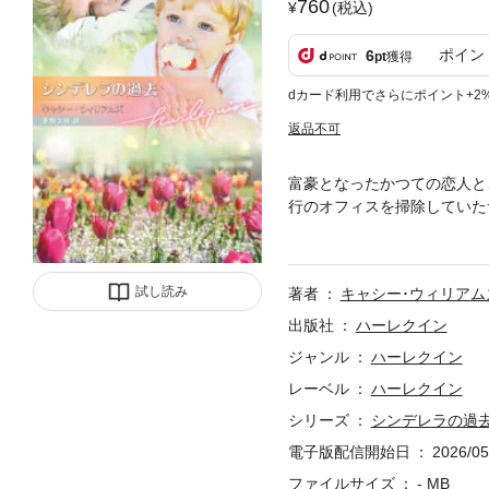
760
(税込)
ポイン
6
pt
獲得
dカード利用でさらにポイント+2
返品不可
富豪となったかつての恋人と
行のオフィスを掃除していた
き、海外で知り合い、恋にお
設計の中に、きみは存在しな
員となり、生活はぎりぎりだ
試し読み
著者
キャシー･ウィリアム
歳になる息子オリヴァーがい
イン文庫版となります。 ご
出版社
ハーレクイン
ジャンル
ハーレクイン
レーベル
ハーレクイン
シリーズ
シンデレラの過
電子版配信開始日
2026/05
ファイルサイズ
- MB