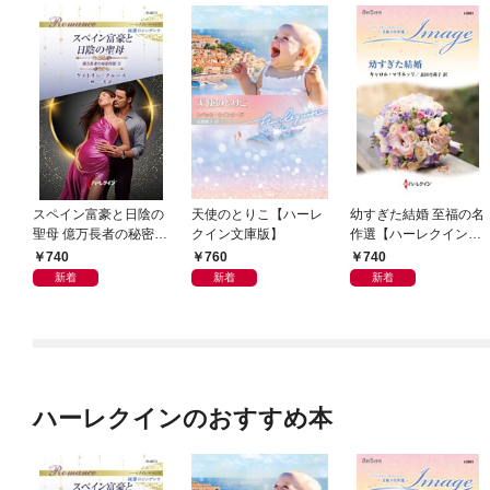
スペイン富豪と日陰の
天使のとりこ【ハーレ
幼すぎた結婚 至福の名
聖母 億万長者の秘密同
クイン文庫版】
作選【ハーレクイン・
盟 II ハーレクイン・ロ
イマージュ版】
740
760
740
マンス～純潔のシンデ
新着
新着
新着
レラ～
ハーレクインのおすすめ本