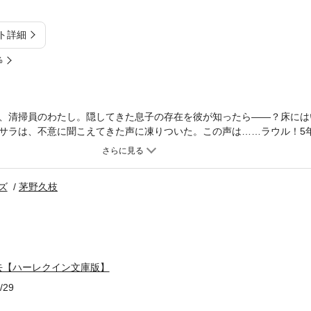
ト詳細
%
、清掃員のわたし。隠してきた息子の存在を彼が知ったら――？床には
サラは、不意に聞こえてきた声に凍りついた。この声は……ラウル！5年
ちた男性。でも彼は帰国する際、永遠の約束を求めるサラに冷たく告げ
い”あれから彼は野望を次々と実現し、今や銀行のオーナーだという。
。でも、どんなにみじめでも、再会したからには言わなければ。ラウル
ズ
茅野久枝
ることを。＊本書は、ハーレクイン・セレクトから既に配信されている
購入の際は十分ご注意ください。
去【ハーレクイン文庫版】
/29