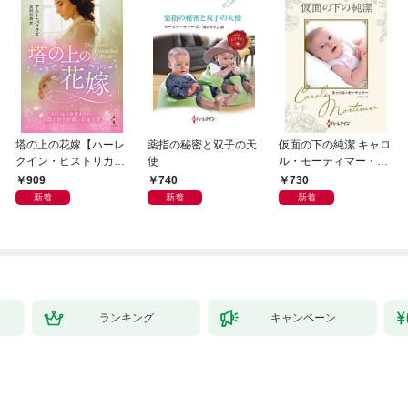
塔の上の花嫁【ハーレ
薬指の秘密と双子の天
仮面の下の純潔 キャロ
クイン・ヒストリカ
使
ル・モーティマー・コ
ル・スペシャル版】
レクション【ハーレク
909
740
730
イン・マスターピース
新着
新着
新着
版】
ランキング
キャンペーン