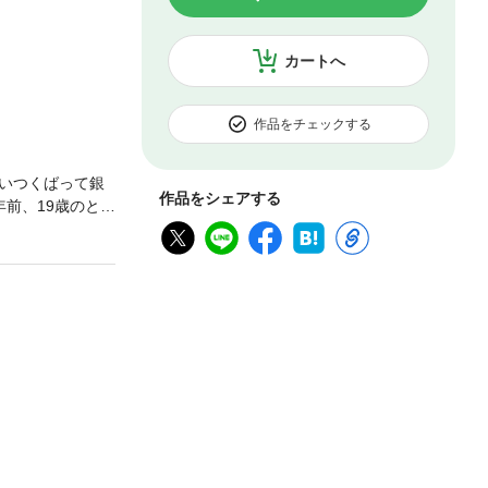
カートへ
作品をチェックする
いつくばって銀
作品をシェアする
前、19歳のと
た。“ぼくの人生
一方、サラは清掃
とわたしには、4
作品のハーレク