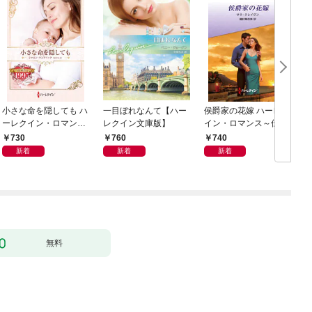
小さな命を隠しても ハ
一目ぼれなんて【ハー
侯爵家の花嫁 ハーレク
ーレクイン・ロマン
レクイン文庫版】
イン・ロマンス～伝説
ス・タイムマシン
の名作選～【ハーレク
730
760
740
イン・ロマンス版】
新着
新着
新着
無料