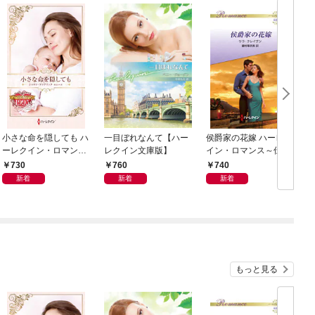
小さな命を隠しても ハ
一目ぼれなんて【ハー
侯爵家の花嫁 ハーレク
ーレクイン・ロマン
レクイン文庫版】
イン・ロマンス～伝説
ス・タイムマシン
の名作選～【ハーレク
730
760
740
イン・ロマンス版】
新着
新着
新着
もっと見る