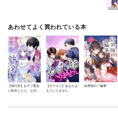
あわせてよく買われている本
【単行本】おデブ悪女
【タテヨミ】あなたは
結界師の一輪華
に転生したら、なぜか
もういりません
ラスボス王子様に執着
されています