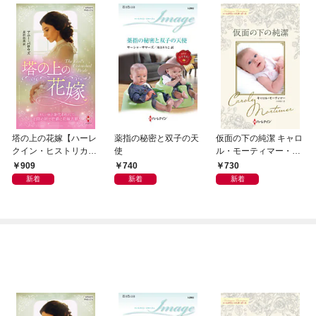
塔の上の花嫁【ハーレ
薬指の秘密と双子の天
仮面の下の純潔 キャロ
クイン・ヒストリカ
使
ル・モーティマー・コ
ル・スペシャル版】
レクション【ハーレク
909
740
730
イン・マスターピース
新着
新着
新着
版】