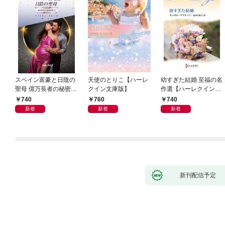
スペイン富豪と日陰の
天使のとりこ【ハーレ
幼すぎた結婚 至福の名
聖母 億万長者の秘密同
クイン文庫版】
作選【ハーレクイン・
盟 II ハーレクイン・ロ
イマージュ版】
740
760
740
マンス～純潔のシンデ
新着
新着
新着
レラ～
新刊配信予定