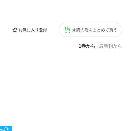
お気に入り登録
未購入巻をまとめて買う
1巻から
|
最新刊から