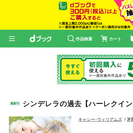
作品検索
カート
シンデレラの過去【ハーレクイン
最新刊
キャシー･ウィリアムズ
茅