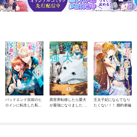
バッドエンド目前のヒ
異世界転移したら愛犬
王太子妃になんてなり
ロインに転生した私、
が最強になりました ～
たくない！！ 婚約者編
今世では恋愛するつも
シルバーフェンリルと
りがチートな兄が離し
俺が異世界暮らしを始
てくれません！？@C
めたら～ THE COMIC
OMIC