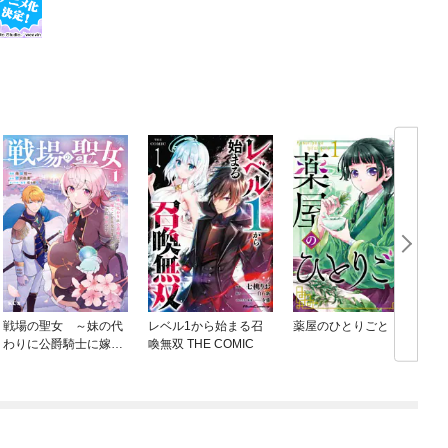
戦場の聖女 ～妹の代
レベル1から始まる召
薬屋のひとりごと
わりに公爵騎士に嫁ぐ
喚無双 THE COMIC
ことになりましたが、
今は幸せです～