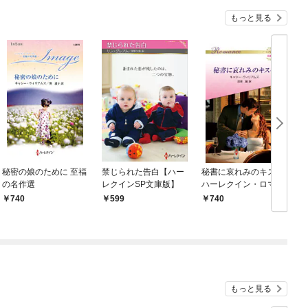
もっと見る
秘密の娘のために 至福
禁じられた告白【ハー
秘書に哀れみのキスを
の名作選
レクインSP文庫版】
ハーレクイン・ロマン
ス～伝説の名作選～
740
599
740
【ハーレクイン・ロマ
ンス版】
もっと見る