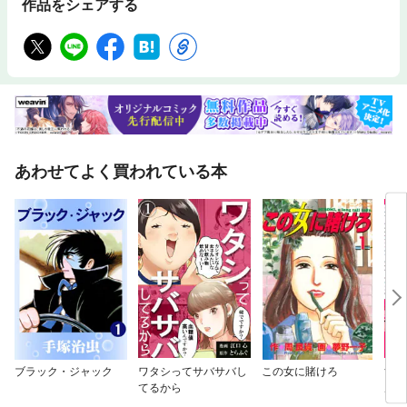
作品をシェアする
あわせてよく買われている本
ブラック・ジャック
ワタシってサバサバし
この女に賭けろ
すば
てるから
ルカ