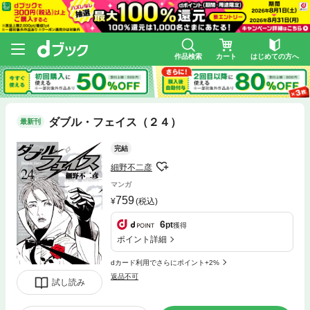
作品検索
カート
はじめての方へ
ダブル・フェイス（２４）
最新刊
完結
細野不二彦
マンガ
759
(税込)
6
pt
獲得
ポイント詳細
dカード利用でさらにポイント+2%
返品不可
試し読み