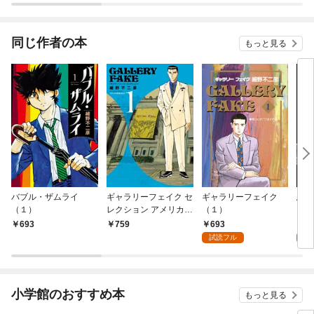
同じ作者の本
もっと見る
バブル・ザムライ
ギャラリーフェイク セ
ギャラリーフェイク
悪女
（１）
レクション アメリカの
（１）
ク【
至宝を巡る（１）
693
0
693
759
試読フル
小学館のおすすめ本
もっと見る