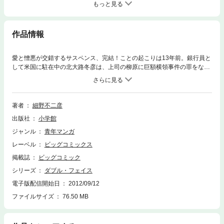
もっと見る
作品情報
愛と憎悪が交錯するサスペンス、完結！ことの起こりは13年前。銀行員と
して米国に駐在中の北大路冬彦は、上司の柳原に巨額横領事件の罪をなす
りつけられ収監されてしまう。収容されたシェラネバダ刑務所で人生を終
えるかと思われた北大路は、ある男の力を借りて脱獄に成功。そして脱獄
の手引きをした”クロブチ機関”なる組織の一員、春居筆美として日本に帰
国。法で裁けぬ悪党を成敗する、危険な仕事に従事することとなる。一
著者
細野不二彦
方、北大路（＝春居）を陥れた柳原は悪事を重ね、与党の大物代議士にな
出版社
小学館
っていた。しかも、北大路の愛する妻と息子をたぶらかし、自らの陣営に
引き入れて……！！妻と子のため、日本のため、自らの怨みを晴らすた
ジャンル
青年マンガ
め、柳原を倒す決意を固める北大路（＝春居）。だが柳原もまた、自らの
レーベル
ビッグコミックス
罪を知る北大路を亡き者にしようと策を張り巡らせていた。そしてつい
に、対決の時！！生き残るのは……最後に笑うのは……誰だ！？
掲載誌
ビッグコミック
シリーズ
ダブル・フェイス
電子版配信開始日
2012/09/12
ファイルサイズ
76.50 MB