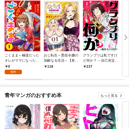
ごくまま～極道だった
おじ転生～悪役令嬢の
グランプリは私ですけ
後宮
オレがママになった話
加齢なる生活～【単
ど何か？ ～自己肯定モ
は謎
～【単話】（１）
話】（１）
ンスターのミスコン無
（１
0
118
237
2
双～【単話】（１）
無料
青年マンガのおすすめ本
もっと見る