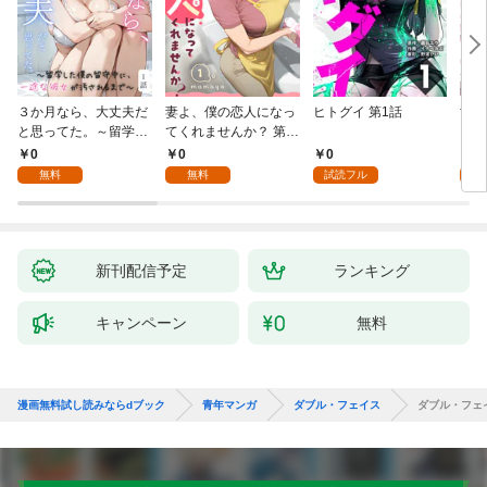
３か月なら、大丈夫だ
妻よ、僕の恋人になっ
ヒトグイ 第1話
世界
と思ってた。～留学し
てくれませんか？ 第1
レベ
た僕の留守中に、一途
話
0
0
0
0
な彼女が汚されるまで
無料
無料
試読フル
～ 1話
新刊配信予定
ランキング
キャンペーン
無料
漫画無料試し読みならdブック
青年マンガ
ダブル・フェイス
ダブル・フェ