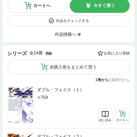
カートへ
今すぐ買う
作品をチェックする
作品情報へ
全24冊
シリーズ
お気に入り登録
完結
未購入巻をまとめて買う
1巻から
|
最新刊から
ダブル・フェイス（１）
759
試し読み
カートへ
ダブル・フェイス（２）