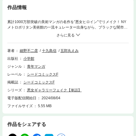
作品情報
累計1000万部突破の美術マンガの名作を”悪女ヒロイン”でリメイク！ NY
メトロポリタン美術館の一流キュレーター出身ながら、ブラックな闇市場
で高額なアート品を扱う画商・フジタが織りなす“美”にまつわるエピソー
ドを1stシーズンは全20話でお送りします。
著者
細野不二彦
十九島信
五郎丸えみ
出版社
小学館
ジャンル
青年マンガ
レーベル
シードコミックスF
掲載誌
シードコミックスF
シリーズ
悪女ギャラリーフェイク【単話】
電子版配信開始日
2024/08/04
ファイルサイズ
5.55 MB
作品をシェアする