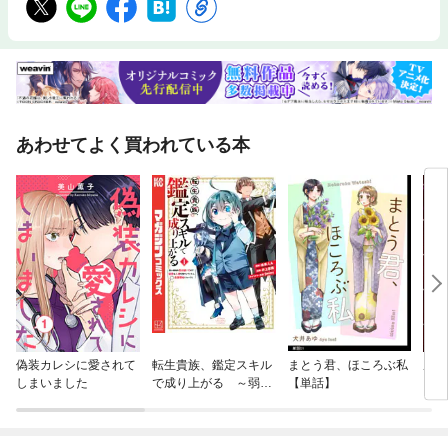
あわせてよく買われている本
偽装カレシに愛されて
転生貴族、鑑定スキル
まとう君、ほころぶ私
成金
しまいました
で成り上がる ～弱小
【単話】
レお
領地を受け継いだの
下女
で、優秀な人材を増や
～
していたら、最強領地