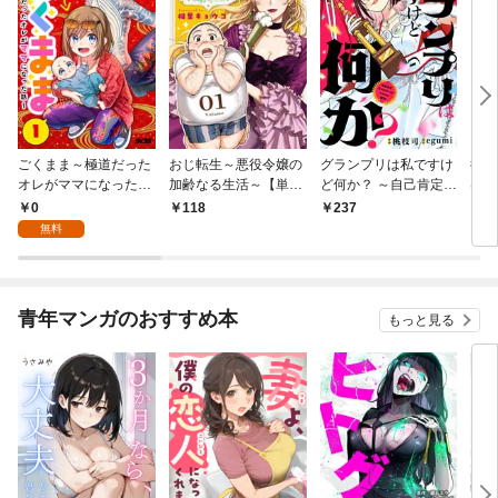
ごくまま～極道だった
おじ転生～悪役令嬢の
グランプリは私ですけ
後宮
オレがママになった話
加齢なる生活～【単
ど何か？ ～自己肯定モ
は謎
～【単話】（１）
話】（１）
ンスターのミスコン無
（１
0
118
237
2
双～【単話】（１）
無料
青年マンガのおすすめ本
もっと見る