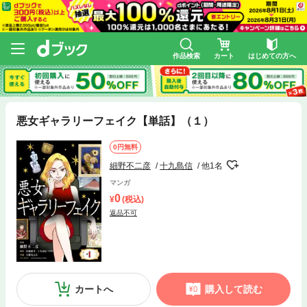
作品検索
カート
はじめての方へ
悪女ギャラリーフェイク【単話】（１）
0円無料
細野不二彦
十九島信
他1名
マンガ
0
(税込)
返品不可
カートへ
購入して読む