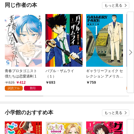
になってた～
同じ作者の本
もっと見る
青春プロタゴニスト
バブル・ザムライ
ギャラリーフェイク セ
ギャ
僕たちは恋愛過剰 1
（１）
レクション アメリカの
（１
至宝を巡る（１）
825
412
6
693
759
試読フル
割引
試
小学館のおすすめ本
もっと見る