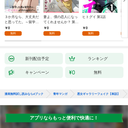
３か月なら、大丈夫だ
妻よ、僕の恋人になっ
ヒトグイ 第1話
世界
と思ってた。～留学し
てくれませんか？ 第1
レベ
た僕の留守中に、一途
話
0
0
0
0
な彼女が汚されるまで
無料
無料
無料
～ 1話
新刊配信予定
ランキング
キャンペーン
無料
漫画無料試し読みならdブック
青年マンガ
悪女ギャラリーフェイク【単話】
アプリならもっと便利で快適に！