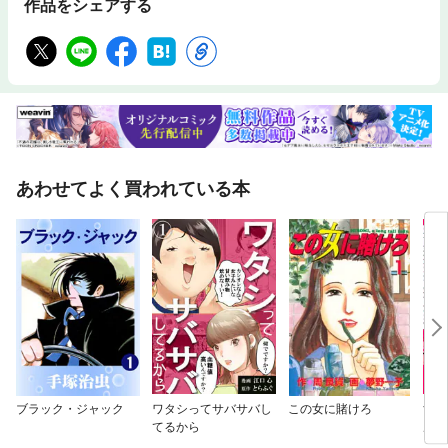
作品をシェアする
あわせてよく買われている本
ブラック・ジャック
ワタシってサバサバし
この女に賭けろ
すば
てるから
ルカ