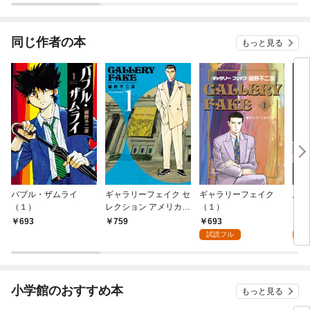
同じ作者の本
もっと見る
バブル・ザムライ
ギャラリーフェイク セ
ギャラリーフェイク
悪女
（１）
レクション アメリカの
（１）
ク【
至宝を巡る（１）
693
0
693
759
試読フル
小学館のおすすめ本
もっと見る