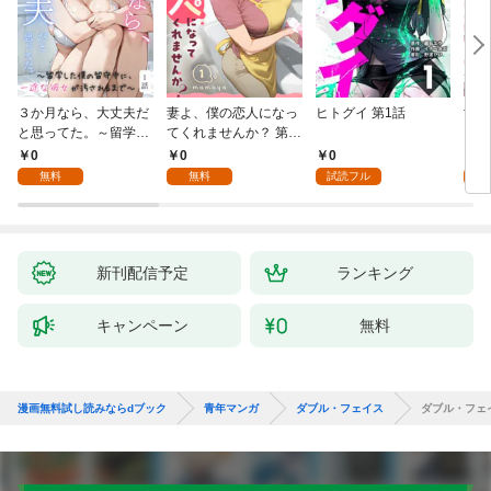
３か月なら、大丈夫だ
妻よ、僕の恋人になっ
ヒトグイ 第1話
世界
と思ってた。～留学し
てくれませんか？ 第1
レベ
た僕の留守中に、一途
話
0
0
0
0
な彼女が汚されるまで
無料
無料
試読フル
～ 1話
新刊配信予定
ランキング
キャンペーン
無料
漫画無料試し読みならdブック
青年マンガ
ダブル・フェイス
ダブル・フェ