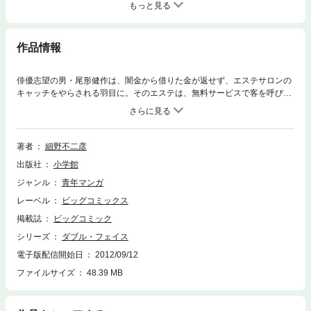
もっと見る
作品情報
俳優志望の男・尾形健作は、闇金から借りた金が返せず、エステサロンの
キャッチをやらされる羽目に。そのエステは、無料サービスで客を呼び込
み、強引に契約まで持ち込む悪徳業者。しかも、女性客はサロンの中で尾
形に襲われ、そのビデオをもとに脅迫されるのだ。顧客の女性がその被害
にあったことを知った春居は…
著者
細野不二彦
出版社
小学館
ジャンル
青年マンガ
レーベル
ビッグコミックス
掲載誌
ビッグコミック
シリーズ
ダブル・フェイス
電子版配信開始日
2012/09/12
ファイルサイズ
48.39 MB