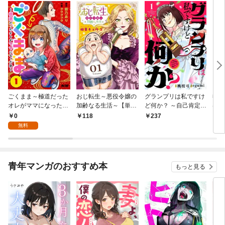
ごくまま～極道だった
おじ転生～悪役令嬢の
グランプリは私ですけ
後宮
オレがママになった話
加齢なる生活～【単
ど何か？ ～自己肯定モ
は謎
～【単話】（１）
話】（１）
ンスターのミスコン無
（１
0
118
237
2
双～【単話】（１）
無料
青年マンガのおすすめ本
もっと見る