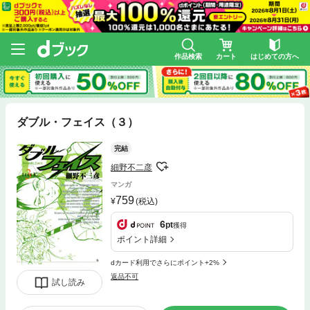
作品検索
カート
はじめての方へ
ダブル・フェイス（３）
完結
細野不二彦
マンガ
759
(税込)
6
pt
獲得
ポイント詳細
dカード利用でさらにポイント+2%
返品不可
試し読み