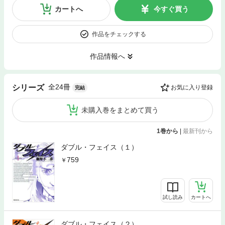
カートへ
今すぐ買う
作品をチェックする
作品情報へ
全24冊
シリーズ
お気に入り登録
完結
未購入巻をまとめて買う
1巻から
|
最新刊から
ダブル・フェイス（１）
759
試し読み
カートへ
ダブル・フェイス（２）