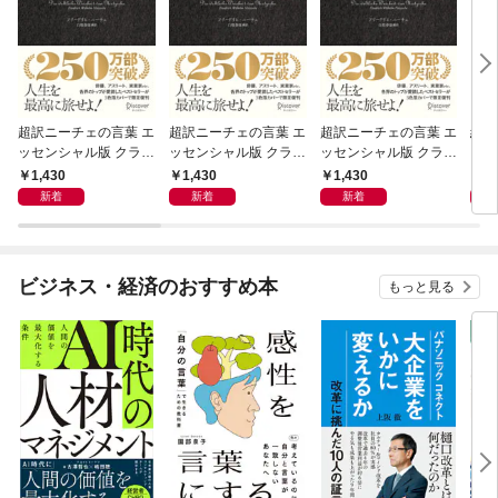
超訳ニーチェの言葉 エ
超訳ニーチェの言葉 エ
超訳ニーチェの言葉 エ
組織
ッセンシャル版 クラシ
ッセンシャル版 クラシ
ッセンシャル版 クラシ
る 
ックカバー赤箔
ックカバー金箔
ックカバー銀箔
1,430
1,430
1,430
1,
新着
新着
新着
ビジネス・経済のおすすめ本
もっと見る