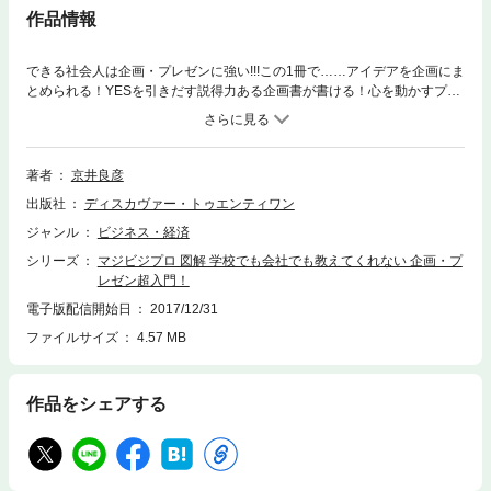
作品情報
できる社会人は企画・プレゼンに強い!!!この1冊で……アイデアを企画にま
とめられる！YESを引きだす説得力ある企画書が書ける！心を動かすプレ
ゼンができる！相手に刺さる「書き方」「話し方」のコツが60分でわか
る！「はい、分かりました、えーと、では次回、企画の提案をさせていた
だきます……ええ大丈夫です……たぶん……」企画や企画書の作成、プレ
ゼンテーションを、なんとなく成りゆき上、引き受けてしまったものの、
著者
京井良彦
実のところ、企画やプレゼンがそもそもどういうものなのか、分かってい
出版社
ディスカヴァー・トゥエンティワン
るような、いないような……そんな不安を抱えていませんか？社会人にな
ると遅かれ早かれ、こうした場面に出くわすことになります。あなたに与
ジャンル
ビジネス・経済
えられた準備時間はどれくらい残っていますか？ どれだけテンパってい
シリーズ
マジビジプロ 図解 学校でも会社でも教えてくれない 企画・プ
ても、まずはこの本を読んで基本を知ることが「面白い企画、企画書、プ
レゼン超入門！
レゼン」への近道です。
電子版配信開始日
2017/12/31
ファイルサイズ
4.57 MB
作品をシェアする