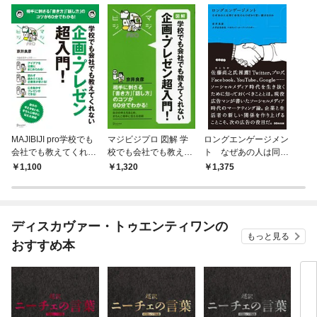
MAJIBIJI pro学校でも
マジビジプロ 図解 学
ロングエンゲージメン
会社でも教えてくれな
校でも会社でも教えて
ト なぜあの人は同じ
い 企画プレゼン超入門
くれない 企画・プレゼ
会社のものばかり買い
1,100
1,320
1,375
ン超入門！
続けるのか(あさ出版
電子書籍)
ディスカヴァー・トゥエンティワンの
もっと見る
おすすめ本