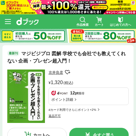
作品検索
カート
はじめての方へ
マジビジプロ 図解 学校でも会社でも教えてくれ
最新刊
ない 企画・プレゼン超入門！
京井良彦
1,320
(税込)
12
pt
獲得
ポイント詳細
dカード利用でさらにポイント+2%
返品不可
カートへ
今すぐ買う