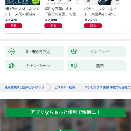
AI時代の人材マネジメ
感性を言葉にする
パナソニック コネク
「使
ント 人間の価値を最
「自分の言葉」で生き
ト 大企業をいかに変
ステ
大化する条件
るための教科書
えるか
成功
2,420
2,090
2,200
5
新着
新着
新着
新刊配信予定
ランキング
キャンペーン
無料
漫画無料試し読みならdブック
ビジネス・経済
マジビジプロ 図解 学校でも会社
アプリならもっと便利で快適に！