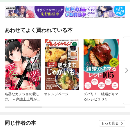
あわせてよく買われている本
名器なカノジョの愛し
オレンジページ
ズバリ！ 結婚がキマ
オレ
方。 ～弁護士上司が私
るレシピ１０５
に本気になるそうです
～
同じ作者の本
もっと見る